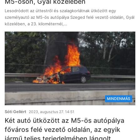
M5-ösön, Gyál közelében
Lesodródott az úttestről és szalagkorlátnak ütközött egy
személyautó az M5-ös autópálya Szeged felé vezető oldalán, Gyál
közelében, a 23. kilométernél,…
MINDENMÁS
Sóti Gellért
2023, augusztus 27. 14:51
Két autó ütközött az M5-ös autópálya
főváros felé vezető oldalán, az egyik
jármű teljes terjedelmében lángolt