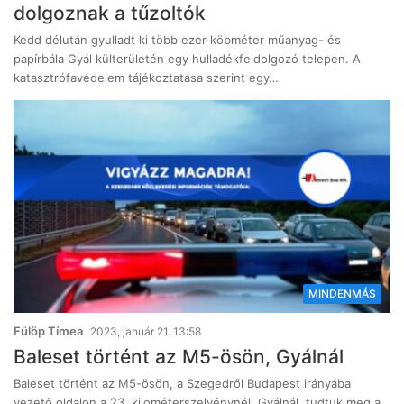
dolgoznak a tűzoltók
Kedd délután gyulladt ki több ezer köbméter műanyag- és
papírbála Gyál külterületén egy hulladékfeldolgozó telepen. A
katasztrófavédelem tájékoztatása szerint egy…
MINDENMÁS
Fülöp Tímea
2023, január 21. 13:58
Baleset történt az M5-ösön, Gyálnál
Baleset történt az M5-ösön, a Szegedről Budapest irányába
vezető oldalon a 23. kilométerszelvénynél, Gyálnál, tudtuk meg a