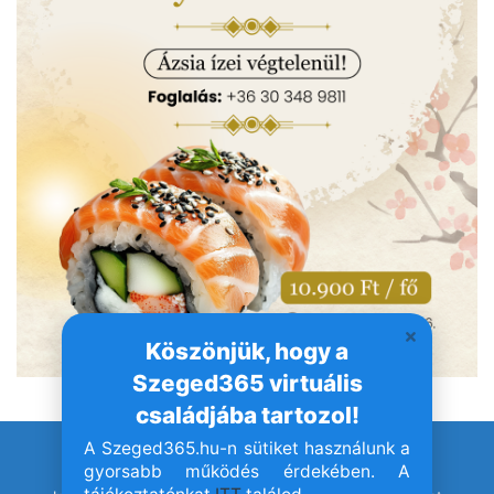
Köszönjük, hogy a
Szeged365 virtuális
családjába tartozol!
A Szeged365.hu-n sütiket használunk a
© Szeged365.hu I Minden jog fenntartva!
gyorsabb működés érdekében. A