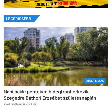
LEGFRISSEBB
MINDENMÁS
Napi pakk: pénteken hidegfront érkezik
Szegedre Báthori Erzsébet születésnapján
2026, augusztus 7. 06:30