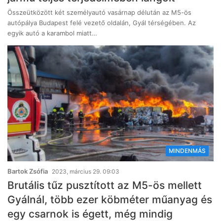
Összeütközött két személyautó vasárnap délután az M5-ös
autópálya Budapest felé vezető oldalán, Gyál térségében. Az
egyik autó a karambol miatt…
MINDENMÁS
Bartok Zsófia
2023, március 29. 09:03
Brutális tűz pusztított az M5-ös mellett
Gyálnál, több ezer köbméter műanyag és
egy csarnok is égett, még mindig