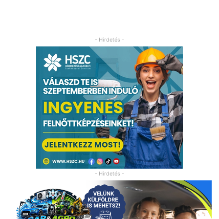
- Hirdetés -
- Hirdetés -