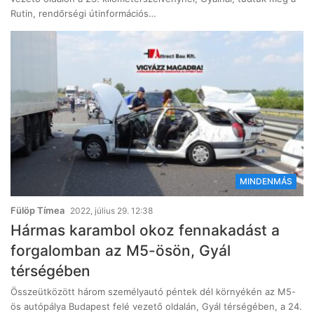
Rutin, rendőrségi útinformációs…
MINDENMÁS
Fülöp Tímea
2022, július 29. 12:38
Hármas karambol okoz fennakadást a
forgalomban az M5-ösön, Gyál
térségében
Összeütközött három személyautó péntek dél környékén az M5-
ös autópálya Budapest felé vezető oldalán, Gyál térségében, a 24.