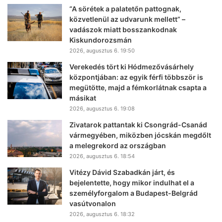
“A sörétek a palatetőn pattognak,
közvetlenül az udvarunk mellett” –
vadászok miatt bosszankodnak
Kiskundorozsmán
2026, augusztus 6. 19:50
Verekedés tört ki Hódmezővásárhely
központjában: az egyik férfi többször is
megütötte, majd a fémkorlátnak csapta a
másikat
2026, augusztus 6. 19:08
Zivatarok pattantak ki Csongrád-Csanád
vármegyében, miközben jócskán megdőlt
a melegrekord az országban
2026, augusztus 6. 18:54
Vitézy Dávid Szabadkán járt, és
bejelentette, hogy mikor indulhat el a
személyforgalom a Budapest-Belgrád
vasútvonalon
2026, augusztus 6. 18:32