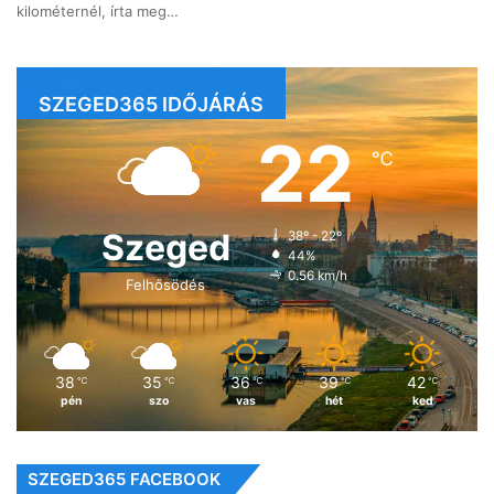
kilométernél, írta meg…
SZEGED365 IDŐJÁRÁS
22
℃
Szeged
38º - 22º
44%
0.56 km/h
Felhősödés
38
35
36
39
42
℃
℃
℃
℃
℃
pén
szo
vas
hét
ked
SZEGED365 FACEBOOK