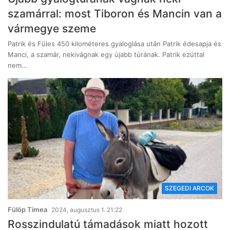
szamárral: most Tiboron és Mancin van a
vármegye szeme
Patrik és Füles 450 kilométeres gyaloglása után Patrik édesapja és
Manci, a szamár, nekivágnak egy újabb túrának. Patrik ezúttal
nem…
SZEGEDI ARCOK
Fülöp Tímea
2024, augusztus 1. 21:22
Rosszindulatú támadások miatt hozott