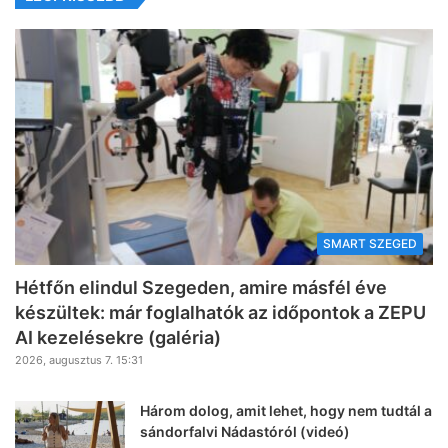
SMART SZEGED
Hétfőn elindul Szegeden, amire másfél éve
készültek: már foglalhatók az időpontok a ZEPU
AI kezelésekre (galéria)
2026, augusztus 7. 15:31
Három dolog, amit lehet, hogy nem tudtál a
sándorfalvi Nádastóról (videó)