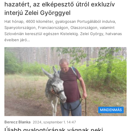
hazatért, az elképesztő útról exkluzív
interjú Zelei Györggyel
Hat hónap, 4600 kilométer, gyalogosan Portugáliából indulva,
Spanyolországon, Franciaországon, Olaszországon, valamint
Szlovénián keresztül egészen Kistelekig. Zelei György, hatvanas
éveiben járó…
MINDENMÁS
Berecz Blanka
2024, szeptember 1. 14:47
Újabb gyalogtúrának vágnak neki