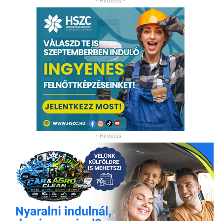
- Hirdetés -
- Hirdetés -