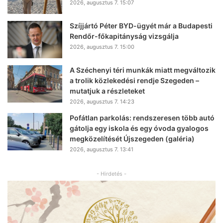
2026, augusztus 7. 15:07
Szíjjártó Péter BYD-ügyét már a Budapesti
Rendőr-főkapitányság vizsgálja
2026, augusztus 7. 15:00
A Széchenyi téri munkák miatt megváltozik
a trolik közlekedési rendje Szegeden –
mutatjuk a részleteket
2026, augusztus 7. 14:23
Pofátlan parkolás: rendszeresen több autó
gátolja egy iskola és egy óvoda gyalogos
megközelítését Újszegeden (galéria)
2026, augusztus 7. 13:41
- Hirdetés -