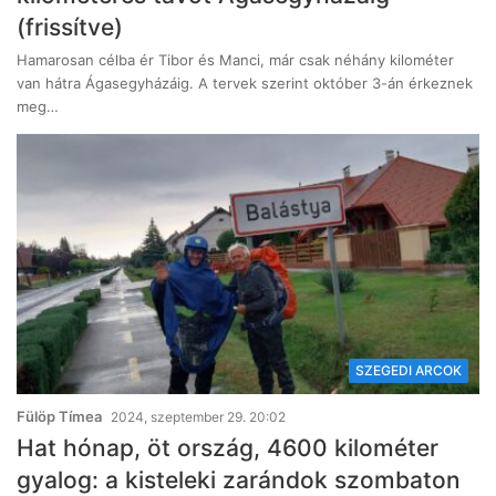
(frissítve)
Hamarosan célba ér Tibor és Manci, már csak néhány kilométer
van hátra Ágasegyházáig. A tervek szerint október 3-án érkeznek
meg…
SZEGEDI ARCOK
Fülöp Tímea
2024, szeptember 29. 20:02
Hat hónap, öt ország, 4600 kilométer
gyalog: a kisteleki zarándok szombaton