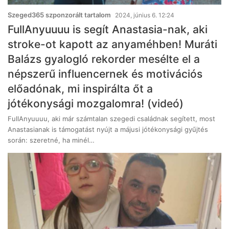
Szeged365 szponzorált tartalom
2024, június 6. 12:24
FullAnyuuuu is segít Anastasia-nak, aki
stroke-ot kapott az anyaméhben! Muráti
Balázs gyalogló rekorder mesélte el a
népszerű influencernek és motivációs
előadónak, mi inspirálta őt a
jótékonysági mozgalomra! (videó)
FullAnyuuuu, aki már számtalan szegedi családnak segített, most
Anastasianak is támogatást nyújt a májusi jótékonysági gyűjtés
során: szeretné, ha minél…