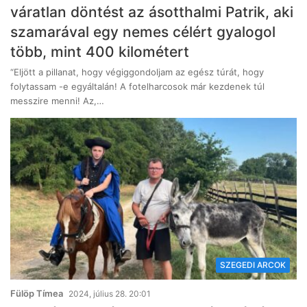
váratlan döntést az ásotthalmi Patrik, aki
szamarával egy nemes célért gyalogol
több, mint 400 kilométert
“Eljött a pillanat, hogy végiggondoljam az egész túrát, hogy
folytassam -e egyáltalán! A fotelharcosok már kezdenek túl
messzire menni! Az,…
SZEGEDI ARCOK
Fülöp Tímea
2024, július 28. 20:01