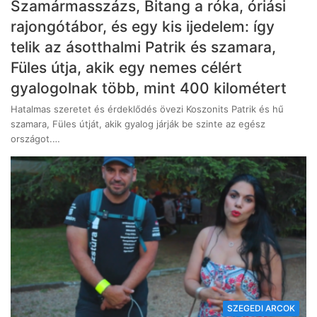
Szamármasszázs, Bitang a róka, óriási
rajongótábor, és egy kis ijedelem: így
telik az ásotthalmi Patrik és szamara,
Füles útja, akik egy nemes célért
gyalogolnak több, mint 400 kilométert
Hatalmas szeretet és érdeklődés övezi Koszonits Patrik és hű
szamara, Füles útját, akik gyalog járják be szinte az egész
országot.…
SZEGEDI ARCOK