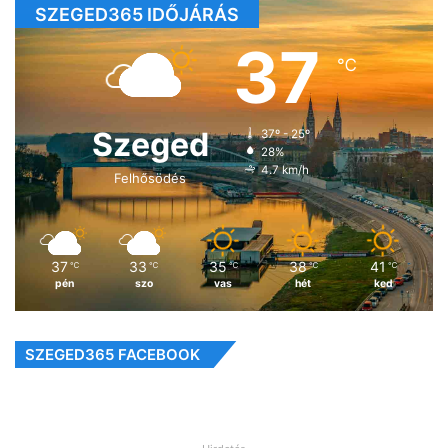
SZEGED365 IDŐJÁRÁS
37
℃
Szeged
37º - 25º
28%
4.7 km/h
Felhősödés
37
33
35
38
41
℃
℃
℃
℃
℃
pén
szo
vas
hét
ked
SZEGED365 FACEBOOK