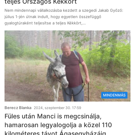
teljes Országos Kékkört
Nem mindennapi vállalkozásba kezdett a szegedi Jakab Győző:
július 1-jén útnak indult, hogy egyetlen összefüggő
gyalogtúraként teljesítse a teljes Kékkört,…
MINDENMÁS
Berecz Blanka
2024, szeptember 30. 17:59
Füles után Manci is megcsinálja,
hamarosan legyalogolja a közel 110
kilométeres távot Ágasegyházáig