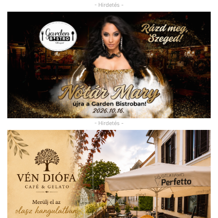
- Hirdetés -
- Hirdetés -