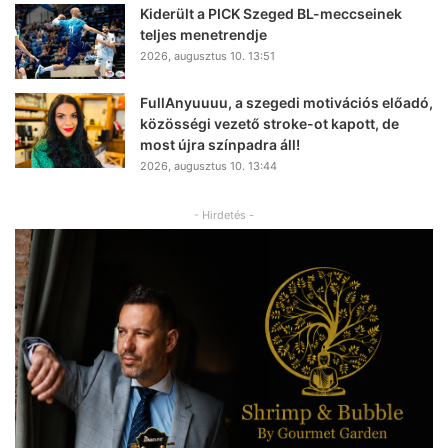
Kiderült a PICK Szeged BL-meccseinek
teljes menetrendje
2026, augusztus 10. 13:51
FullAnyuuuu, a szegedi motivációs előadó,
közösségi vezető stroke-ot kapott, de
most újra színpadra áll!
2026, augusztus 10. 13:44
- Hirdetés -