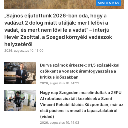
MINDENMÁS
„Sajnos eljutottunk 2026-ban oda, hogy a
vadászt 2 dolog miatt utálják: mert lelövi a
vadat, és mert nem lövi le a vadat” – interjú
Hevér Zsolttal, a Szeged környéki vadászok
helyzetéről
2026, augusztus 10. 15:00
Durva számok érkeztek: 91,5 százalékkal
csökkent a vonatok áramfogyasztása a
kritikus időszakban
2026, augusztus 10. 14:23
Nagy nap Szegeden: ma elindultak a ZEPU
AI robotasszisztált kezelések a Szent
Vincent Rehabilitációs Központban, már az
első páciens is mesélt a tapasztalatairól
(videó)
2026, augusztus 10. 14:03