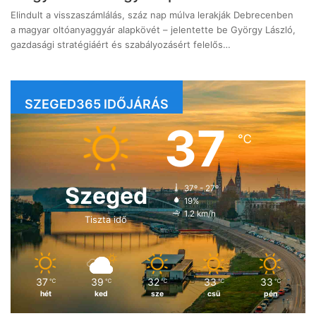
Elindult a visszaszámlálás, száz nap múlva lerakják Debrecenben
a magyar oltóanyaggyár alapkövét – jelentette be György László,
gazdasági stratégiáért és szabályozásért felelős…
SZEGED365 IDŐJÁRÁS
37
℃
Szeged
37º - 27º
19%
1.2 km/h
Tiszta idő
37
39
32
33
33
℃
℃
℃
℃
℃
hét
ked
sze
csü
pén