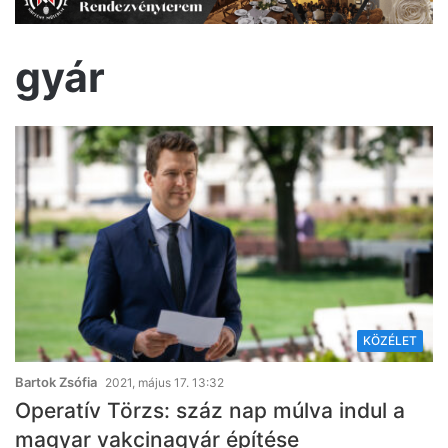
gyár
KÖZÉLET
Bartok Zsófia
2021, május 17. 13:32
Operatív Törzs: száz nap múlva indul a
magyar vakcinagyár építése