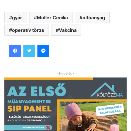
gyár
Müller Cecília
oltóanyag
operatív törzs
Vakcina
Facebook
Twitter
Messenger
- Hirdetés -