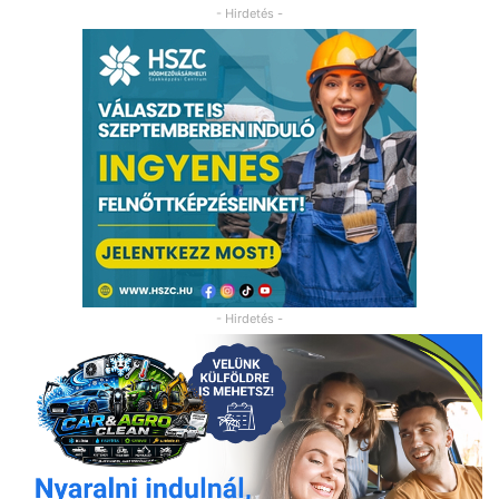
- Hirdetés -
- Hirdetés -