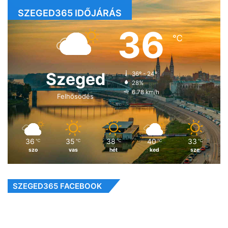
SZEGED365 IDŐJÁRÁS
36
℃
Szeged
36º - 24º
28%
6.78 km/h
Felhősödés
36
35
38
40
33
℃
℃
℃
℃
℃
szo
vas
hét
ked
sze
SZEGED365 FACEBOOK