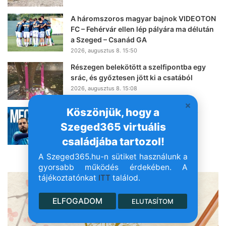
A háromszoros magyar bajnok VIDEOTON
FC – Fehérvár ellen lép pályára ma délután
a Szeged – Csanád GA
2026, augusztus 8. 15:50
Részegen belekötött a szelfipontba egy
srác, és győztesen jött ki a csatából
2026, augusztus 8. 15:08
Köszönjük, hogy a
Meccsnap van: a HBC Nantessel csap
össze a Pick Szeged!
Szeged365 virtuális
2026, augusztus 8. 14:36
családjába tartozol!
A Szeged365.hu-n sütiket használunk a
- Hirdetés -
gyorsabb működés érdekében. A
tájékoztatónkat
ITT
találod.
ELFOGADOM
ELUTASÍTOM