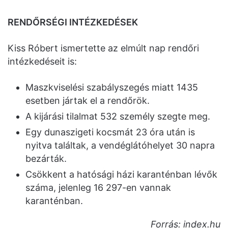
RENDŐRSÉGI INTÉZKEDÉSEK
Kiss Róbert ismertette az elmúlt nap rendőri
intézkedéseit is:
Maszkviselési szabályszegés miatt 1435
esetben jártak el a rendőrök.
A kijárási tilalmat 532 személy szegte meg.
Egy dunaszigeti kocsmát 23 óra után is
nyitva találtak, a vendéglátóhelyet 30 napra
bezárták.
Csökkent a hatósági házi karanténban lévők
száma, jelenleg 16 297-en vannak
karanténban.
Forrás: index.hu