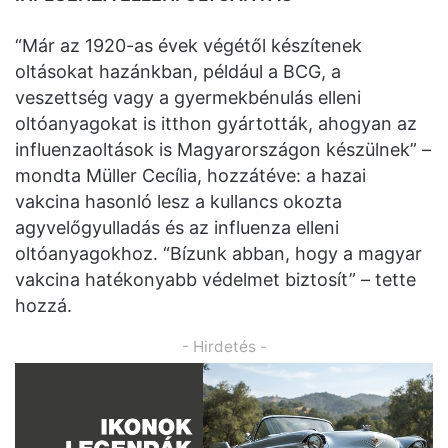
“Már az 1920-as évek végétől készítenek
oltásokat hazánkban, például a BCG, a
veszettség vagy a gyermekbénulás elleni
oltóanyagokat is itthon gyártották, ahogyan az
influenzaoltások is Magyarországon készülnek” –
mondta Müller Cecília, hozzátéve: a hazai
vakcina hasonló lesz a kullancs okozta
agyvelőgyulladás és az influenza elleni
oltóanyagokhoz. “Bízunk abban, hogy a magyar
vakcina hatékonyabb védelmet biztosít” – tette
hozzá.
- Hirdetés -