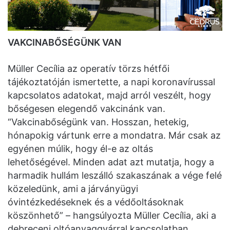
VAKCINABŐSÉGÜNK VAN
Müller Cecília az operatív törzs hétfői
tájékoztatóján ismertette, a napi koronavírussal
kapcsolatos adatokat, majd arról veszélt, hogy
bőségesen elegendő vakcinánk van.
“Vakcinabőségünk van. Hosszan, hetekig,
hónapokig vártunk erre a mondatra. Már csak az
egyénen múlik, hogy él-e az oltás
lehetőségével. Minden adat azt mutatja, hogy a
harmadik hullám leszálló szakaszának a vége felé
közeledünk, ami a járványügyi
óvintézkedéseknek és a védőoltásoknak
köszönhető” – hangsúlyozta Müller Cecília, aki a
debreceni oltóanyaggyárral kapcsolatban