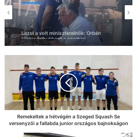
KÖZÉLET
KÖZÉLET
2026, augusztus 7. 18:36
2026, augusztus 7. 19:39
Ismét Mészáros érdekeltségű cég nyert
közbeszerzést, Vitézy Dávid is
megszólalt az ügyben
Lazul a volt miniszterelnök: Orbán
Viktor felbukkant a szerbiai
trombitafesztiválon, sörözött és
csevapot kóstolt
Remekeltek a hétvégén a Szeged Squash Se
versenyzői a fallabda junior országos bajnokságon