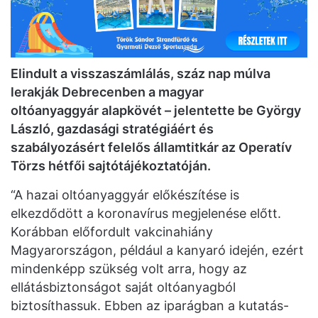
Elindult a visszaszámlálás, száz nap múlva
lerakják Debrecenben a magyar
oltóanyaggyár alapkövét – jelentette be György
László, gazdasági stratégiáért és
szabályozásért felelős államtitkár az Operatív
Törzs hétfői sajtótájékoztatóján.
“A hazai oltóanyaggyár előkészítése is
elkezdődött a koronavírus megjelenése előtt.
Korábban előfordult vakcinahiány
Magyarországon, például a kanyaró idején, ezért
mindenképp szükség volt arra, hogy az
ellátásbiztonságot saját oltóanyagból
biztosíthassuk. Ebben az iparágban a kutatás-