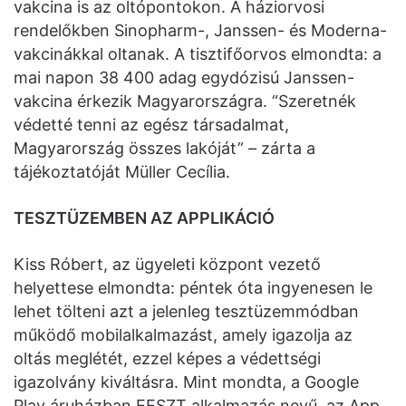
vakcina is az oltópontokon. A háziorvosi
rendelőkben Sinopharm-, Janssen- és Moderna-
vakcinákkal oltanak. A tisztifőorvos elmondta: a
mai napon 38 400 adag egydózisú Janssen-
vakcina érkezik Magyarországra. “Szeretnék
védetté tenni az egész társadalmat,
Magyarország összes lakóját” – zárta a
tájékoztatóját Müller Cecília.
TESZTÜZEMBEN AZ APPLIKÁCIÓ
Kiss Róbert, az ügyeleti központ vezető
helyettese elmondta: péntek óta ingyenesen le
lehet tölteni azt a jelenleg tesztüzemmódban
működő mobilalkalmazást, amely igazolja az
oltás meglétét, ezzel képes a védettségi
igazolvány kiváltásra. Mint mondta, a Google
Play áruházban EESZT alkalmazás nevű, az App