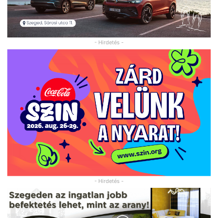
- Hirdetés -
- Hirdetés -