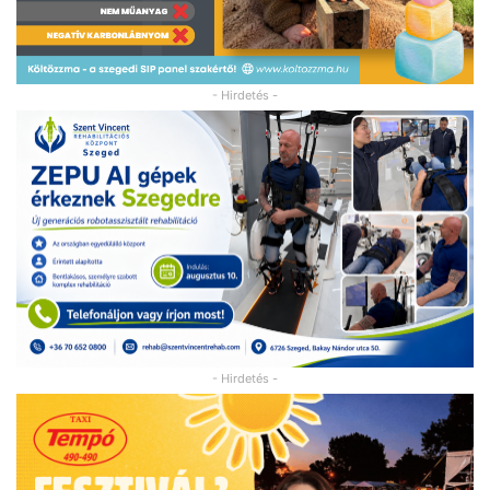
- Hirdetés -
- Hirdetés -