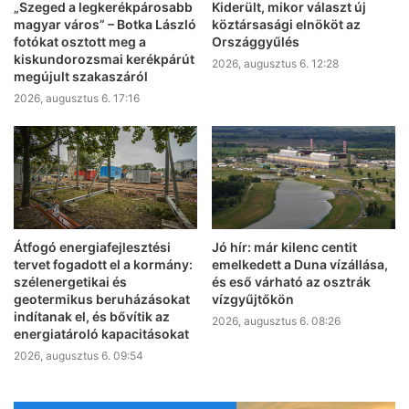
„Szeged a legkerékpárosabb
Kiderült, mikor választ új
magyar város” – Botka László
köztársasági elnököt az
fotókat osztott meg a
Országgyűlés
kiskundorozsmai kerékpárút
2026, augusztus 6. 12:28
megújult szakaszáról
2026, augusztus 6. 17:16
Átfogó energiafejlesztési
Jó hír: már kilenc centit
tervet fogadott el a kormány:
emelkedett a Duna vízállása,
szélenergetikai és
és eső várható az osztrák
geotermikus beruházásokat
vízgyűjtőkön
indítanak el, és bővítik az
2026, augusztus 6. 08:26
energiatároló kapacitásokat
2026, augusztus 6. 09:54