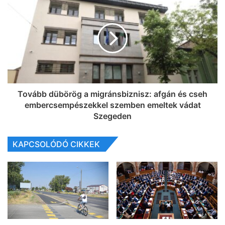
Tovább dübörög a migránsbiznisz: afgán és cseh
embercsempészekkel szemben emeltek vádat
Szegeden
KAPCSOLÓDÓ CIKKEK