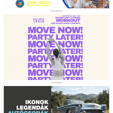
- Hirdetés -
- Hirdetés -