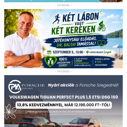
- Hirdetés -
- Hirdetés -