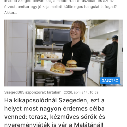
Imádod Szeged belvárosát, a mediterrán teraszokat, és azt az
érzést, amikor egy jó kaja mellett különleges hangulat is fogad?
Akkor…
GASZTRO
Szeged365 szponzorált tartalom
2026, április 14. 10:59
Ha kikapcsolódnál Szegeden, ezt a
helyet most nagyon érdemes célba
venned: terasz, kézműves sörök és
nyereményjáték is vár a Malátánál!