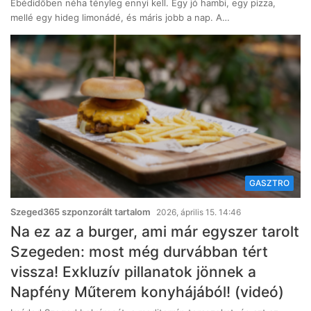
Ebédidőben néha tényleg ennyi kell. Egy jó hambi, egy pizza,
mellé egy hideg limonádé, és máris jobb a nap. A…
GASZTRO
Szeged365 szponzorált tartalom
2026, április 15. 14:46
Na ez az a burger, ami már egyszer tarolt
Szegeden: most még durvábban tért
vissza! Exkluzív pillanatok jönnek a
Napfény Műterem konyhájából! (videó)