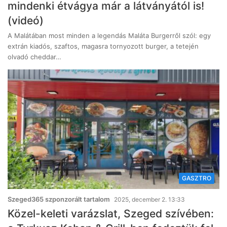
mindenki étvágya már a látványától is!
(videó)
A Malátában most minden a legendás Maláta Burgerről szól: egy
extrán kiadós, szaftos, magasra tornyozott burger, a tetején
olvadó cheddar…
GASZTRO
Szeged365 szponzorált tartalom
2025, december 2. 13:33
Közel-keleti varázslat, Szeged szívében: