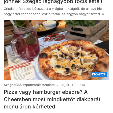
jönnek Szeged legnagyobb focis estéi!
Cristiano Ronaldo búcsúzott a világbajnokságtól, de aki azt hitte,
hogy ettől csendesebb lesz a torna, az nagyon nagyot téved. A…
KIKAPCS
Szeged365 szponzorált tartalom
2026, július 3. 10:14
Pizza vagy hamburger ebédre? A
Cheersben most mindkettőt diákbarát
menü áron kérheted