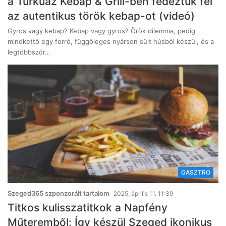
a Turkuaz Kebap & Grill-ben fedeztük fel
az autentikus török kebap-ot (videó)
Gyros vagy kebap? Kebap vagy gyros? Örök dilemma, pedig
mindkettő egy forró, függőleges nyárson sült húsból készül, és a
legtöbbször…
GASZTRO
Szeged365 szponzorált tartalom
2025, április 11. 11:39
Titkos kulisszatitkok a Napfény
Műteremből: Így készül Szeged ikonikus