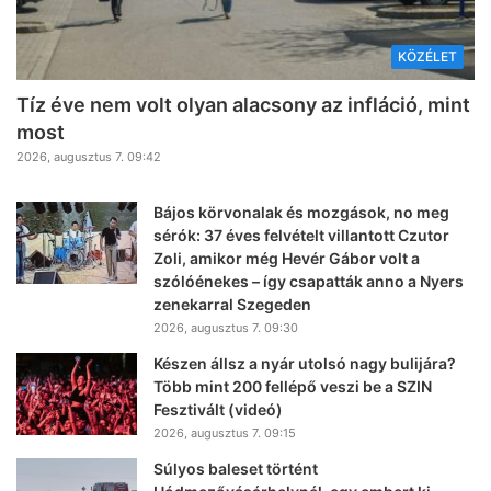
KÖZÉLET
Tíz éve nem volt olyan alacsony az infláció, mint
most
2026, augusztus 7. 09:42
Bájos körvonalak és mozgások, no meg
sérók: 37 éves felvételt villantott Czutor
Zoli, amikor még Hevér Gábor volt a
szólóénekes – így csapatták anno a Nyers
zenekarral Szegeden
2026, augusztus 7. 09:30
Készen állsz a nyár utolsó nagy bulijára?
Több mint 200 fellépő veszi be a SZIN
Fesztivált (videó)
2026, augusztus 7. 09:15
Súlyos baleset történt