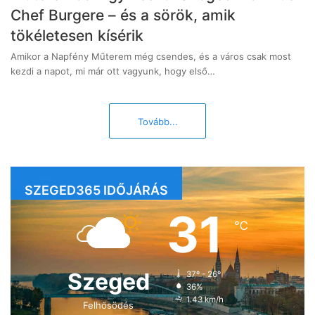
Chef Burgere – és a sörök, amik
tökéletesen kísérik
Amikor a Napfény Műterem még csendes, és a város csak most
kezdi a napot, mi már ott vagyunk, hogy első…
Tovább...
SZEGED365 IDŐJÁRÁS
31
℃
Szeged
37º - 26º
36%
1.43 km/h
Felhősödés