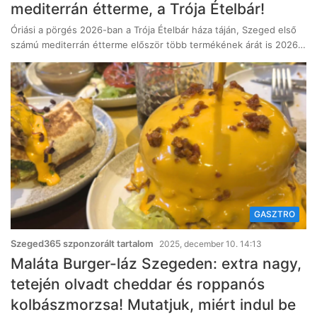
mediterrán étterme, a Trója Ételbár!
Óriási a pörgés 2026-ban a Trója Ételbár háza táján, Szeged első
számú mediterrán étterme először több termékének árát is 2026…
GASZTRO
Szeged365 szponzorált tartalom
2025, december 10. 14:13
Maláta Burger-láz Szegeden: extra nagy,
tetején olvadt cheddar és roppanós
kolbászmorzsa! Mutatjuk, miért indul be