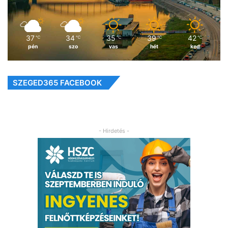
37
34
35
39
42
℃
℃
℃
℃
℃
pén
szo
vas
hét
ked
SZEGED365 FACEBOOK
- Hirdetés -