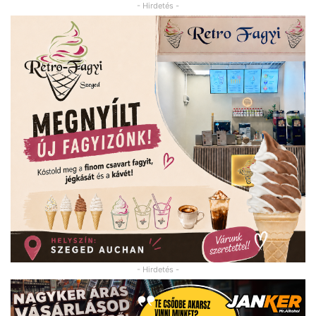
- Hirdetés -
- Hirdetés -