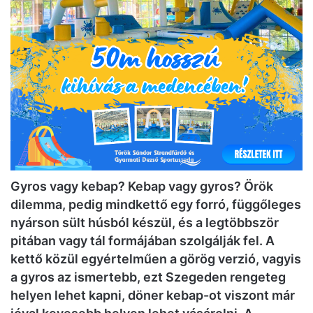
Gyros vagy kebap? Kebap vagy gyros? Örök
dilemma, pedig mindkettő egy forró, függőleges
nyárson sült húsból készül, és a legtöbbször
pitában vagy tál formájában szolgálják fel. A
kettő közül egyértelműen a görög verzió, vagyis
a gyros az ismertebb, ezt Szegeden rengeteg
helyen lehet kapni, döner kebap-ot viszont már