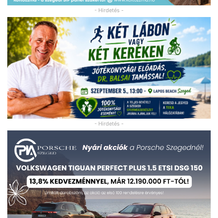
- Hirdetés -
- Hirdetés -