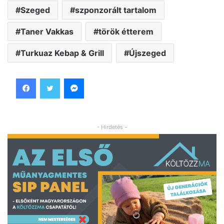
Szeged
szponzorált tartalom
Taner Vakkas
török étterem
Turkuaz Kebap & Grill
Újszeged
Facebook
Twitter
Messenger
- Hirdetés -