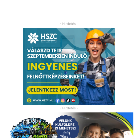
- Hirdetés -
- Hirdetés -