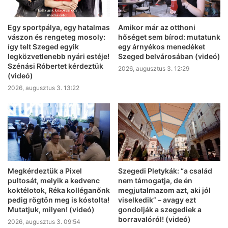
Egy sportpálya, egy hatalmas
Amikor már az otthoni
vászon és rengeteg mosoly:
hőséget sem bírod: mutatunk
így telt Szeged egyik
egy árnyékos menedéket
legközvetlenebb nyári estéje!
Szeged belvárosában (videó)
Szénási Róbertet kérdeztük
2026, augusztus 3. 12:29
(videó)
2026, augusztus 3. 13:22
Megkérdeztük a Pixel
Szegedi Pletykák: “a család
pultosát, melyik a kedvenc
nem támogatja, de én
koktélotok, Réka kolléganőnk
megjutalmazom azt, aki jól
pedig rögtön meg is kóstolta!
viselkedik” – avagy ezt
Mutatjuk, milyen! (videó)
gondolják a szegediek a
borravalóról! (videó)
2026, augusztus 3. 09:54