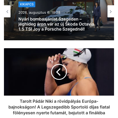
GASZTRO
KIKAPCS
2026, augusztus 6. 15:25
2026, augusztus 6. 13:49
Nem tudod, melyik koktélt kóstold meg
Egy ilyen hírtől még nekünk is leesett az
a Napfény Műteremben? Segítünk
állunk: most iPhone 17-et nyerhetsz a
dönteni (videó)
Malátában! (videó)
Tarolt Pádár Niki a rövidpályás Európa-
bajnokságon! A Legszegedibb Sportoló díjas fiatal
fölényesen nyerte futamát, bejutott a fináléba