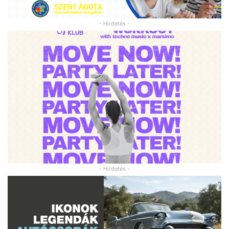
- Hirdetés -
- Hirdetés -