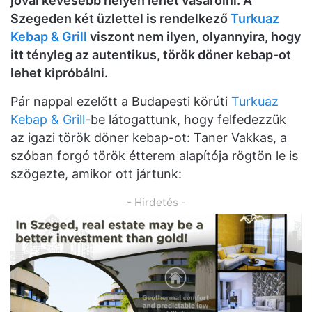
jóval kevesebb helyen lehet vásárolni. A
Szegeden két üzlettel is rendelkező
Turkuaz
Kebap & Grill
viszont nem ilyen, olyannyira, hogy
itt tényleg az autentikus, török döner kebap-ot
lehet kipróbálni.
Pár nappal ezelőtt a Budapesti körúti
Turkuaz
Kebap & Grill
-be látogattunk, hogy felfedezzük
az igazi török döner kebap-ot: Taner Vakkas, a
szóban forgó török étterem alapítója rögtön le is
szögezte, amikor ott jártunk:
- Hirdetés -