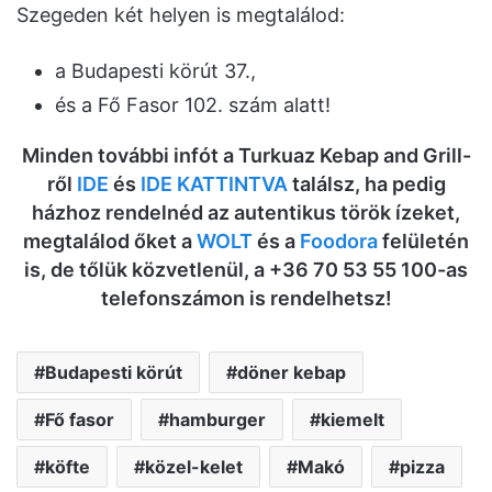
Szegeden két helyen is megtalálod:
a Budapesti körút 37.,
és a Fő Fasor 102. szám alatt!
Minden további infót a Turkuaz Kebap and Grill-
ről
IDE
és
IDE KATTINTVA
találsz, ha pedig
házhoz rendelnéd az autentikus török ízeket,
megtalálod őket a
WOLT
és a
Foodora
felületén
is, de tőlük közvetlenül, a +36 70 53 55 100-as
telefonszámon is rendelhetsz!
Budapesti körút
döner kebap
Fő fasor
hamburger
kiemelt
köfte
közel-kelet
Makó
pizza