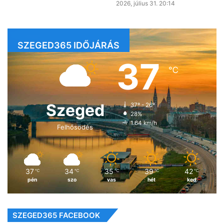
2026, július 31. 20:14
SZEGED365 IDŐJÁRÁS
37
℃
Szeged
37º - 26º
28%
1.64 km/h
Felhősödés
37
34
35
39
42
℃
℃
℃
℃
℃
pén
szo
vas
hét
ked
SZEGED365 FACEBOOK