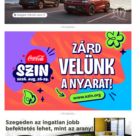
- Hirdetés -
- Hirdetés -