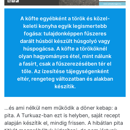
A köfte egyébként a török és közel-
keleti konyha egyik legismertebb
fogása: tulajdonképpen fűszeres
darált húsból készült húsgolyó vagy
húspogácsa. A köfte a törököknél
olyan hagyományos étel, mint nálunk
a fasírt, csak a fűszerezésében tér el
tőle. Az ízesítése tájegységenként
eltér, rengeteg változatban és alakban
készítik.
…és ami nélkül nem működik a döner kebap: a
pita. A Turkuaz-ban ezt is helyben, saját recept
alapján készítik el, mindig frissen. A hibátlan pita