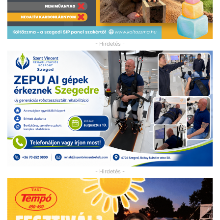
- Hirdetés -
- Hirdetés -