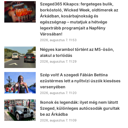
Szeged365 Kikapcs: fergeteges bulik,
borkóstoló, Wicked Week, oldtimerek az
Árkádban, kosárbajnokság és
egészségnap – mutatjuk a hétvége
legextrább programjait a Napfény
Városában!
2026, augusztus 7. 11:53
Négyes karambol történt az M5-ösön,
alakul a torlódás
2026, augusztus 7. 11:29
Szép volt! A szegedi Fábián Bettina
ezüstérmes lett a nyíltvízi úszók kieséses
versenyében
2026, augusztus 7. 11:20
Ikonok és legendák: ilyet még nem látott
Szeged, különleges autócsodák gurultak
be az Árkádba
2026, augusztus 7. 11:09