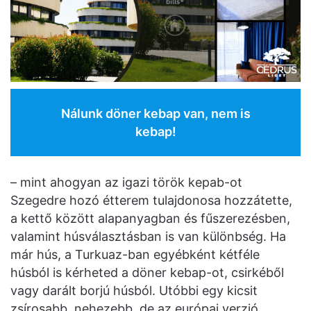
Nálunk döner kebap van, nem is
kebap!
– mint ahogyan az igazi török kepab-ot
Szegedre hozó étterem tulajdonosa hozzátette,
a kettő között alapanyagban és fűszerezésben,
valamint húsválasztásban is van különbség. Ha
már hús, a Turkuaz-ban egyébként kétféle
húsból is kérheted a döner kebap-ot, csirkéből
vagy darált borjú húsból. Utóbbi egy kicsit
zsírosabb, nehezebb, de az európai verzió