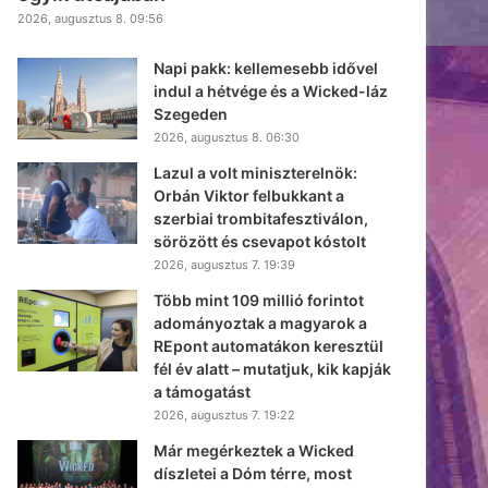
2026, augusztus 8. 09:56
Napi pakk: kellemesebb idővel
indul a hétvége és a Wicked-láz
Szegeden
2026, augusztus 8. 06:30
Lazul a volt miniszterelnök:
Orbán Viktor felbukkant a
szerbiai trombitafesztiválon,
sörözött és csevapot kóstolt
2026, augusztus 7. 19:39
Több mint 109 millió forintot
adományoztak a magyarok a
REpont automatákon keresztül
fél év alatt – mutatjuk, kik kapják
a támogatást
2026, augusztus 7. 19:22
Már megérkeztek a Wicked
díszletei a Dóm térre, most