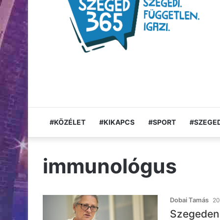
#KÖZÉLET
#KIKAPCS
#SPORT
#SZEGED
immunológus
Dobai Tamás
20
Szegeden i