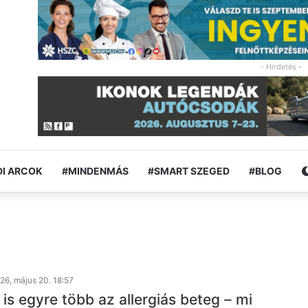
- Hirdetés -
I ARCOK
#MINDENMÁS
#SMART SZEGED
#BLOG
26, május 20. 18:57
s egyre több az allergiás beteg – mi