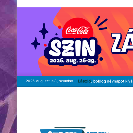
László
2026, augusztus 8., szombat
, boldog névnapot kív