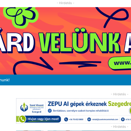
- Hirdetés -
ánunk!
- Hirdetés -
- Hirdetés -