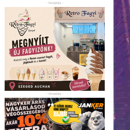
- Hirdetés -
- Hirdetés -