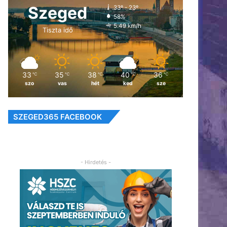
Szeged
33º - 23º
58%
5.49 km/h
Tiszta idő
33
35
38
40
36
℃
℃
℃
℃
℃
szo
vas
hét
ked
sze
SZEGED365 FACEBOOK
- Hirdetés -