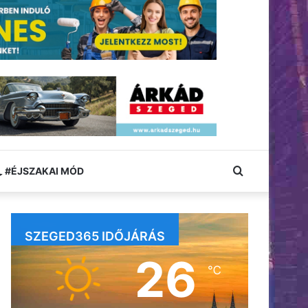
Keresés:
#ÉJSZAKAI MÓD
SZEGED365 IDŐJÁRÁS
26
℃