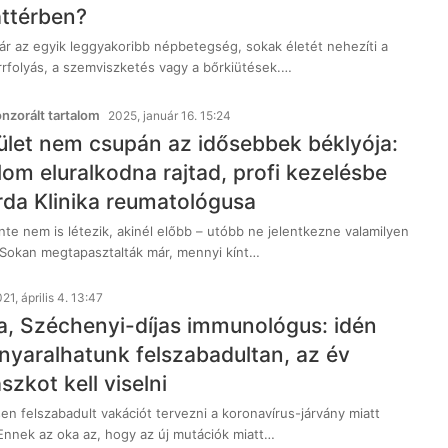
áttérben?
ár az egyik leggyakoribb népbetegség, sokak életét nehezíti a
rrfolyás, a szemviszketés vagy a bőrkiütések.…
zorált tartalom
2025, január 16. 15:24
zület nem csupán az idősebbek béklyója:
lom eluralkodna rajtad, profi kezelésbe
rda Klinika reumatológusa
te nem is létezik, akinél előbb – utóbb ne jelentkezne valamilyen
. Sokan megtapasztalták már, mennyi kínt…
21, április 4. 13:47
a, Széchenyi-díjas immunológus: idén
yaralhatunk felszabadultan, az év
zkot kell viselni
en felszabadult vakációt tervezni a koronavírus-járvány miatt
nnek az oka az, hogy az új mutációk miatt…