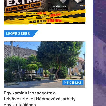
LEGFRISSEBB
MINDENMÁS
Egy kamion leszaggatta a
felsővezetéket Hódmezővásárhely
egyik utcájában