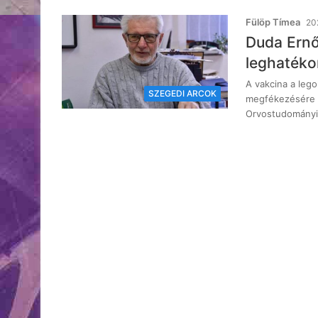
Fülöp Tímea
20
Duda Ernő
leghaték
A vakcina a leg
SZEGEDI ARCOK
megfékezésére 
Orvostudomány