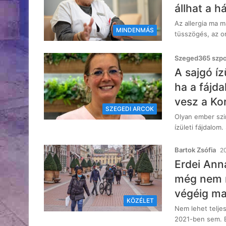
állhat a h
Az allergia ma m
MINDENMÁS
tüsszögés, az o
Szeged365 szpon
A sajgó í
ha a fájda
vesz a Ko
SZEGEDI ARCOK
Olyan ember szin
ízületi fájdalom
Bartok Zsófia
20
Erdei Ann
még nem n
végéig mas
KÖZÉLET
Nem lehet teljes
2021-ben sem. E