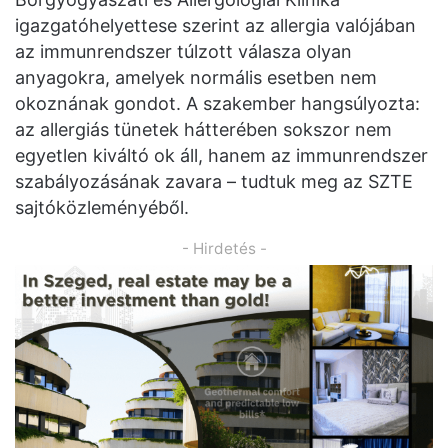
igazgatóhelyettese szerint az allergia valójában
az immunrendszer túlzott válasza olyan
anyagokra, amelyek normális esetben nem
okoznának gondot. A szakember hangsúlyozta:
az allergiás tünetek hátterében sokszor nem
egyetlen kiváltó ok áll, hanem az immunrendszer
szabályozásának zavara – tudtuk meg az SZTE
sajtóközleményéből.
- Hirdetés -