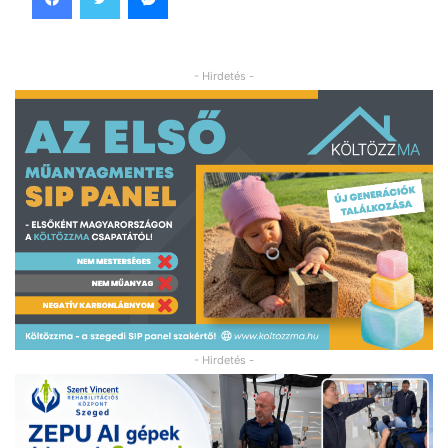
- Hirdetés -
- Hirdetés -