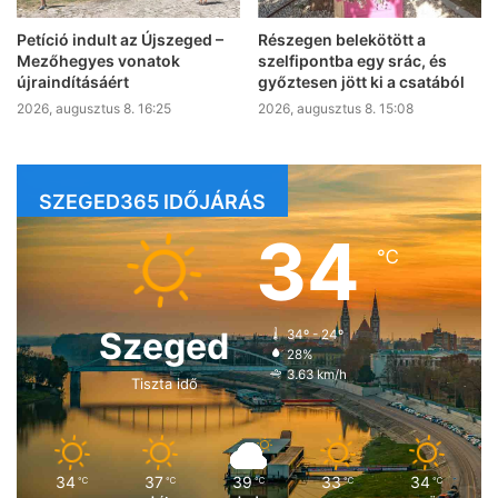
Petíció indult az Újszeged –
Részegen belekötött a
Mezőhegyes vonatok
szelfipontba egy srác, és
újraindításáért
győztesen jött ki a csatából
2026, augusztus 8. 16:25
2026, augusztus 8. 15:08
SZEGED365 IDŐJÁRÁS
34
℃
Szeged
34º - 24º
28%
3.63 km/h
Tiszta idő
34
37
39
33
34
℃
℃
℃
℃
℃