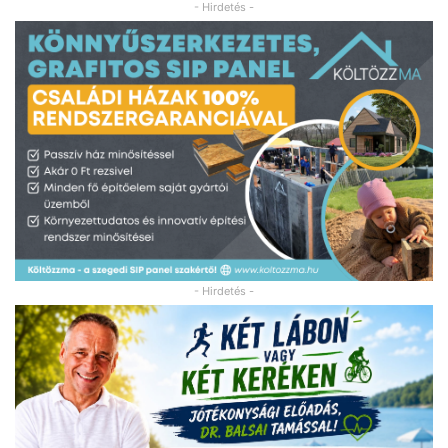
- Hirdetés -
- Hirdetés -