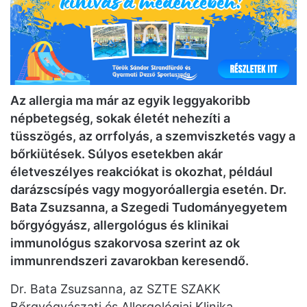
Az allergia ma már az egyik leggyakoribb
népbetegség, sokak életét nehezíti a
tüsszögés, az orrfolyás, a szemviszketés vagy a
bőrkiütések. Súlyos esetekben akár
életveszélyes reakciókat is okozhat, például
darázscsípés vagy mogyoróallergia esetén. Dr.
Bata Zsuzsanna, a Szegedi Tudományegyetem
bőrgyógyász, allergológus és klinikai
immunológus szakorvos
a szerint az ok
immunrendszeri zavarokban keresendő.
Dr. Bata Zsuzsanna, az SZTE SZAKK
Bőrgyógyászati és Allergológiai Klinika