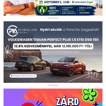
- Hirdetés -
- Hirdetés -