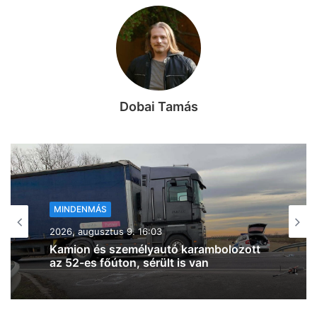
Dobai Tamás
MINDENMÁS
2026, augusztus 9. 15:07
Íme a részletek az algyői tüzekről, két
helyen is oltani kell – frissítve! (fotók)