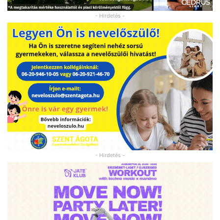
- Hirdetés -
- Hirdetés -