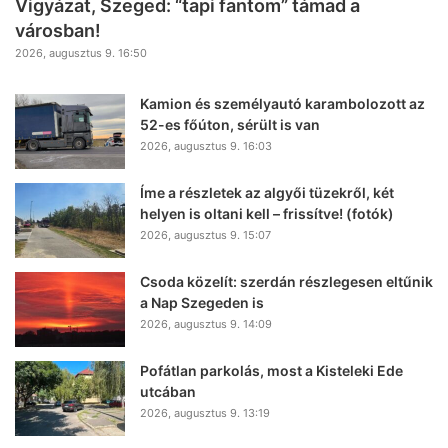
Vigyázat, Szeged: “tapi fantom” támad a
városban!
2026, augusztus 9. 16:50
Kamion és személyautó karambolozott az
52-es főúton, sérült is van
2026, augusztus 9. 16:03
Íme a részletek az algyői tüzekről, két
helyen is oltani kell – frissítve! (fotók)
2026, augusztus 9. 15:07
Csoda közelít: szerdán részlegesen eltűnik
a Nap Szegeden is
2026, augusztus 9. 14:09
Pofátlan parkolás, most a Kisteleki Ede
utcában
2026, augusztus 9. 13:19