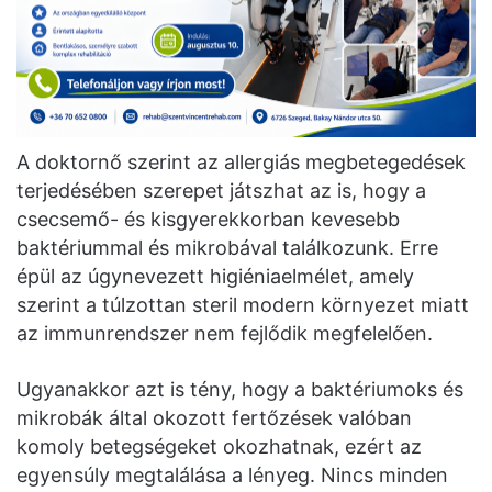
A doktornő szerint az allergiás megbetegedések
terjedésében szerepet játszhat az is, hogy a
csecsemő- és kisgyerekkorban kevesebb
baktériummal és mikrobával találkozunk. Erre
épül az úgynevezett higiéniaelmélet, amely
szerint a túlzottan steril modern környezet miatt
az immunrendszer nem fejlődik megfelelően.
Ugyanakkor azt is tény, hogy a baktériumoks és
mikrobák által okozott fertőzések valóban
komoly betegségeket okozhatnak, ezért az
egyensúly megtalálása a lényeg. Nincs minden