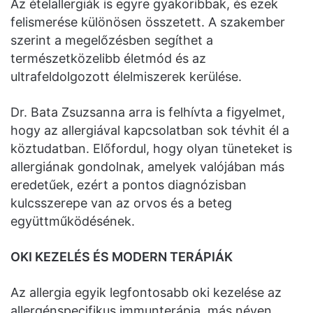
Az ételallergiák is egyre gyakoribbak, és ezek
felismerése különösen összetett. A szakember
szerint a megelőzésben segíthet a
természetközelibb életmód és az
ultrafeldolgozott élelmiszerek kerülése.
Dr. Bata Zsuzsanna arra is felhívta a figyelmet,
hogy az allergiával kapcsolatban sok tévhit él a
köztudatban. Előfordul, hogy olyan tüneteket is
allergiának gondolnak, amelyek valójában más
eredetűek, ezért a pontos diagnózisban
kulcsszerepe van az orvos és a beteg
együttműködésének.
OKI KEZELÉS ÉS MODERN TERÁPIÁK
Az allergia egyik legfontosabb oki kezelése az
allergénspecifikus immunterápia, más néven