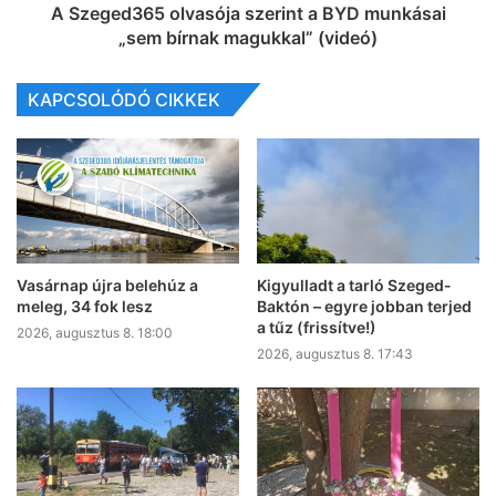
A Szeged365 olvasója szerint a BYD munkásai
„sem bírnak magukkal” (videó)
KAPCSOLÓDÓ CIKKEK
Vasárnap újra belehúz a
Kigyulladt a tarló Szeged-
meleg, 34 fok lesz
Baktón – egyre jobban terjed
a tűz (frissítve!)
2026, augusztus 8. 18:00
2026, augusztus 8. 17:43