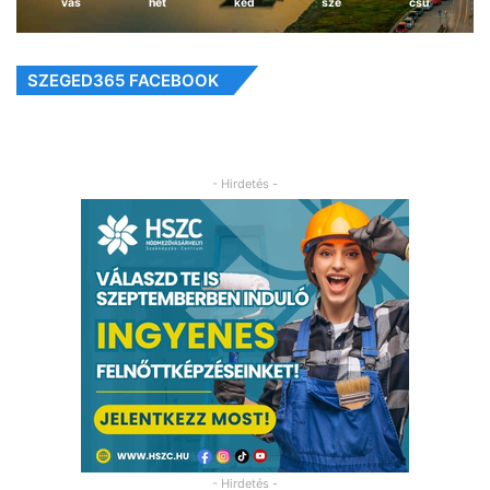
vas
hét
ked
sze
csü
SZEGED365 FACEBOOK
- Hirdetés -
- Hirdetés -