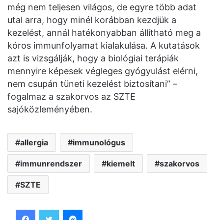
még nem teljesen világos, de egyre több adat
utal arra, hogy minél korábban kezdjük a
kezelést, annál hatékonyabban állítható meg a
kóros immunfolyamat kialakulása. A kutatások
azt is vizsgálják, hogy a biológiai terápiák
mennyire képesek végleges gyógyulást elérni,
nem csupán tüneti kezelést biztosítani” –
fogalmaz a szakorvos az SZTE
sajóközleményében.
allergia
immunológus
immunrendszer
kiemelt
szakorvos
SZTE
Facebook
Twitter
Messenger