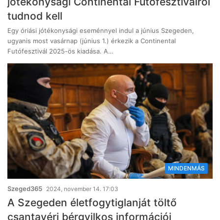
jótékonysági Continental Futófesztiválról
tudnod kell
Egy óriási jótékonysági eseménnyel indul a június Szegeden,
ugyanis most vasárnap (június 1.) érkezik a Continental
Futófesztivál 2025-ös kiadása. A…
MINDENMÁS
Szeged365
2024, november 14. 17:03
A Szegeden életfogytiglanját töltő
csantavéri bérgyilkos információi