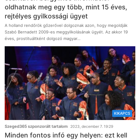
oldhatnak meg egy több, mint 15 éves,
rejtélyes gyilkossági ügyet
A holland rendőrök gőzerővel dolgoznak azon, hogy megoldják
Szabó Bernadett 2009-es meggyilkolásának ügyét. Az akkor 19
éves, prostituáltként dolgozó magyar…
KIKAPCS
Szeged365 szponzorált tartalom
2023, december 7. 19:29
Minden fontos infó egy helyen: ezt kell