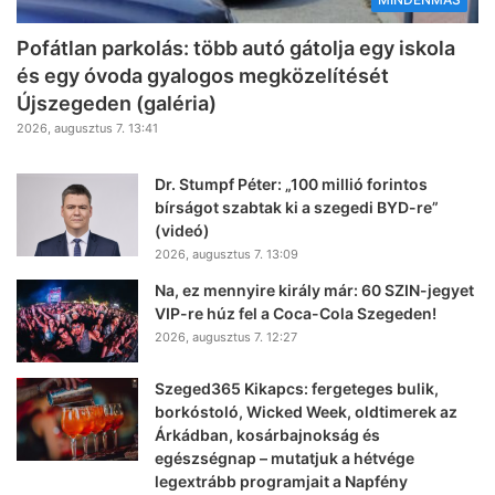
Pofátlan parkolás: több autó gátolja egy iskola
és egy óvoda gyalogos megközelítését
Újszegeden (galéria)
2026, augusztus 7. 13:41
Dr. Stumpf Péter: „100 millió forintos
bírságot szabtak ki a szegedi BYD-re”
(videó)
2026, augusztus 7. 13:09
Na, ez mennyire király már: 60 SZIN-jegyet
VIP-re húz fel a Coca-Cola Szegeden!
2026, augusztus 7. 12:27
Szeged365 Kikapcs: fergeteges bulik,
borkóstoló, Wicked Week, oldtimerek az
Árkádban, kosárbajnokság és
egészségnap – mutatjuk a hétvége
legextrább programjait a Napfény