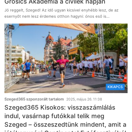
Grosics Akadémia a civilek napján
Jó reggelt, Szeged! Az idő ugyan kicsivel enyhébb lesz, de az
esernyőt nem lesz érdemes otthon hagyni: ónos eső is…
KIKAPCS
Szeged365 szponzorált tartalom
2025, május 26. 11:38
Szeged365 Kisokos: visszaszámlálás
indul, vasárnap futókkal telik meg
Szeged – összeszedtünk mindent, amit a