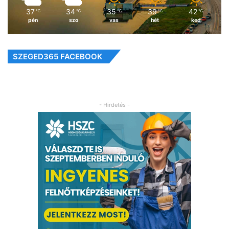
37
34
35
39
42
℃
℃
℃
℃
℃
pén
szo
vas
hét
ked
SZEGED365 FACEBOOK
- Hirdetés -