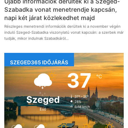
Újabb információk derültek ki a Szeged-
Szabadka vonat menetrendje kapcsán,
napi két járat közlekedhet majd
Részleges menetrendi információk derültek ki a november végén
induló Szeged-Szabadka viszonylatú vonat kapcsán: a szerbek már
tudják, mikor indulnak Szabadkáról…
SZEGED365 IDŐJÁRÁS
37
℃
Szeged
37º - 26º
28%
3.68 km/h
Eső