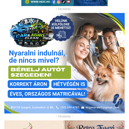
- Hirdetés -
- Hirdetés -