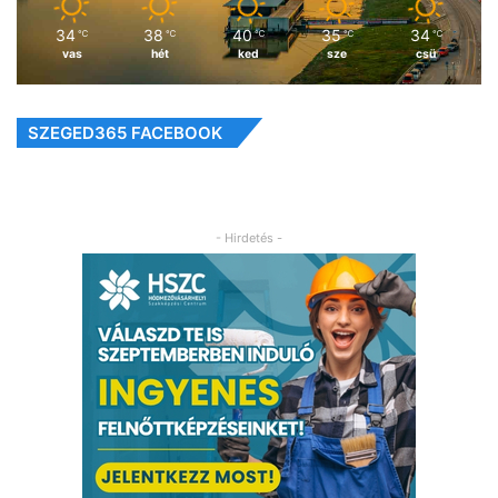
34
38
40
35
34
℃
℃
℃
℃
℃
vas
hét
ked
sze
csü
SZEGED365 FACEBOOK
- Hirdetés -