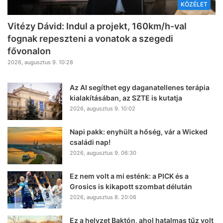
KÖZÉLET
Vitézy Dávid: Indul a projekt, 160km/h-val
fognak repeszteni a vonatok a szegedi
fővonalon
2026, augusztus 9. 10:28
Az AI segíthet egy daganatellenes terápia
kialakításában, az SZTE is kutatja
2026, augusztus 9. 10:02
Napi pakk: enyhült a hőség, vár a Wicked
családi nap!
2026, augusztus 9. 06:30
Ez nem volt a mi esténk: a PICK és a
Grosics is kikapott szombat délután
2026, augusztus 8. 20:06
Ez a helyzet Baktón, ahol hatalmas tűz volt