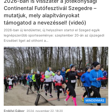
2026-ban is visszatér a jótékonysági
Continental Futófesztivál Szegedre –
mutatjuk, mely alapítványokat
támogatod a nevezéssel! (videó)
2026-ban új lendülettel, új helyszínen startol el Szeged egyik
legnépszerűbb sporteseménye: szeptember 20-án az újszegedi
Erzsébet liget ad otthont a…
MINDENMÁS
Erdélyi Gábor
2024, november 22. 18:20