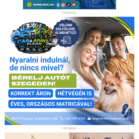
- Hirdetés -
- Hirdetés -