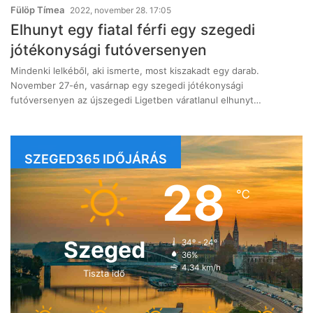
Fülöp Tímea
2022, november 28. 17:05
Elhunyt egy fiatal férfi egy szegedi
jótékonysági futóversenyen
Mindenki lelkéből, aki ismerte, most kiszakadt egy darab.
November 27-én, vasárnap egy szegedi jótékonysági
futóversenyen az újszegedi Ligetben váratlanul elhunyt…
SZEGED365 IDŐJÁRÁS
28
℃
Szeged
34º - 24º
36%
4.34 km/h
Tiszta idő