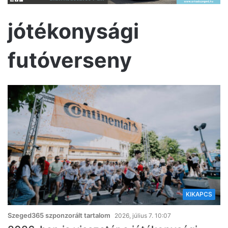
jótékonysági
futóverseny
KIKAPCS
Szeged365 szponzorált tartalom
2026, július 7. 10:07