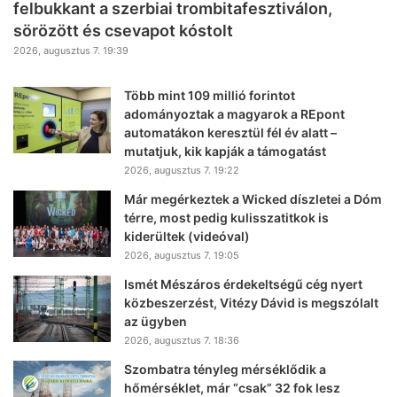
felbukkant a szerbiai trombitafesztiválon,
sörözött és csevapot kóstolt
2026, augusztus 7. 19:39
Több mint 109 millió forintot
adományoztak a magyarok a REpont
automatákon keresztül fél év alatt –
mutatjuk, kik kapják a támogatást
2026, augusztus 7. 19:22
Már megérkeztek a Wicked díszletei a Dóm
térre, most pedig kulisszatitkok is
kiderültek (videóval)
2026, augusztus 7. 19:05
Ismét Mészáros érdekeltségű cég nyert
közbeszerzést, Vitézy Dávid is megszólalt
az ügyben
2026, augusztus 7. 18:36
Szombatra tényleg mérséklődik a
hőmérséklet, már “csak” 32 fok lesz