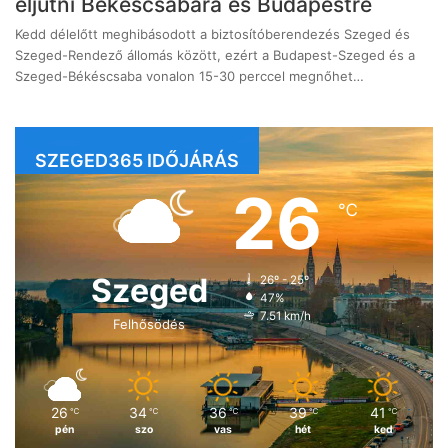
eljutni Békéscsabára és Budapestre
Kedd délelőtt meghibásodott a biztosítóberendezés Szeged és
Szeged-Rendező állomás között, ezért a Budapest-Szeged és a
Szeged-Békéscsaba vonalon 15-30 perccel megnőhet…
SZEGED365 IDŐJÁRÁS
26
℃
Szeged
26º - 25º
47%
7.51 km/h
Felhősödés
26
34
36
39
41
℃
℃
℃
℃
℃
pén
szo
vas
hét
ked