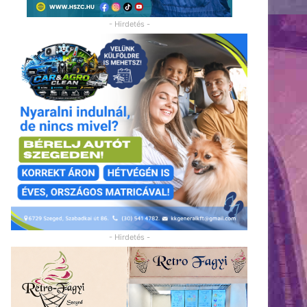
- Hirdetés -
- Hirdetés -