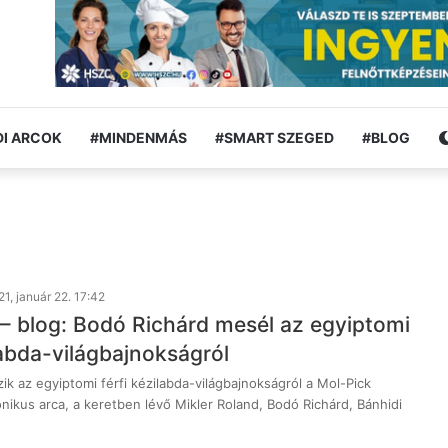
I ARCOK
#MINDENMÁS
#SMART SZEGED
#BLOG
1, január 22. 17:42
– blog: Bodó Richárd mesél az egyiptomi
labda-világbajnokságról
zik az egyiptomi férfi kézilabda-világbajnokságról a Mol-Pick
nikus arca, a keretben lévő Mikler Roland, Bodó Richárd, Bánhidi