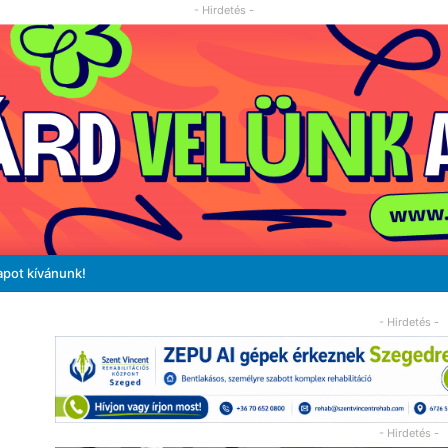
- Hirdetés -
apot kívánunk!
- Hirdetés -
- Hirdetés -