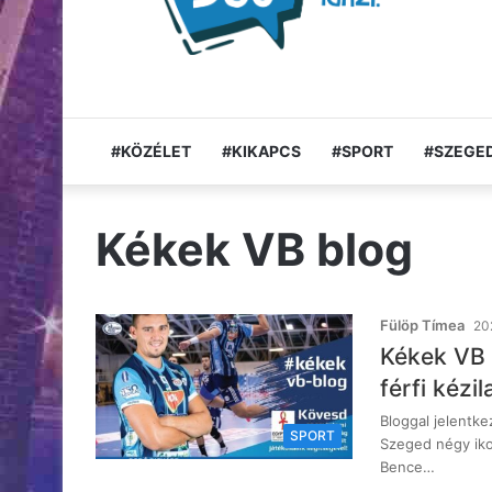
#KÖZÉLET
#KIKAPCS
#SPORT
#SZEGED
Kékek VB blog
Fülöp Tímea
202
Kékek VB 
férfi kézi
Bloggal jelentke
SPORT
Szeged négy iko
Bence…