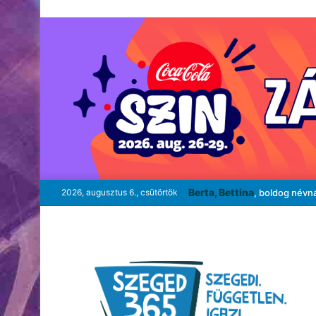
Berta, Bettina
2026, augusztus 6., csütörtök
, boldog névn