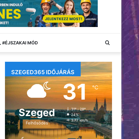
Keresés:
#ÉJSZAKAI MÓD
SZEGED365 IDŐJÁRÁS
31
℃
Szeged
31º - 28º
24%
3.77 km/h
Felhősödés