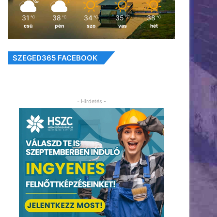
31
38
34
35
38
℃
℃
℃
℃
℃
csü
pén
szo
vas
hét
SZEGED365 FACEBOOK
- Hirdetés -