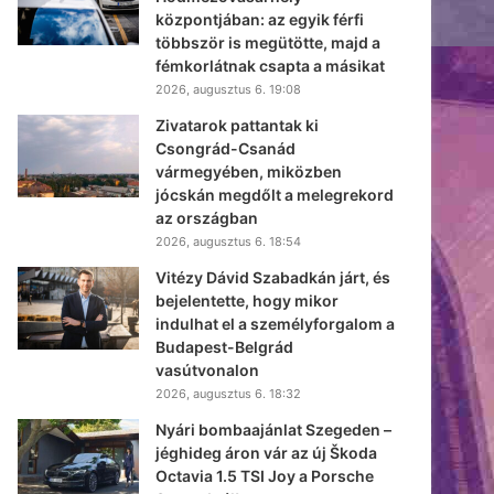
központjában: az egyik férfi
többször is megütötte, majd a
fémkorlátnak csapta a másikat
2026, augusztus 6. 19:08
Zivatarok pattantak ki
Csongrád-Csanád
vármegyében, miközben
jócskán megdőlt a melegrekord
az országban
2026, augusztus 6. 18:54
Vitézy Dávid Szabadkán járt, és
bejelentette, hogy mikor
indulhat el a személyforgalom a
Budapest-Belgrád
vasútvonalon
2026, augusztus 6. 18:32
Nyári bombaajánlat Szegeden –
jéghideg áron vár az új Škoda
Octavia 1.5 TSI Joy a Porsche