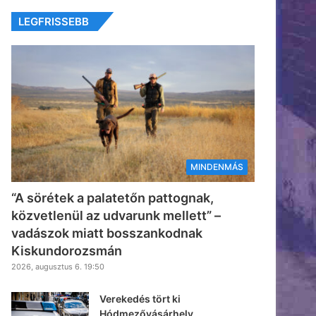
LEGFRISSEBB
MINDENMÁS
“A sörétek a palatetőn pattognak,
közvetlenül az udvarunk mellett” –
vadászok miatt bosszankodnak
Kiskundorozsmán
2026, augusztus 6. 19:50
Verekedés tört ki
Hódmezővásárhely