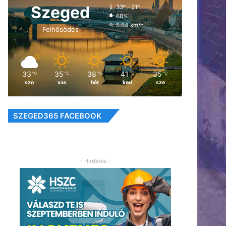
Szeged
33º - 21º
68%
5.54 km/h
Felhősödés
33
35
38
41
35
℃
℃
℃
℃
℃
szo
vas
hét
ked
sze
SZEGED365 FACEBOOK
- Hirdetés -