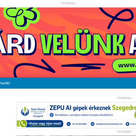
- Hirdetés -
ánunk!
- Hirdetés -
- Hirdetés -