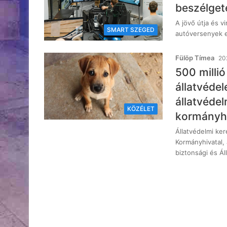
beszélget
A jövő útja és v
SMART SZEGED
autóversenyek 
Fülöp Tímea
202
500 milli
állatvédel
állatvéde
KÖZÉLET
kormányhi
Állatvédelmi ke
Kormányhivatal, 
biztonsági és Á