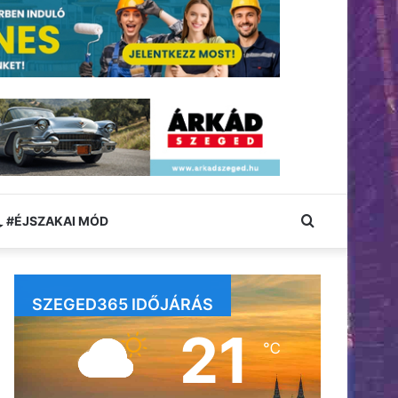
Keresés:
#ÉJSZAKAI MÓD
SZEGED365 IDŐJÁRÁS
21
℃