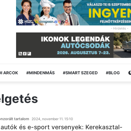
- Hirdetés -
I ARCOK
#MINDENMÁS
#SMART SZEGED
#BLOG
élgetés
zorált tartalom
2024, november 11. 15:10
autók és e-sport versenyek: Kerekasztal-