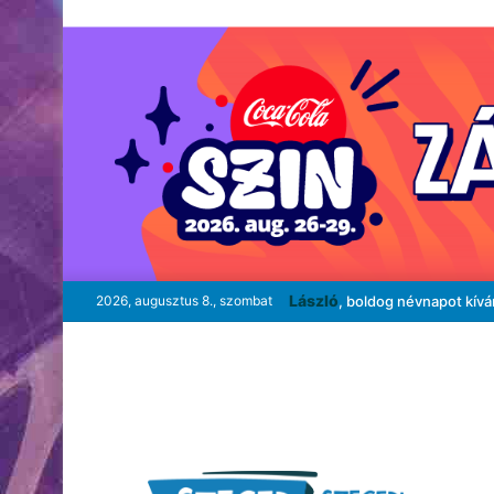
László
2026, augusztus 8., szombat
, boldog névnapot kív