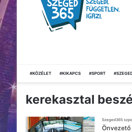
#KÖZÉLET
#KIKAPCS
#SPORT
#SZEGED
kerekasztal besz
Szeged365 szpon
Önvezető 