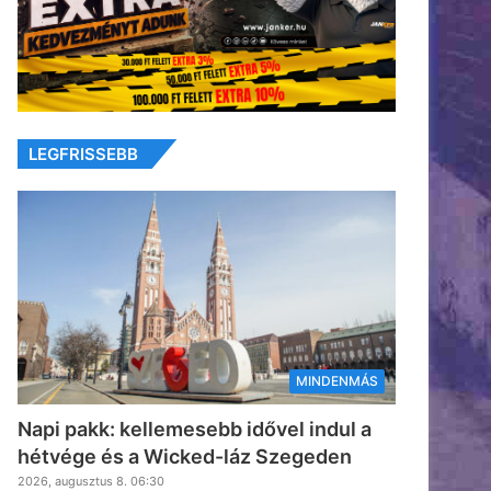
LEGFRISSEBB
MINDENMÁS
Napi pakk: kellemesebb idővel indul a
hétvége és a Wicked-láz Szegeden
2026, augusztus 8. 06:30