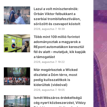
Lazul a volt miniszterelnök:
Orbán Viktor felbukkant a
szerbiai trombitafesztiválon,
sörözött és csevapot kóstolt
2026, augusztus 7. 19:39
Több mint 109 millió forintot
adományoztak a magyarok a
REpont automatákon keresztül
fél év alatt – mutatjuk, kik kapják
a támogatást
2026, augusztus 7. 19:22
Már megérkeztek a Wicked
díszletei a Dóm térre, most
pedig kulisszatitkok is
kiderültek (videóval)
2026, augusztus 7. 19:05
Ismét Mészáros érdekeltségű
cég nyert közbeszerzést, Vitézy