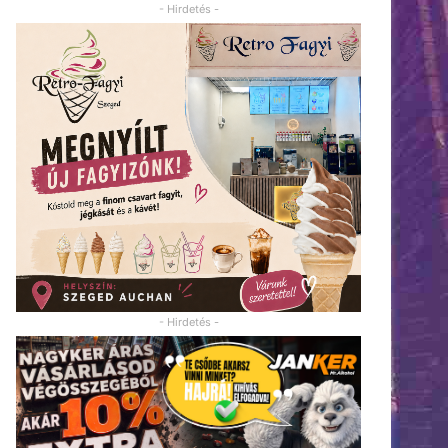
- Hirdetés -
- Hirdetés -