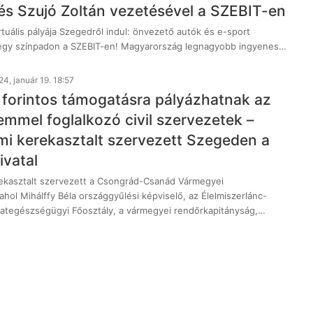
és Szujó Zoltán vezetésével a SZEBIT-en
irtuális pályája Szegedről indul: önvezető autók és e-sport
egy színpadon a SZEBIT-en! Magyarország legnagyobb ingyenes…
4, január 19. 18:57
ó forintos támogatásra pályázhatnak az
emmel foglalkozó civil szervezetek –
lmi kerekasztalt szervezett Szegeden a
vatal
rekasztalt szervezett a Csongrád-Csanád Vármegyei
ahol Mihálffy Béla országgyűlési képviselő, az Élelmiszerlánc-
llategészségügyi Főosztály, a vármegyei rendőrkapitányság,…