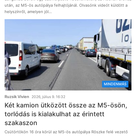
után, az M5-ös autópálya felhajtójánál. Olvasónk videót küldött a
helyszínről, amelyen jól…
MINDENMÁS
Ruzsik Vivien
2026, július 9. 16:32
Két kamion ütközött össze az M5-ösön,
torlódás is kialakulhat az érintett
szakaszon
Csütörtökön 16 óra körül az M5-ös autópálya Röszke felé vezető