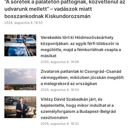
“A sörétek a palatetőn pattognak, közvetlenül az
udvarunk mellett” – vadászok miatt
bosszankodnak Kiskundorozsmán
2026, augusztus 6. 19:50
Verekedés tört ki Hódmezővásárhely
központjában: az egyik férfi többször is
megütötte, majd a fémkorlátnak csapta a
másikat
2026, augusztus 6. 19:08
Zivatarok pattantak ki Csongrád-Csanád
vármegyében, miközben jócskán megdőlt
a melegrekord az országban
2026, augusztus 6. 18:54
Vitézy Dávid Szabadkán járt, és
bejelentette, hogy mikor indulhat el a
személyforgalom a Budapest-Belgrád
vasútvonalon
2026, augusztus 6. 18:32