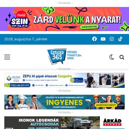
- Hirdetés -
Facebook
YouTube
Instag
Ti
2026, augusztus 7., péntek
Menü
Switc
K
skin
- Hirdetés -
- Hirdetés -
- Hirdetés -