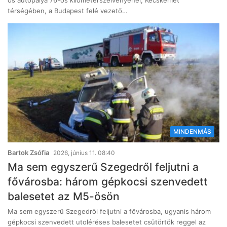
térségében, a Budapest felé vezető…
MINDENMÁS
Bartok Zsófia
2026, június 11. 08:40
Ma sem egyszerű Szegedről feljutni a
fővárosba: három gépkocsi szenvedett
balesetet az M5-ösön
Ma sem egyszerű Szegedről feljutni a fővárosba, ugyanis három
gépkocsi szenvedett utoléréses balesetet csütörtök reggel az