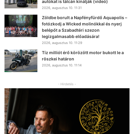
autókat is tálcán kínálják (videó)
2026, augusztus 10. 11:31
Zöldbe borult a Napfényfürdő Aquapolis –
fotózkodj a Wicked molinókkal és nyerj
belépőt a Szabadtéri szezon
legizgalmasabb előadására!
2026, augusztus 10. 11:29
Tíz milliót érő körözött motor bukott le a
röszkei határon
2026, augusztus 10. 11:14
- Hirdetés -