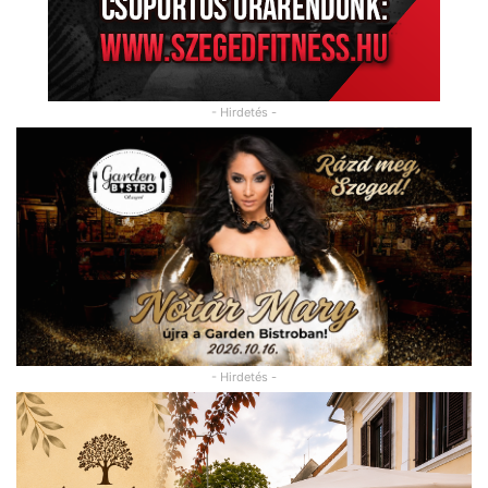
- Hirdetés -
- Hirdetés -