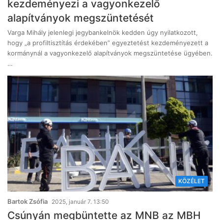
kezdeményezi a vagyonkezelő
alapítványok megszüntetését
Varga Mihály jelenlegi jegybankelnök kedden úgy nyilatkozott,
hogy „a profiltisztítás érdekében” egyeztetést kezdeményezett a
kormánynál a vagyonkezelő alapítványok megszüntetése ügyében.
…
KÖZÉLET
Bartok Zsófia
2025, január 7. 13:50
Csúnyán megbüntette az MNB az MBH