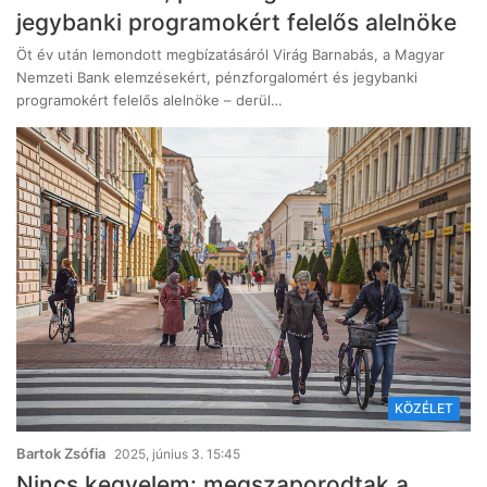
jegybanki programokért felelős alelnöke
Öt év után lemondott megbízatásáról Virág Barnabás, a Magyar
Nemzeti Bank elemzésekért, pénzforgalomért és jegybanki
programokért felelős alelnöke – derül…
KÖZÉLET
Bartok Zsófia
2025, június 3. 15:45
Nincs kegyelem: megszaporodtak a