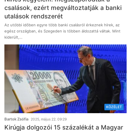
csalások, ezért megváltoztatják a banki
utalások rendszerét
Az utóbbi időben egyre több banki csalásról érkeznek hírek, az
egész országban, és Szegeden is többen áldozattá váltak. Mint
kiderült,…
KÖZÉLET
Bartok Zsófia
2025, május 22. 09:29
Kirúgja dolgozói 15 százalékát a Magyar