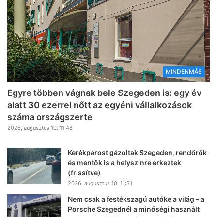
MINDENMÁS
Egyre többen vágnak bele Szegeden is: egy év
alatt 30 ezerrel nőtt az egyéni vállalkozások
száma országszerte
2026, augusztus 10. 11:48
Kerékpárost gázoltak Szegeden, rendőrök
és mentők is a helyszínre érkeztek
(frissítve)
2026, augusztus 10. 11:31
Nem csak a festékszagú autóké a világ – a
Porsche Szegednél a minőségi használt