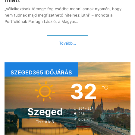
„Vállalkozások tömege fog csődbe menni annak nyomán, hogy
nem tudnak majd megfizethető hitelhez jutni” – mondta a
Portfoliónak Parragh László, a Magyar…
Tovább...
SZEGED365 IDŐJÁRÁS
32
℃
Szeged
35º - 25º
26%
0.52 km/h
Tiszta idő