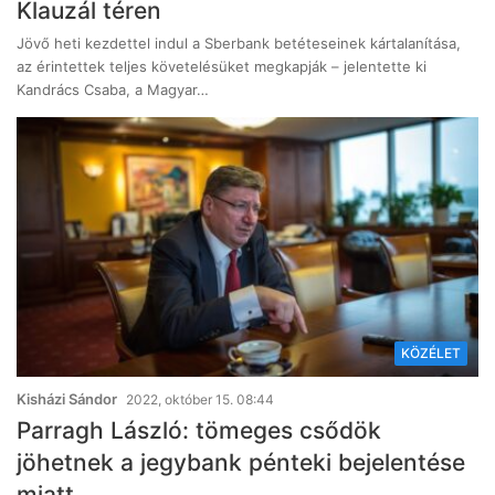
Klauzál téren
Jövő heti kezdettel indul a Sberbank betéteseinek kártalanítása,
az érintettek teljes követelésüket megkapják – jelentette ki
Kandrács Csaba, a Magyar…
KÖZÉLET
Kisházi Sándor
2022, október 15. 08:44
Parragh László: tömeges csődök
jöhetnek a jegybank pénteki bejelentése
miatt