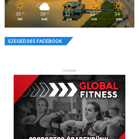
35
39
32
33
34
℃
℃
℃
℃
℃
hét
ked
sze
csü
pén
SZEGED365 FACEBOOK
- Hirdetés -