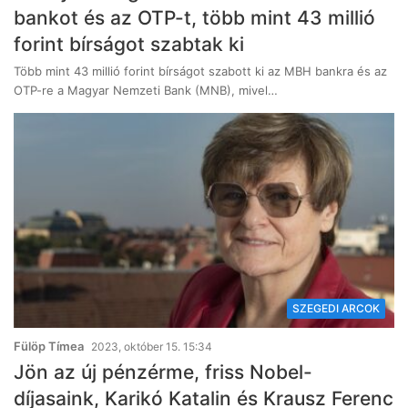
bankot és az OTP-t, több mint 43 millió
forint bírságot szabtak ki
Több mint 43 millió forint bírságot szabott ki az MBH bankra és az
OTP-re a Magyar Nemzeti Bank (MNB), mivel…
SZEGEDI ARCOK
Fülöp Tímea
2023, október 15. 15:34
Jön az új pénzérme, friss Nobel-
díjasaink, Karikó Katalin és Krausz Ferenc