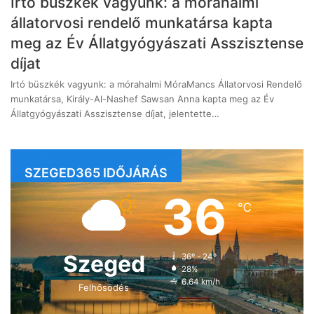
Irtó büszkék vagyunk: a mórahalmi
állatorvosi rendelő munkatársa kapta
meg az Év Állatgyógyászati Asszisztense
díjat
Irtó büszkék vagyunk: a mórahalmi MóraMancs Állatorvosi Rendelő
munkatársa, Király-Al-Nashef Sawsan Anna kapta meg az Év
Állatgyógyászati Asszisztense díjat, jelentette…
SZEGED365 IDŐJÁRÁS
36
℃
Szeged
36º - 24º
28%
6.64 km/h
Felhősödés