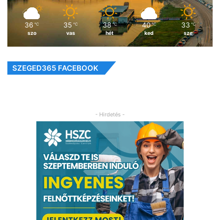
36
35
38
40
33
℃
℃
℃
℃
℃
szo
vas
hét
ked
sze
SZEGED365 FACEBOOK
- Hirdetés -