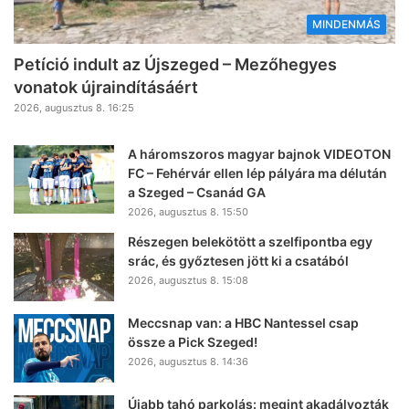
MINDENMÁS
Petíció indult az Újszeged – Mezőhegyes
vonatok újraindításáért
2026, augusztus 8. 16:25
A háromszoros magyar bajnok VIDEOTON
FC – Fehérvár ellen lép pályára ma délután
a Szeged – Csanád GA
2026, augusztus 8. 15:50
Részegen belekötött a szelfipontba egy
srác, és győztesen jött ki a csatából
2026, augusztus 8. 15:08
Meccsnap van: a HBC Nantessel csap
össze a Pick Szeged!
2026, augusztus 8. 14:36
Újabb tahó parkolás: megint akadályozták