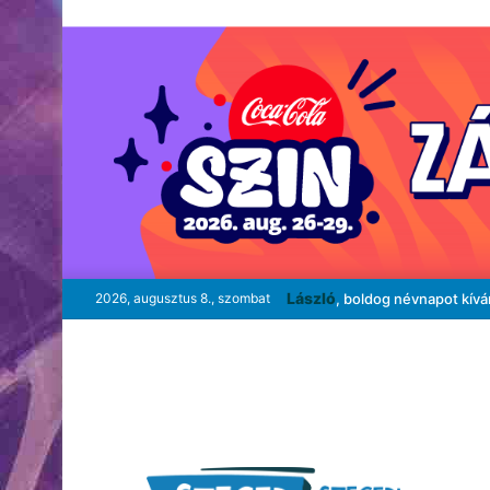
László
2026, augusztus 8., szombat
, boldog névnapot kív