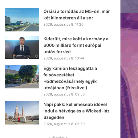
Óriási a torlódás az M5-ön, már
két kilométeren áll a sor
2026, augusztus 8. 11:20
Kiderült, mire költi a kormány a
6000 milliárd forint európai
uniós forrást
2026, augusztus 8. 10:44
Egy kamion leszaggatta a
felsővezetéket
Hódmezővásárhely egyik
utcájában (frissítve!)
2026, augusztus 8. 09:56
Napi pakk: kellemesebb idővel
indul a hétvége és a Wicked-láz
Szegeden
2026, augusztus 8. 06:30
- Hirdetés -