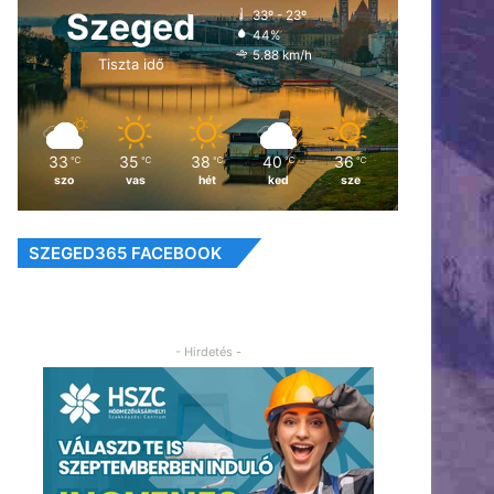
Szeged
33º - 23º
44%
5.88 km/h
Tiszta idő
33
35
38
40
36
℃
℃
℃
℃
℃
szo
vas
hét
ked
sze
SZEGED365 FACEBOOK
- Hirdetés -