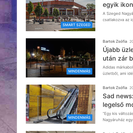
egyik ikon
A Szeged Nagyár
csatlakozva az 
SMART SZEGED
Bartok Zsófia
20
Újabb üzle
után zár 
Adidas márkabolt
MINDENMÁS
üzletből, ami id
Bartok Zsófia
20
Sad news:
legelső m
“Egy kis változ
MINDENMÁS
Nagyáruház egyi