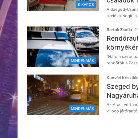
családok 
KIKAPCS
A Szeged-Csanád
akcióval segíti
Bartok Zsófia
20
Rendőraut
környékén,
“Három szirénáz
MINDENMÁS
rendőrök a Pass
Kunvári Krisztiá
Szeged by
Nagyáruh
Az Aradi vértanú
MINDENMÁS
villogó járőraut