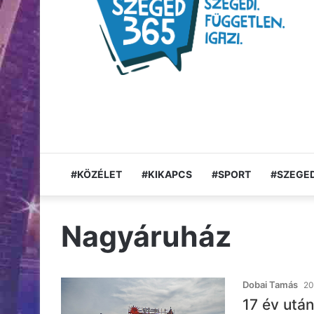
#KÖZÉLET
#KIKAPCS
#SPORT
#SZEGED
Nagyáruház
Dobai Tamás
20
17 év utá