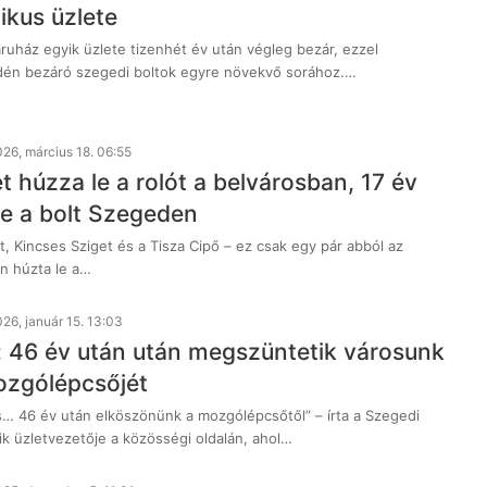
ikus üzlete
uház egyik üzlete tizenhét év után végleg bezár, ezzel
idén bezáró szegedi boltok egyre növekvő sorához.…
26, március 18. 06:55
t húzza le a rolót a belvárosban, 17 év
be a bolt Szegeden
, Kincses Sziget és a Tisza Cipő – ez csak egy pár abból az
én húzta le a…
26, január 15. 13:03
 46 év után után megszüntetik városunk
ozgólépcsőjét
ás… 46 év után elköszönünk a mozgólépcsőtől” – írta a Szegedi
k üzletvezetője a közösségi oldalán, ahol…