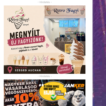
- Hirdetés -
- Hirdetés -