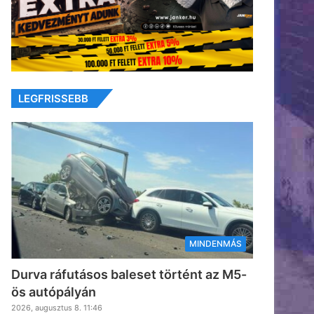
LEGFRISSEBB
MINDENMÁS
Durva ráfutásos baleset történt az M5-
ös autópályán
2026, augusztus 8. 11:46