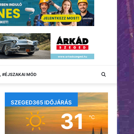
Keresés:
#ÉJSZAKAI MÓD
SZEGED365 IDŐJÁRÁS
31
℃