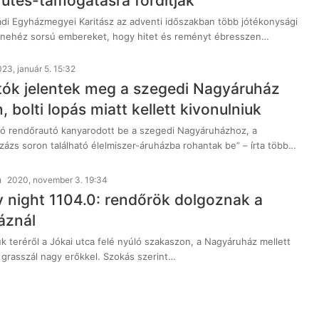
fűtés-támogatásra fordítják
i Egyházmegyei Karitász az adventi időszakban több jótékonysági
 a nehéz sorsú embereket, hogy hitet és reményt ébresszen…
23, január 5. 15:32
ók jelentek meg a szegedi Nagyáruház
 bolti lopás miatt kellett kivonulniuk
ó rendőrautó kanyarodott be a szegedi Nagyáruházhoz, a
zázs soron található élelmiszer-áruházba rohantak be” – írta több…
n
2020, november 3. 19:34
 night 1104.0: rendőrök dolgoznak a
áznál
k teréről a Jókai utca felé nyúló szakaszon, a Nagyáruház mellett
ó grasszál nagy erőkkel. Szokás szerint…