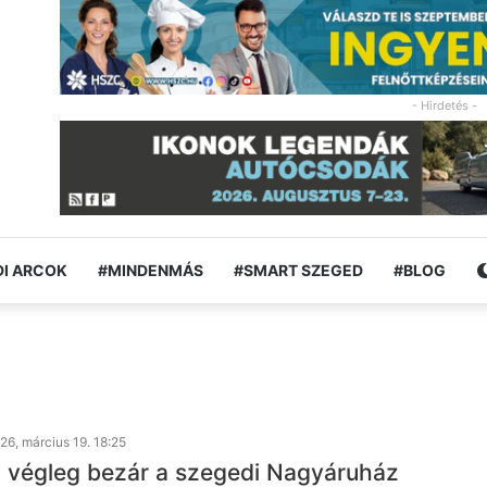
- Hirdetés -
I ARCOK
#MINDENMÁS
#SMART SZEGED
#BLOG
26, március 19. 18:25
n végleg bezár a szegedi Nagyáruház