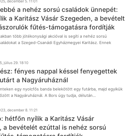
25, december 5. 11:01
ebbé a nehéz sorsú családok ünnepét:
lik a Karitász Vásár Szegeden, a bevételt
rászorulók fűtés-támogatásra fordítják
akban több jótékonysági akcióval is segíti a nehéz sorsú
aládokat a Szeged-Csanádi Egyházmegyei Karitász. Ennek
, július 29. 18:10
 ész: fényes nappal késsel fenyegettek
utárt a Nagyáruháznál
énteken egy nyolcfős banda belekötött egy futárba, majd egyikük
őzött a Nagyáruháznál. A Bors úgy tudja, délután…
23, december 8. 11:21
ó: hétfőn nyílik a Karitász Vásár
 a bevételét ezúttal is nehéz sorsú