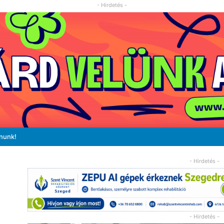
- Hirdetés -
ánunk!
- Hirdetés -
- Hirdetés -