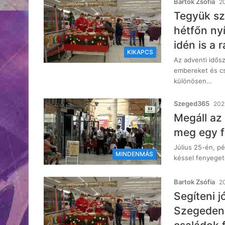
Bartok Zsófia
20
Tegyük sz
hétfőn nyí
idén is a 
KIKAPCS
Az adventi idősz
embereket és cs
különösen…
Szeged365
2025
Megáll az
meg egy f
Július 25-én, p
MINDENMÁS
késsel fenyeget
Bartok Zsófia
20
Segíteni j
Szegeden,