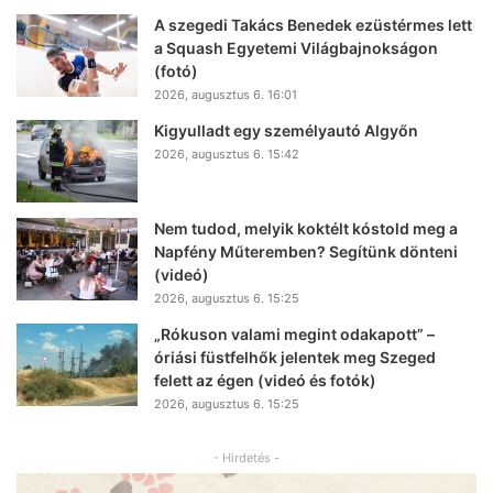
A szegedi Takács Benedek ezüstérmes lett
a Squash Egyetemi Világbajnokságon
(fotó)
2026, augusztus 6. 16:01
Kigyulladt egy személyautó Algyőn
2026, augusztus 6. 15:42
Nem tudod, melyik koktélt kóstold meg a
Napfény Műteremben? Segítünk dönteni
(videó)
2026, augusztus 6. 15:25
„Rókuson valami megint odakapott” –
óriási füstfelhők jelentek meg Szeged
felett az égen (videó és fotók)
2026, augusztus 6. 15:25
- Hirdetés -