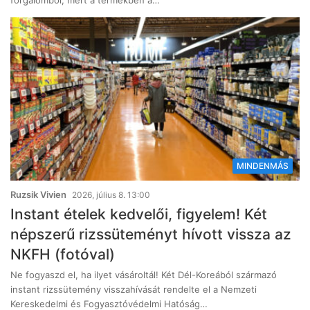
forgalomból, mert a termékben a…
MINDENMÁS
Ruzsik Vivien
2026, július 8. 13:00
Instant ételek kedvelői, figyelem! Két
népszerű rizssüteményt hívott vissza az
NKFH (fotóval)
Ne fogyaszd el, ha ilyet vásároltál! Két Dél-Koreából származó
instant rizssütemény visszahívását rendelte el a Nemzeti
Kereskedelmi és Fogyasztóvédelmi Hatóság…