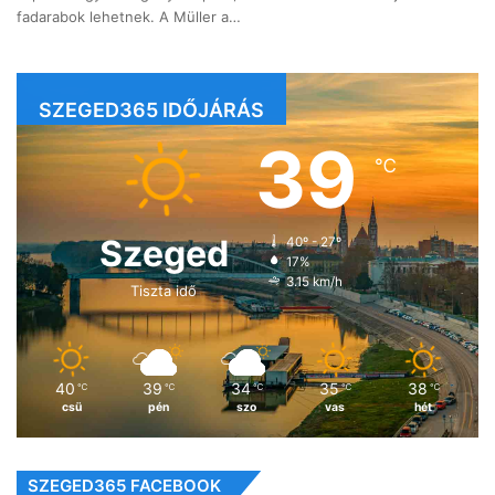
fadarabok lehetnek. A Müller a…
SZEGED365 IDŐJÁRÁS
39
℃
Szeged
40º - 27º
17%
3.15 km/h
Tiszta idő
40
39
34
35
38
℃
℃
℃
℃
℃
csü
pén
szo
vas
hét
SZEGED365 FACEBOOK