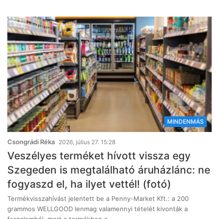
MINDENMÁS
Csongrádi Réka
2026, július 27. 15:28
Veszélyes terméket hívott vissza egy
Szegeden is megtalálható áruházlánc: ne
fogyaszd el, ha ilyet vettél! (fotó)
Termékvisszahívást jelentett be a Penny-Market Kft.: a 200
grammos WELLGOOD lenmag valamennyi tételét kivonták a