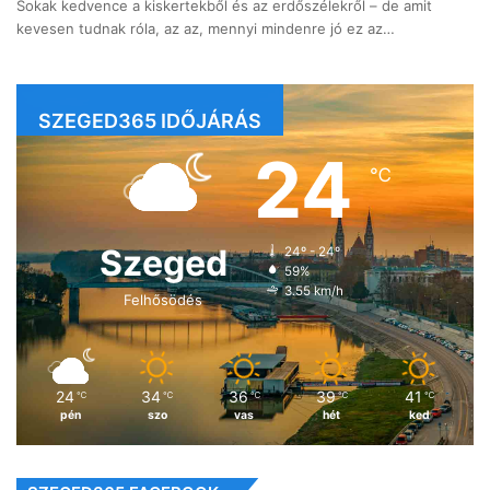
Sokak kedvence a kiskertekből és az erdőszélekről – de amit
kevesen tudnak róla, az az, mennyi mindenre jó ez az…
SZEGED365 IDŐJÁRÁS
24
℃
Szeged
24º - 24º
59%
3.55 km/h
Felhősödés
24
34
36
39
41
℃
℃
℃
℃
℃
pén
szo
vas
hét
ked