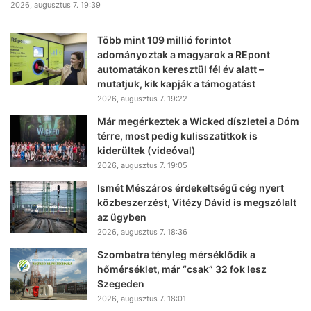
2026, augusztus 7. 19:39
Több mint 109 millió forintot
adományoztak a magyarok a REpont
automatákon keresztül fél év alatt –
mutatjuk, kik kapják a támogatást
2026, augusztus 7. 19:22
Már megérkeztek a Wicked díszletei a Dóm
térre, most pedig kulisszatitkok is
kiderültek (videóval)
2026, augusztus 7. 19:05
Ismét Mészáros érdekeltségű cég nyert
közbeszerzést, Vitézy Dávid is megszólalt
az ügyben
2026, augusztus 7. 18:36
Szombatra tényleg mérséklődik a
hőmérséklet, már “csak” 32 fok lesz
Szegeden
2026, augusztus 7. 18:01