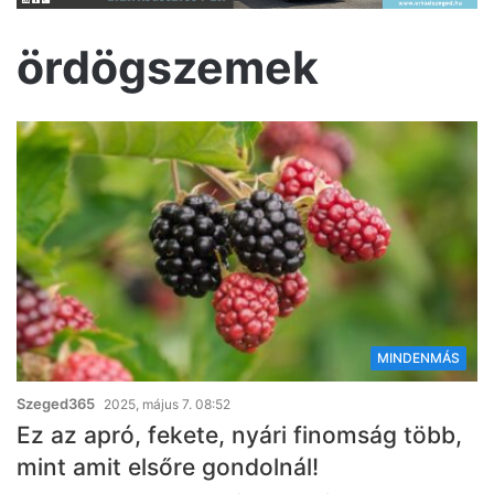
ördögszemek
MINDENMÁS
Szeged365
2025, május 7. 08:52
Ez az apró, fekete, nyári finomság több,
mint amit elsőre gondolnál!