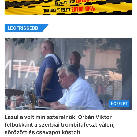
LEGFRISSEBB
KÖZÉLET
Lazul a volt miniszterelnök: Orbán Viktor
felbukkant a szerbiai trombitafesztiválon,
sörözött és csevapot kóstolt