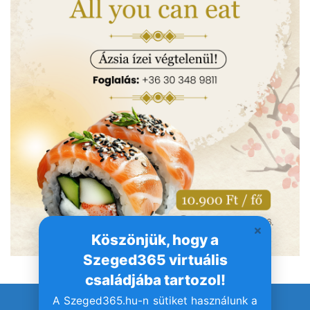
Köszönjük, hogy a
Szeged365 virtuális
családjába tartozol!
A Szeged365.hu-n sütiket használunk a
© Szeged365.hu I Minden jog fenntartva!