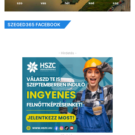
szo
vas
hét
ked
sze
SZEGED365 FACEBOOK
- Hirdetés -