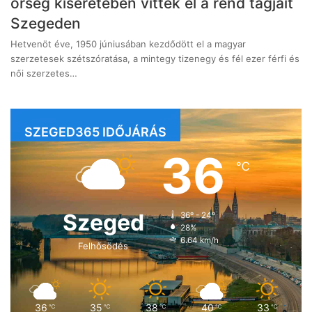
őrség kíséretében vitték el a rend tagjait
Szegeden
Hetvenöt éve, 1950 júniusában kezdődött el a magyar
szerzetesek szétszóratása, a mintegy tizenegy és fél ezer férfi és
női szerzetes…
SZEGED365 IDŐJÁRÁS
36
℃
Szeged
36º - 24º
28%
6.64 km/h
Felhősödés
36
35
38
40
33
℃
℃
℃
℃
℃