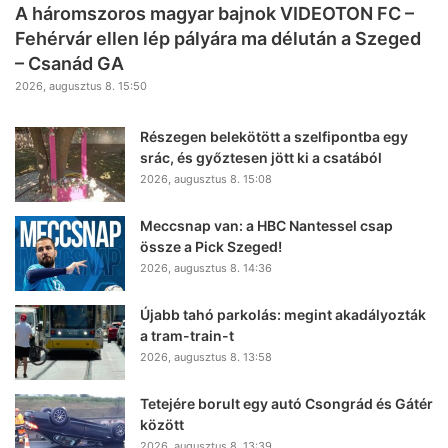
A háromszoros magyar bajnok VIDEOTON FC –
Fehérvár ellen lép pályára ma délután a Szeged
– Csanád GA
2026, augusztus 8. 15:50
Részegen belekötött a szelfipontba egy
srác, és győztesen jött ki a csatából
2026, augusztus 8. 15:08
Meccsnap van: a HBC Nantessel csap
össze a Pick Szeged!
2026, augusztus 8. 14:36
Újabb tahó parkolás: megint akadályozták
a tram-train-t
2026, augusztus 8. 13:58
Tetejére borult egy autó Csongrád és Gátér
között
2026, augusztus 8. 13:39