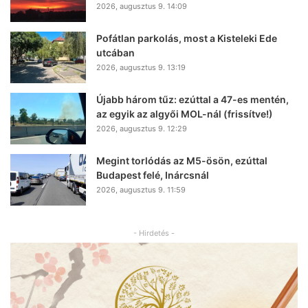
2026, augusztus 9. 14:09
Pofátlan parkolás, most a Kisteleki Ede
utcában
2026, augusztus 9. 13:19
Újabb három tűz: ezúttal a 47-es mentén,
az egyik az algyői MOL-nál (frissítve!)
2026, augusztus 9. 12:29
Megint torlódás az M5-ösön, ezúttal
Budapest felé, Inárcsnál
2026, augusztus 9. 11:59
- Hirdetés -