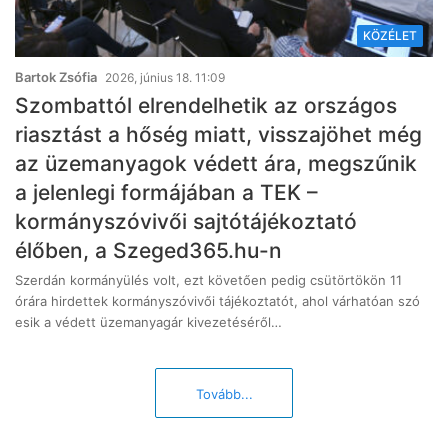
KÖZÉLET
Bartok Zsófia
2026, június 18. 11:09
Szombattól elrendelhetik az országos
riasztást a hőség miatt, visszajöhet még
az üzemanyagok védett ára, megszűnik
a jelenlegi formájában a TEK –
kormányszóvivői sajtótájékoztató
élőben, a Szeged365.hu-n
Szerdán kormányülés volt, ezt követően pedig csütörtökön 11
órára hirdettek kormányszóvivői tájékoztatót, ahol várhatóan szó
esik a védett üzemanyagár kivezetéséről…
Tovább...