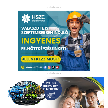
- Hirdetés -
- Hirdetés -