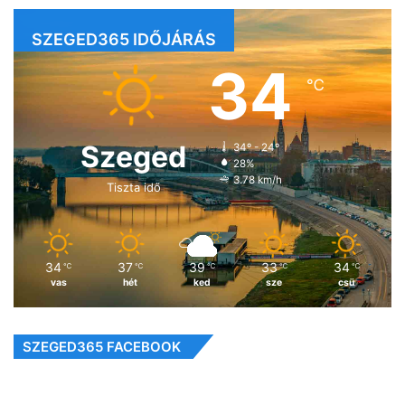
SZEGED365 IDŐJÁRÁS
34
℃
Szeged
34º - 24º
28%
3.78 km/h
Tiszta idő
34
37
39
33
34
℃
℃
℃
℃
℃
vas
hét
ked
sze
csü
SZEGED365 FACEBOOK