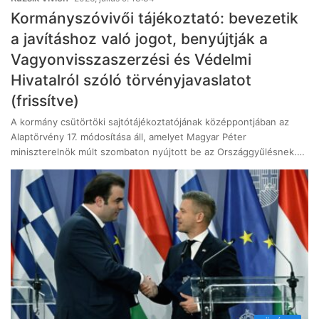
Kormányszóvivői tájékoztató: bevezetik
a javításhoz való jogot, benyújtják a
Vagyonvisszaszerzési és Védelmi
Hivatalról szóló törvényjavaslatot
(frissítve)
A kormány csütörtöki sajtótájékoztatójának középpontjában az
Alaptörvény 17. módosítása áll, amelyet Magyar Péter
miniszterelnök múlt szombaton nyújtott be az Országgyűlésnek.…