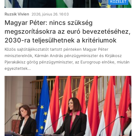
KÖZÉLET
Ruzsik Vivien
2026, június 26. 16:03
Magyar Péter: nincs szükség
megszorításokra az euró bevezetéséhez,
2030-ra teljesülhetnek a kritériumok
Közös sajtótájékoztatót tartott pénteken Magyar Péter
miniszterelnök, Kármán András pénzügyminiszter és Kirjákosz
Pjerakákisz görög pénzügyminiszter, az Eurogroup elnöke, miután
egyeztettek…