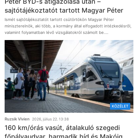
Péter BYD-s átigazolása után –
sajtótájékoztatót tartott Magyar Péter
Ismét sajtótájékoztatót tartott csütörtökön Magyar Péter
miniszterelnök, aki több, a kormány által elfogadott intézkedésről,
valamint folyamatban lévő vizsgálatokról számolt be.…
KÖZÉLET
Ruzsik Vivien
2026, július 22. 13:38
160 km/órás vasút, átalakuló szegedi
főpályaudvar, harmadik híd és Makóig