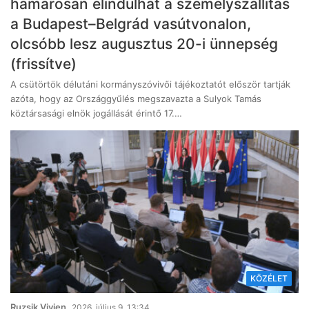
hamarosan elindulhat a személyszállítás
a Budapest–Belgrád vasútvonalon,
olcsóbb lesz augusztus 20-i ünnepség
(frissítve)
A csütörtök délutáni kormányszóvivői tájékoztatót először tartják
azóta, hogy az Országgyűlés megszavazta a Sulyok Tamás
köztársasági elnök jogállását érintő 17.…
KÖZÉLET
Ruzsik Vivien
2026, július 9. 13:34