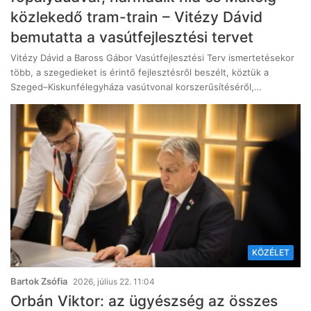
közlekedő tram-train – Vitézy Dávid
bemutatta a vasútfejlesztési tervet
Vitézy Dávid a Baross Gábor Vasútfejlesztési Terv ismertetésekor
több, a szegedieket is érintő fejlesztésről beszélt, köztük a
Szeged–Kiskunfélegyháza vasútvonal korszerűsítéséről,…
KÖZÉLET
Bartok Zsófia
2026, július 22. 11:04
Orbán Viktor: az ügyészség az összes