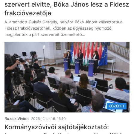
szervert elvitte, Bóka János lesz a Fidesz
frakcióvezetője
A lemondott Gulyás Gergely, helyére Bóka Jánost választotta a
Fidesz frakcióvezetőnek, közben az ügyészség nyomozói
megjelentek a párt szervereit üzemeltető…
KÖZÉLET
Ruzsik Vivien
2026, július 16. 15:10
Kormányszóvivői sajtótájékoztató: