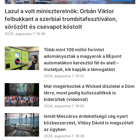
Lazul a volt miniszterelnök: Orbán Viktor
felbukkant a szerbiai trombitafesztiválon,
sörözött és csevapot kóstolt
2026, augusztus 7. 19:39
Több mint 109 millió forintot
adományoztak a magyarok a REpont
automatákon keresztül fél év alatt –
mutatjuk, kik kapják a támogatást
2026, augusztus 7. 19:22
Már megérkeztek a Wicked díszletei a Dóm
térre, most pedig kulisszatitkok is
kiderültek (videóval)
2026, augusztus 7. 19:05
Ismét Mészáros érdekeltségű cég nyert
közbeszerzést, Vitézy Dávid is megszólalt
az ügyben
2026, augusztus 7. 18:36