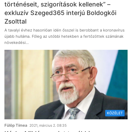
történéseit, szigorítások kellenek” –
exkluzív Szeged365 interjú Boldogkői
Zsolttal
A tavalyi évhez hasonlóan idén ősszel is berobbant a koronavírus
újabb hulláma. Főleg az utóbbi hetekben a fertőzöttek számának
növekedési…
KÖZÉLET
Fülöp Tímea
2021, március 2. 08:35