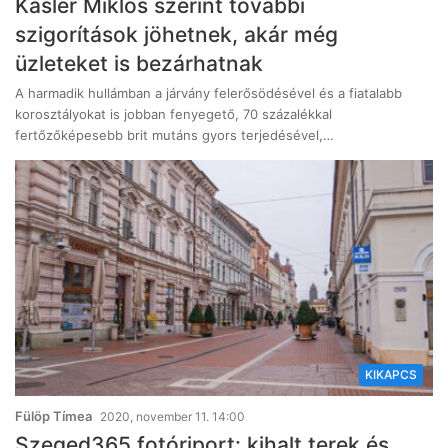
Kásler Miklós szerint további
szigorítások jöhetnek, akár még
üzleteket is bezárhatnak
A harmadik hullámban a járvány felerősödésével és a fiatalabb
korosztályokat is jobban fenyegető, 70 százalékkal
fertőzőképesebb brit mutáns gyors terjedésével,…
KIKAPCS
Fülöp Tímea
2020, november 11. 14:00
Szeged365 fotóriport: kihalt terek és