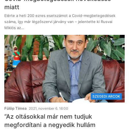
miatt
Elérte a heti 200 ezres esetszámot a Covid-megbetegedések
száma, így már légzőszervi járvány van – jelentette ki Rusvai
Miklós az…
SZEGEDI ARCOK
Fülöp Tímea
2021, november 6. 16:00
“Az oltásokkal már nem tudjuk
megfordítani a negyedik hullám