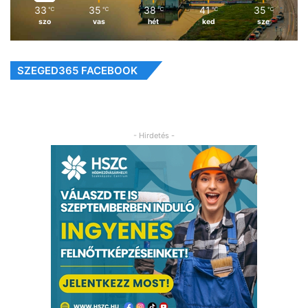
33
35
38
41
35
℃
℃
℃
℃
℃
szo
vas
hét
ked
sze
SZEGED365 FACEBOOK
- Hirdetés -