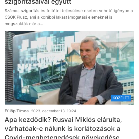
szigorításaival együtt
Számos szigorítás és feltétel teljesülése esetén vehető igénybe a
CSOK Plusz, ami a korábbi lakástámogatási elemeknél is
megszokták már a…
KÖZÉLET
Fülöp Tímea
2023, december 13. 19:24
Apa kezdődik? Rusvai Miklós elárulta,
várhatóak-e nálunk is korlátozások a
Covid-megbetegedések növekedése