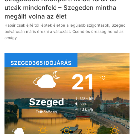
utcák mindenfelé – Szegeden mintha
megállt volna az élet
Habár csak éjféltől léptek életbe a legújabb szigorítások, Szeged
belvárosán máris érezni a változást. Csend és üresség honol az
amúgy…
SZEGED365 IDŐJÁRÁS
21
℃
Szeged
33º - 19º
68%
4.1 km/h
Felhősödés