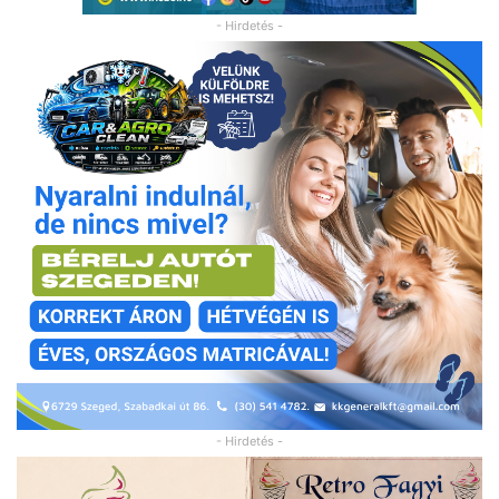
- Hirdetés -
- Hirdetés -