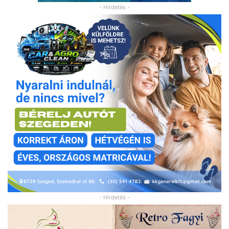
- Hirdetés -
- Hirdetés -