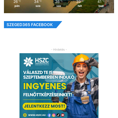
26
34
36
39
41
℃
℃
℃
℃
℃
pén
szo
vas
hét
ked
SZEGED365 FACEBOOK
- Hirdetés -