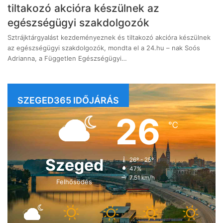
tiltakozó akcióra készülnek az
egészségügyi szakdolgozók
Sztrájktárgyalást kezdeményeznek és tiltakozó akcióra készülnek
az egészségügyi szakdolgozók, mondta el a 24.hu – nak Soós
Adrianna, a Független Egészségügyi…
SZEGED365 IDŐJÁRÁS
26
℃
Szeged
26º - 25º
47%
7.51 km/h
Felhősödés