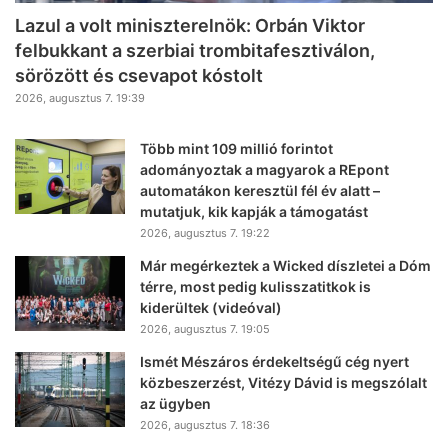
Lazul a volt miniszterelnök: Orbán Viktor
felbukkant a szerbiai trombitafesztiválon,
sörözött és csevapot kóstolt
2026, augusztus 7. 19:39
Több mint 109 millió forintot
adományoztak a magyarok a REpont
automatákon keresztül fél év alatt –
mutatjuk, kik kapják a támogatást
2026, augusztus 7. 19:22
Már megérkeztek a Wicked díszletei a Dóm
térre, most pedig kulisszatitkok is
kiderültek (videóval)
2026, augusztus 7. 19:05
Ismét Mészáros érdekeltségű cég nyert
közbeszerzést, Vitézy Dávid is megszólalt
az ügyben
2026, augusztus 7. 18:36