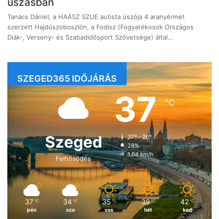
úszásban
Tanács Dániel, a HAÁSZ SZUE autista úszója 4 aranyérmet
szerzett Hajdúszoboszlón, a Fodisz (Fogyatékosok Országos
Diák-, Verseny- és Szabadidősport Szövetsége) által…
SZEGED365 IDŐJÁRÁS
37
℃
Szeged
37º - 26º
28%
1.64 km/h
Felhősödés
37
34
35
39
42
℃
℃
℃
℃
℃
pén
szo
vas
hét
ked