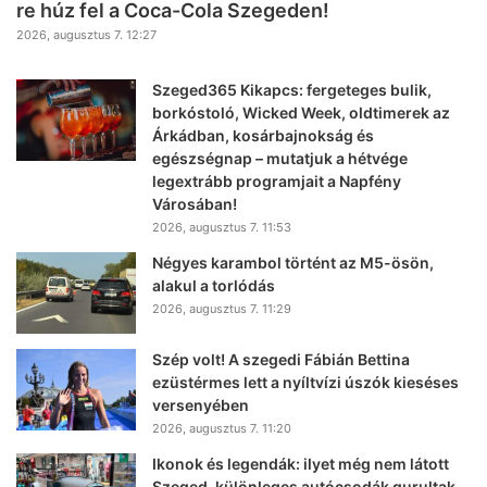
re húz fel a Coca-Cola Szegeden!
2026, augusztus 7. 12:27
Szeged365 Kikapcs: fergeteges bulik,
borkóstoló, Wicked Week, oldtimerek az
Árkádban, kosárbajnokság és
egészségnap – mutatjuk a hétvége
legextrább programjait a Napfény
Városában!
2026, augusztus 7. 11:53
Négyes karambol történt az M5-ösön,
alakul a torlódás
2026, augusztus 7. 11:29
Szép volt! A szegedi Fábián Bettina
ezüstérmes lett a nyíltvízi úszók kieséses
versenyében
2026, augusztus 7. 11:20
Ikonok és legendák: ilyet még nem látott
Szeged, különleges autócsodák gurultak