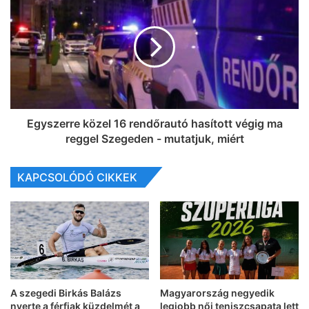
Egyszerre közel 16 rendőrautó hasított végig ma
reggel Szegeden - mutatjuk, miért
KAPCSOLÓDÓ CIKKEK
A szegedi Birkás Balázs
Magyarország negyedik
nyerte a férfiak küzdelmét a
legjobb női teniszcsapata lett