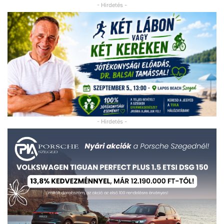
- Hirdetés -
- Hirdetés -