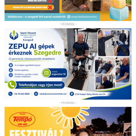
- Hirdetés -
- Hirdetés -