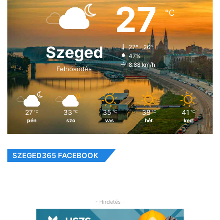
27
℃
Szeged
27º - 26º
47%
8.88 km/h
Felhősödés
27
33
35
38
41
℃
℃
℃
℃
℃
pén
szo
vas
hét
ked
SZEGED365 FACEBOOK
- Hirdetés -