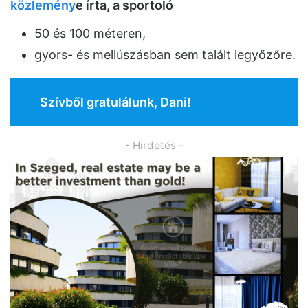
közlemény
e írta, a sportoló
50 és 100 méteren,
gyors- és mellúszásban sem talált legyőzőre.
Szívből gratulálunk, Dani!
- Hirdetés -