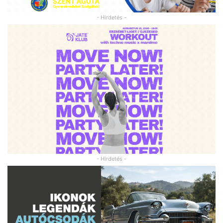
- Hirdetés -
- Hirdetés -