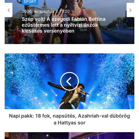
SPORT
2026, augusztus 6. 16:01
A szegedi Takács Benedek ezüstérmes
lett a Squash Egyetemi
Világbajnokságon (fotó)
Napi pakk: 18 fok, napsütés, Azahriah-val dübörög
a Hattyas sor