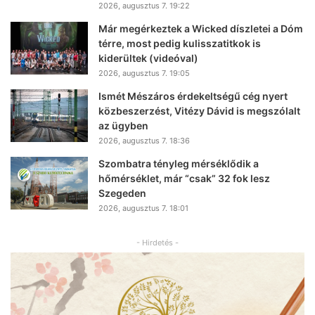
2026, augusztus 7. 19:22
Már megérkeztek a Wicked díszletei a Dóm
térre, most pedig kulisszatitkok is
kiderültek (videóval)
2026, augusztus 7. 19:05
Ismét Mészáros érdekeltségű cég nyert
közbeszerzést, Vitézy Dávid is megszólalt
az ügyben
2026, augusztus 7. 18:36
Szombatra tényleg mérséklődik a
hőmérséklet, már “csak” 32 fok lesz
Szegeden
2026, augusztus 7. 18:01
- Hirdetés -