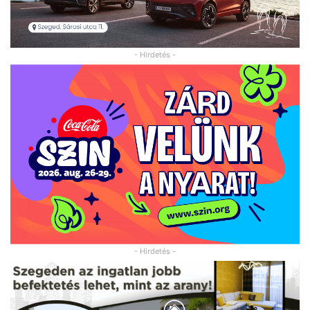
- Hirdetés -
- Hirdetés -