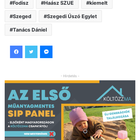
Fodisz
Haász SZUE
kiemelt
Szeged
Szegedi Úszó Egylet
Tanács Dániel
Facebook
Twitter
Messenger
- Hirdetés -