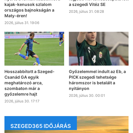
kajak-kenusok szlalom
a szegedi Vitéz SE
országos bajnokságán a
2026, július 31. 08:28
Maty-éren!
2026, július 31. 19:06
Hosszabbított a Szeged-
Győzelemmel indult az Eb, a
Csanád GA egyik
PICK szegedi tehetsége
meghatározó arca,
háromszor is betalált a
szombaton már a
nyitányon
győzelemre hajt
2026, július 30. 00:01
2026, július 30. 17:17
SZEGED365 IDŐJÁRÁS