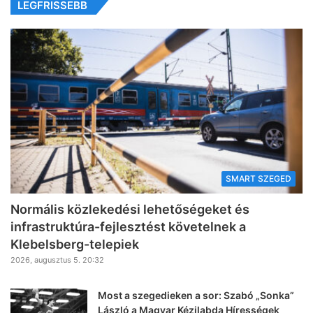
LEGFRISSEBB
SMART SZEGED
Normális közlekedési lehetőségeket és
infrastruktúra-fejlesztést követelnek a
Klebelsberg-telepiek
2026, augusztus 5. 20:32
Most a szegedieken a sor: Szabó „Sonka”
László a Magyar Kézilabda Hírességek