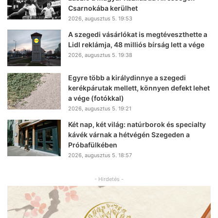
Csarnokába kerülhet
2026, augusztus 5. 19:53
A szegedi vásárlókat is megtéveszthette a
Lidl reklámja, 48 milliós bírság lett a vége
2026, augusztus 5. 19:38
Egyre több a királydinnye a szegedi
kerékpárutak mellett, könnyen defekt lehet
a vége (fotókkal)
2026, augusztus 5. 19:21
Két nap, két világ: natúrborok és specialty
kávék várnak a hétvégén Szegeden a
Próbafülkében
2026, augusztus 5. 18:57
- Hirdetés -