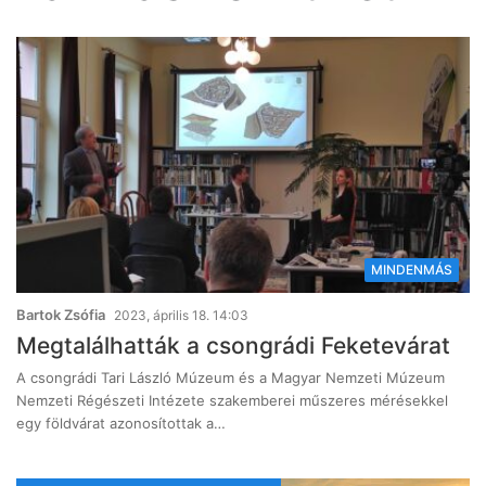
MINDENMÁS
Bartok Zsófia
2023, április 18. 14:03
Megtalálhatták a csongrádi Feketevárat
A csongrádi Tari László Múzeum és a Magyar Nemzeti Múzeum
Nemzeti Régészeti Intézete szakemberei műszeres mérésekkel
egy földvárat azonosítottak a…