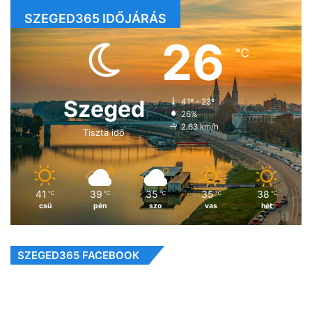
SZEGED365 IDŐJÁRÁS
26
℃
Szeged
41º - 23º
26%
2.63 km/h
Tiszta idő
41
39
35
35
38
℃
℃
℃
℃
℃
csü
pén
szo
vas
hét
SZEGED365 FACEBOOK