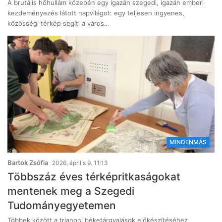
A brutális hőhullám közepén egy igazán szegedi, igazán emberi
kezdeményezés látott napvilágot: egy teljesen ingyenes,
közösségi térkép segíti a város…
MINDENMÁS
Bartok Zsófia
2026, április 9. 11:13
Többszáz éves térképritkaságokat
mentenek meg a Szegedi
Tudományegyetemen
Többek között a trianoni béketárgyalások előkészítéséhez