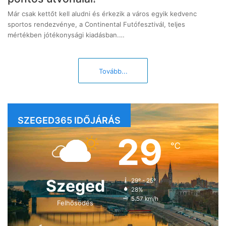
Már csak kettőt kell aludni és érkezik a város egyik kedvenc
sportos rendezvénye, a Continental Futófesztivál, teljes
mértékben jótékonysági kiadásban.…
Tovább...
SZEGED365 IDŐJÁRÁS
29
℃
Szeged
29º - 25º
28%
5.57 km/h
Felhősödés