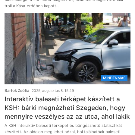
troll a Kása-erdőben kapott…
MINDENMÁS
Bartok Zsófia
2025, augusztus 8. 15:49
Interaktív baleseti térképet készített a
KSH: bárki megnézheti Szegeden, hogy
mennyire veszélyes az az utca, ahol lakik
A KSH interaktív baleseti térképet és böngészhető statisztikát
készített. Az oldalon meg lehet nézni, hol találhatóak baleseti