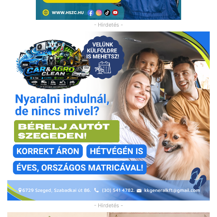
- Hirdetés -
- Hirdetés -