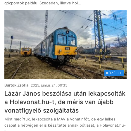
gócpontok például Szegeden, illetve hol…
KÖZÉLET
Bartok Zsófia
2025, június 24. 09:35
Lázár János beszólása után lekapcsolták
a Holavonat.hu-t, de máris van újabb
vonatfigyelő szolgáltatás
Mint megírtuk, lekapcsolta a MÁV a Vonatinfót, de egy lelkes
csapat a hétvégén el is készítette annak pótlását, a Holavonat.hu-