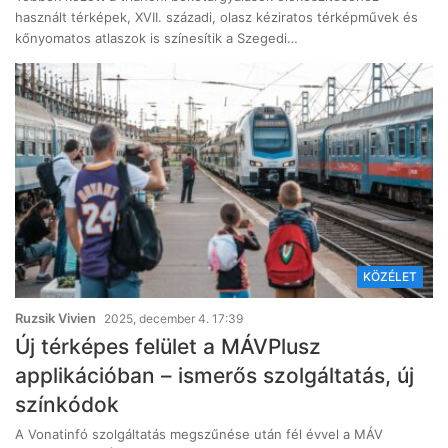
használt térképek, XVII. századi, olasz kéziratos térképművek és
kőnyomatos atlaszok is színesítik a Szegedi…
KÖZÉLET
Ruzsik Vivien
2025, december 4. 17:39
Új térképes felület a MÁVPlusz
applikációban – ismerős szolgáltatás, új
színkódok
A Vonatinfó szolgáltatás megszűnése után fél évvel a MÁV