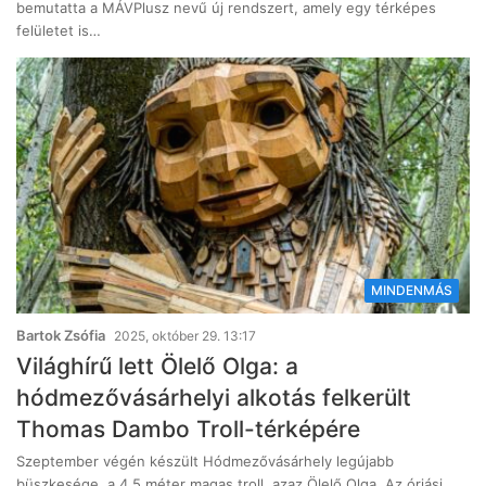
bemutatta a MÁVPlusz nevű új rendszert, amely egy térképes
felületet is…
MINDENMÁS
Bartok Zsófia
2025, október 29. 13:17
Világhírű lett Ölelő Olga: a
hódmezővásárhelyi alkotás felkerült
Thomas Dambo Troll-térképére
Szeptember végén készült Hódmezővásárhely legújabb
büszkesége, a 4,5 méter magas troll, azaz Ölelő Olga. Az óriási