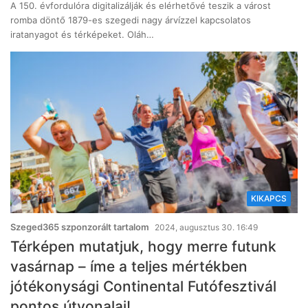
A 150. évfordulóra digitalizálják és elérhetővé teszik a várost
romba döntő 1879-es szegedi nagy árvízzel kapcsolatos
iratanyagot és térképeket. Oláh…
KIKAPCS
Szeged365 szponzorált tartalom
2024, augusztus 30. 16:49
Térképen mutatjuk, hogy merre futunk
vasárnap – íme a teljes mértékben
jótékonysági Continental Futófesztivál
pontos útvonalai!