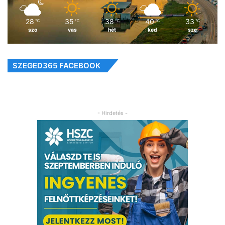
28
35
38
40
33
℃
℃
℃
℃
℃
szo
vas
hét
ked
sze
SZEGED365 FACEBOOK
- Hirdetés -