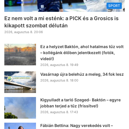
SPORT
Ez nem volt a mi esténk: a PICK és a Grosics is
kikapott szombat délután
2026, augusztus 8. 20:06
Ez a helyzet Baktón, ahol hatalmas tűz volt
– kollégánk élőben jelentkezett (fotók,
videó!)
2026, augusztus 8. 19:49
Vasárnap újra belehúz a meleg, 34 fok lesz
2026, augusztus 8. 18:00
Kigyulladt a tarló Szeged- Baktón – egyre
jobban terjed a tűz (frissítve!)
2026, augusztus 8. 17:43
Fábián Bettina: Nagy verekedés volt –