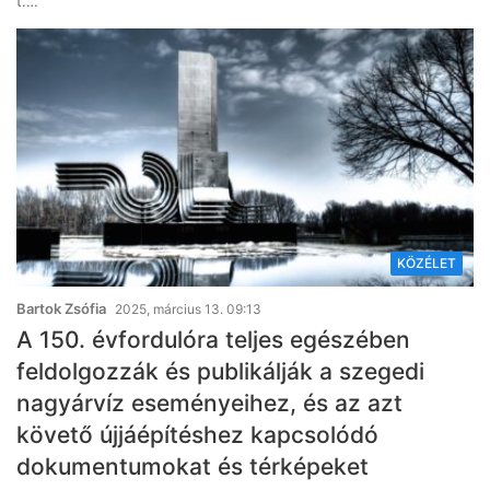
t.…
KÖZÉLET
Bartok Zsófia
2025, március 13. 09:13
A 150. évfordulóra teljes egészében
feldolgozzák és publikálják a szegedi
nagyárvíz eseményeihez, és az azt
követő újjáépítéshez kapcsolódó
dokumentumokat és térképeket