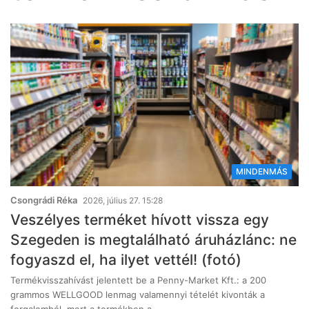
MINDENMÁS
Csongrádi Réka
2026, július 27. 15:28
Veszélyes terméket hívott vissza egy
Szegeden is megtalálható áruházlánc: ne
fogyaszd el, ha ilyet vettél! (fotó)
Termékvisszahívást jelentett be a Penny-Market Kft.: a 200
grammos WELLGOOD lenmag valamennyi tételét kivonták a