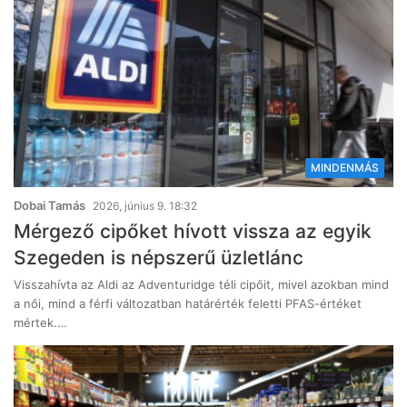
MINDENMÁS
Dobai Tamás
2026, június 9. 18:32
Mérgező cipőket hívott vissza az egyik
Szegeden is népszerű üzletlánc
Visszahívta az Aldi az Adventuridge téli cipőit, mivel azokban mind
a női, mind a férfi változatban határérték feletti PFAS-értéket
mértek.…