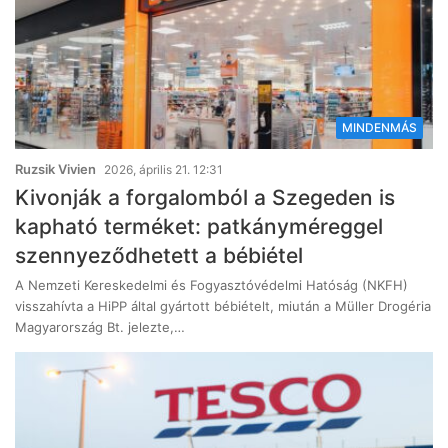
MINDENMÁS
Ruzsik Vivien
2026, április 21. 12:31
Kivonják a forgalomból a Szegeden is
kapható terméket: patkányméreggel
szennyeződhetett a bébiétel
A Nemzeti Kereskedelmi és Fogyasztóvédelmi Hatóság (NKFH)
visszahívta a HiPP által gyártott bébiételt, miután a Müller Drogéria
Magyarország Bt. jelezte,…