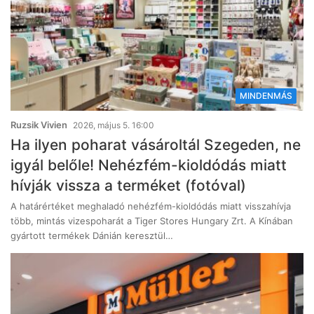
MINDENMÁS
Ruzsik Vivien
2026, május 5. 16:00
Ha ilyen poharat vásároltál Szegeden, ne
igyál belőle! Nehézfém-kioldódás miatt
hívják vissza a terméket (fotóval)
A határértéket meghaladó nehézfém-kioldódás miatt visszahívja
több, mintás vizespoharát a Tiger Stores Hungary Zrt. A Kínában
gyártott termékek Dánián keresztül…