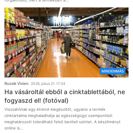
forgalomból, mert a termékben a…
MINDENMÁS
Ruzsik Vivien
2026, július 21. 17:24
Ha vásároltál ebből a cinktablettából, ne
fogyaszd el! (fotóval)
Visszahívtak egy étrend-kiegészítőt, ugyanis a termék
cinktartalma meghaladhatja az egészségügyi szempontból
meghatározott tolerálható felső beviteli szintet. A készítményt
online is…