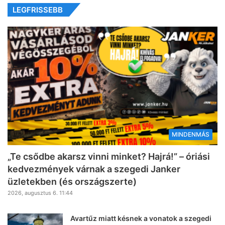
LEGFRISSEBB
MINDENMÁS
„Te csődbe akarsz vinni minket? Hajrá!” – óriási
kedvezmények várnak a szegedi Janker
üzletekben (és országszerte)
2026, augusztus 6. 11:44
Avartűz miatt késnek a vonatok a szegedi