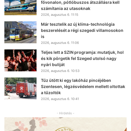
fővonalon, pótlóbuszos átszállásra kell
számítania az utasoknak
2026, augusztus 6. 11:15
Már tesztelik az új klíma-technológia
beszerelését a régi szegedi villamosokon
is
2026, augusztus 6. 11:06
Teljes lett a SZIN programja: mutatjuk, hol
és kik pörgetik fel Szeged utolsó nagy
nyári buliját
2026, augusztus 6. 10:53
Tűz ütött ki egy lakóház pincéjében
Szentesen, légzésvédelem mellett oltottak
a tűzoltók
2026, augusztus 6. 10:41
- Hirdetés -