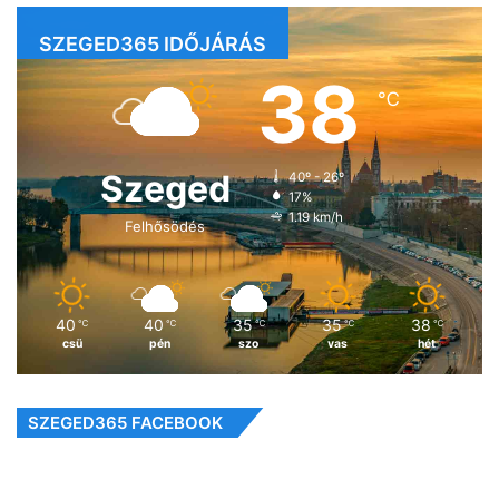
SZEGED365 IDŐJÁRÁS
38
℃
Szeged
40º - 26º
17%
1.19 km/h
Felhősödés
40
40
35
35
38
℃
℃
℃
℃
℃
csü
pén
szo
vas
hét
SZEGED365 FACEBOOK