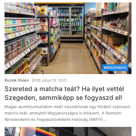
MINDENMÁS
Ruzsik Vivien
2026, július 13. 15:21
Szereted a matcha teát? Ha ilyet vettél
Szegeden, semmiképp se fogyaszd el!
Magas alumíniumtartalom miatt visszahívnak egy Kínából származó
matcha teát, amelyből Magyarországra is érkezett. A Nemzeti
Kereskedelmi és Fogyasztóvédelmi Hatóság (NKFH)…