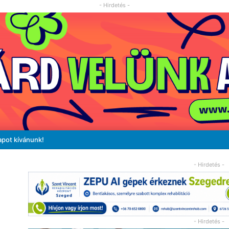
- Hirdetés -
apot kívánunk!
- Hirdetés -
- Hirdetés -