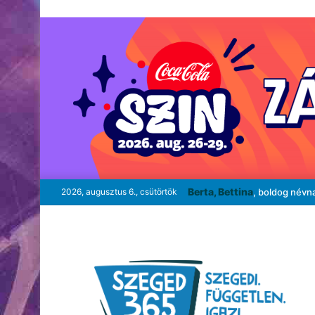
Berta, Bettina
2026, augusztus 6., csütörtök
, boldog névn