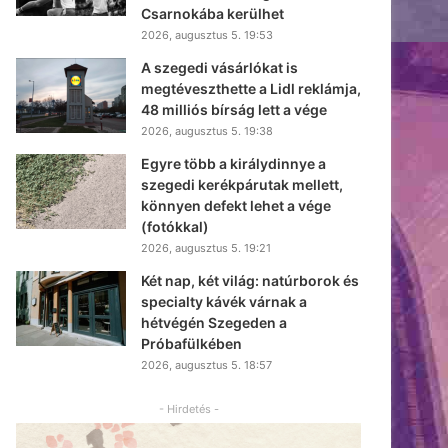
Csarnokába kerülhet
2026, augusztus 5. 19:53
A szegedi vásárlókat is
megtéveszthette a Lidl reklámja,
48 milliós bírság lett a vége
2026, augusztus 5. 19:38
Egyre több a királydinnye a
szegedi kerékpárutak mellett,
könnyen defekt lehet a vége
(fotókkal)
2026, augusztus 5. 19:21
Két nap, két világ: natúrborok és
specialty kávék várnak a
hétvégén Szegeden a
Próbafülkében
2026, augusztus 5. 18:57
- Hirdetés -