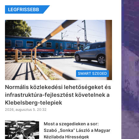
LEGFRISSEBB
SMART SZEGED
Normális közlekedési lehetőségeket és
infrastruktúra-fejlesztést követelnek a
Klebelsberg-telepiek
2026, augusztus 5. 20:32
Most a szegedieken a sor:
Szabó „Sonka” László a Magyar
Kézilabda Hírességek