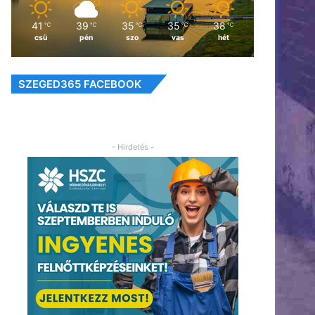
41
39
35
35
38
℃
℃
℃
℃
℃
csü
pén
szo
vas
hét
SZEGED365 FACEBOOK
- Hirdetés -