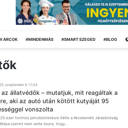
I ARCOK
#MINDENMÁS
#SMART SZEGED
#BLOG
tők
25, szeptember 6. 11:04
az állatvédők – mutatjuk, mit reagáltak a
ére, aki az autó után kötött kutyáját 95
sséggel vonszolta
425 ezer forintos pénzbüntetésre ítélte a Kecskeméti Járásbíróság
 állítása szerint nem vette észre, hogy…