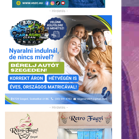
- Hirdetés -
- Hirdetés -