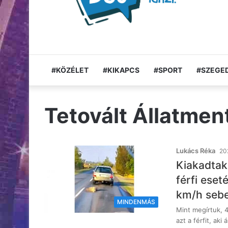
#KÖZÉLET
#KIKAPCS
#SPORT
#SZEGED
Tetovált Állatmen
Lukács Réka
20
Kiakadtak 
férfi eset
km/h sebe
MINDENMÁS
Mint megírtuk, 
azt a férfit, aki