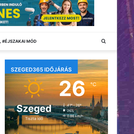
Keresés:
#ÉJSZAKAI MÓD
SZEGED365 IDŐJÁRÁS
26
℃
Szeged
41º - 26º
26%
0.86 km/h
Tiszta idő