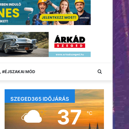
Keresés:
#ÉJSZAKAI MÓD
SZEGED365 IDŐJÁRÁS
37
℃