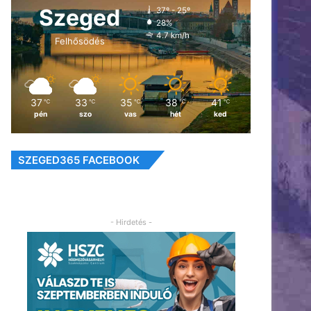
Szeged
37º - 25º
28%
4.7 km/h
Felhősödés
37
33
35
38
41
℃
℃
℃
℃
℃
pén
szo
vas
hét
ked
SZEGED365 FACEBOOK
- Hirdetés -