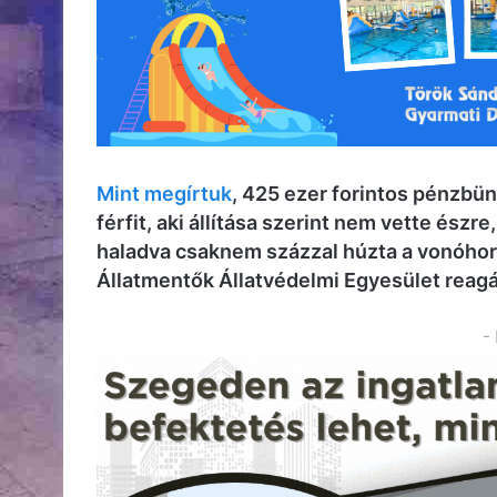
Mint megírtuk
, 425 ezer forintos pénzbün
férfit, aki állítása szerint nem vette észr
haladva csaknem százzal húzta a vonóhoro
Állatmentők Állatvédelmi Egyesület reagá
-