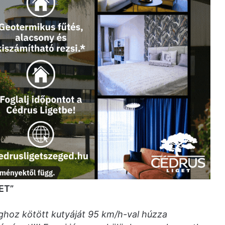
ET”
ghoz kötött kutyáját 95 km/h-val húzza