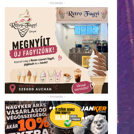
- Hirdetés -
- Hirdetés -