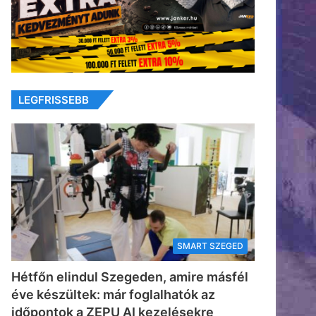
LEGFRISSEBB
SMART SZEGED
Hétfőn elindul Szegeden, amire másfél
éve készültek: már foglalhatók az
időpontok a ZEPU AI kezelésekre