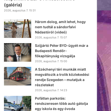
(galéria)
2026, augusztus 7. 15:31
Három dolog, amit lehet, hogy
nem tudtál a sándorfalvi
Nádastóról (videó)
2026, augusztus 7. 15:07
Szíjjártó Péter BYD-ügyét már a
Budapesti Rendőr-
főkapitányság vizsgálja
2026, augusztus 7. 15:00
A Széchenyi téri munkák miatt
megváltozik a trolik közlekedési
rendje Szegeden – mutatjuk a
részleteket
2026, augusztus 7. 14:23
Pofátlan parkolás:
rendszeresen több autó gátolja
egy iskola és egy óvoda