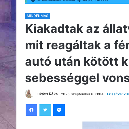
MINDENMÁS
Kiakadtak az álla
mit reagáltak a fér
autó után kötött 
sebességgel vons
Lukács Réka
2025, szeptember 6. 11:04
Frissítve: 2
Facebook
Twitter
Messenger