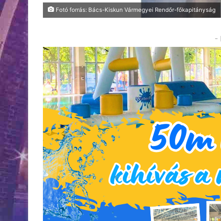
Fotó forrás: Bács-Kiskun Vármegyei Rendőr-főkapitányság
-