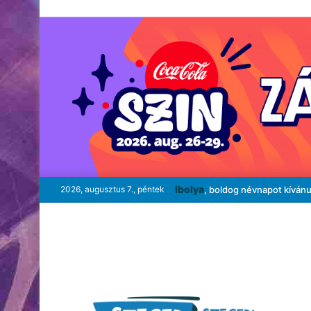
Ibolya
2026, augusztus 7., péntek
, boldog névnapot kíván