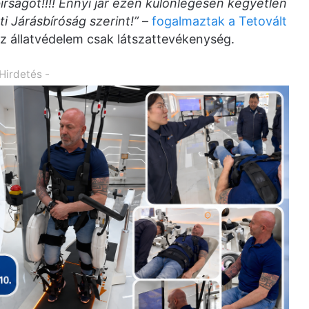
írságot!!!! Ennyi jár ezen különlegesen kegyetlen
 Járásbíróság szerint!”
–
fogalmaztak a Tetovált
 állatvédelem csak látszattevékenység.
 Hirdetés -