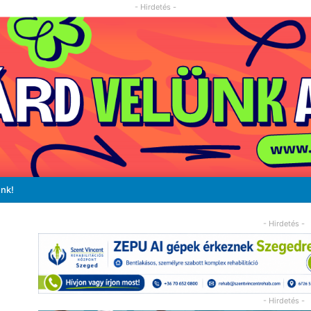
- Hirdetés -
unk!
- Hirdetés -
- Hirdetés -