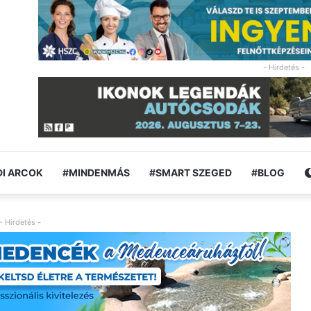
- Hirdetés -
I ARCOK
#MINDENMÁS
#SMART SZEGED
#BLOG
- Hirdetés -