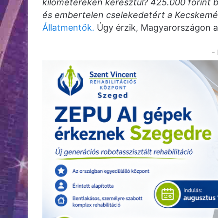
kilométereken keresztül? 425.000 forint b
és embertelen cselekedetért a Kecskeméti
Állatmentők.
Úgy érzik, Magyarországon az
-