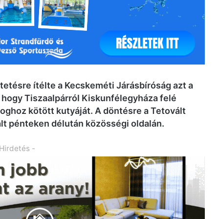
tetésre ítélte a Kecskeméti Járásbíróság azt a
e, hogy Tiszaalpárról Kiskunfélegyháza felé
ghoz kötött kutyáját. A döntésre a Tetovált
lt pénteken délután közösségi oldalán.
 Hirdetés -