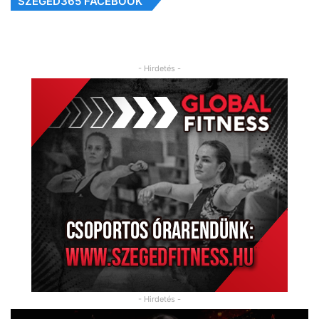
SZEGED365 FACEBOOK
- Hirdetés -
- Hirdetés -