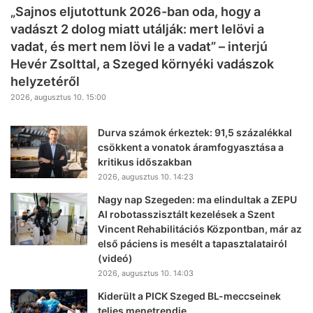
„Sajnos eljutottunk 2026-ban oda, hogy a
vadászt 2 dolog miatt utálják: mert lelövi a
vadat, és mert nem lövi le a vadat” – interjú
Hevér Zsolttal, a Szeged környéki vadászok
helyzetéről
2026, augusztus 10. 15:00
Durva számok érkeztek: 91,5 százalékkal
csökkent a vonatok áramfogyasztása a
kritikus időszakban
2026, augusztus 10. 14:23
Nagy nap Szegeden: ma elindultak a ZEPU
AI robotasszisztált kezelések a Szent
Vincent Rehabilitációs Központban, már az
első páciens is mesélt a tapasztalatairól
(videó)
2026, augusztus 10. 14:03
Kiderült a PICK Szeged BL-meccseinek
teljes menetrendje