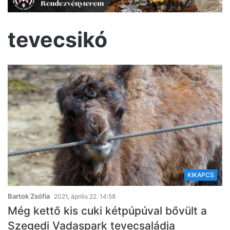
tevecsikó
KIKAPCS
Bartok Zsófia
2021, április 22. 14:58
Még kettő kis cuki kétpúpúval bővült a
Szegedi Vadaspark tevecsaládja