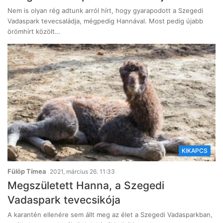
Nem is olyan rég adtunk arról hírt, hogy gyarapodott a Szegedi
Vadaspark tevecsaládja, mégpedig Hannával. Most pedig újabb
örömhírt közölt…
KIKAPCS
Fülöp Tímea
2021, március 26. 11:33
Megszületett Hanna, a Szegedi
Vadaspark tevecsikója
A karantén ellenére sem állt meg az élet a Szegedi Vadasparkban,