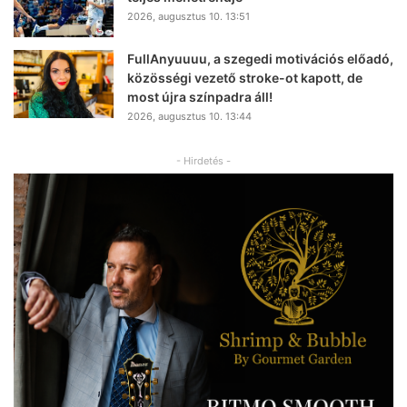
2026, augusztus 10. 13:51
FullAnyuuuu, a szegedi motivációs előadó,
közösségi vezető stroke-ot kapott, de
most újra színpadra áll!
2026, augusztus 10. 13:44
- Hirdetés -