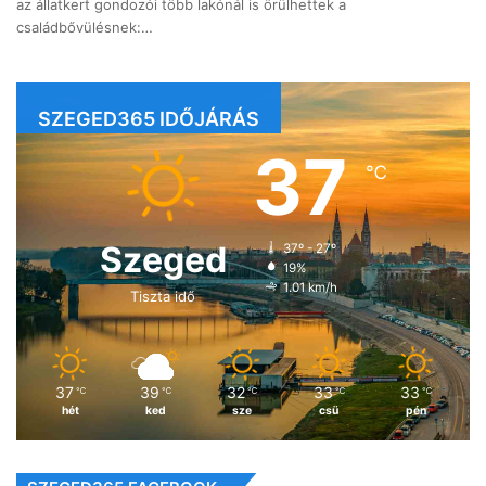
az állatkert gondozói több lakónál is örülhettek a
családbővülésnek:…
SZEGED365 IDŐJÁRÁS
37
℃
Szeged
37º - 27º
19%
1.01 km/h
Tiszta idő
37
39
32
33
33
℃
℃
℃
℃
℃
hét
ked
sze
csü
pén