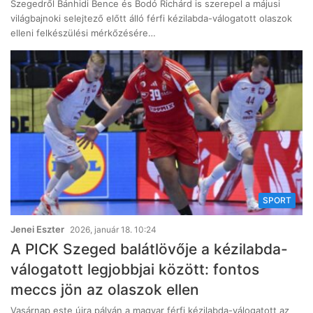
Szegedről Bánhidi Bence és Bodó Richárd is szerepel a májusi
világbajnoki selejtező előtt álló férfi kézilabda-válogatott olaszok
elleni felkészülési mérkőzésére…
SPORT
Jenei Eszter
2026, január 18. 10:24
A PICK Szeged balátlövője a kézilabda-
válogatott legjobbjai között: fontos
meccs jön az olaszok ellen
Vasárnap este újra pályán a magyar férfi kézilabda-válogatott az