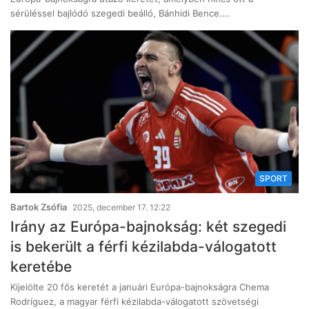
sérüléssel bajlódó szegedi beálló, Bánhidi Bence.…
SPORT
Bartok Zsófia
2025, december 17. 12:22
Irány az Európa-bajnokság: két szegedi
is bekerült a férfi kézilabda-válogatott
keretébe
Kijelölte 20 fős keretét a januári Európa-bajnokságra Chema
Rodríguez, a magyar férfi kézilabda-válogatott szövetségi