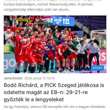
Európa-bajnokságon, ezúttal Olaszország ellen. A pénteki,
Lengyelország elleni siker után van okunk…
SPORT
Jenei Eszter
2026, január 17. 10:19
Bodó Richárd, a PICK Szeged játékosa is
odatette magát az EB-n: 29-21-re
győzték le a lengyeleket
Ha így folytatjuk, sikeres EB szereplés elé néz a magyar kézilabda-