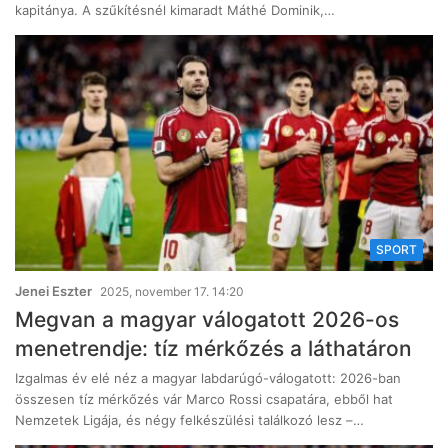
kapitánya. A szűkítésnél kimaradt Máthé Dominik,…
SPORT
Jenei Eszter
2025, november 17. 14:20
Megvan a magyar válogatott 2026-os
menetrendje: tíz mérkőzés a láthatáron
Izgalmas év elé néz a magyar labdarúgó-válogatott: 2026-ban
összesen tíz mérkőzés vár Marco Rossi csapatára, ebből hat
Nemzetek Ligája, és négy felkészülési találkozó lesz –…