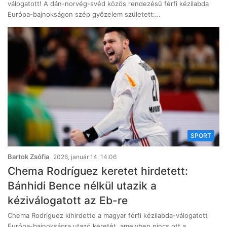
válogatott! A dán-norvég-svéd közös rendezésű férfi kézilabda
Európa-bajnokságon szép győzelem született:…
SPORT
Bartok Zsófia
2026, január 14. 14:06
Chema Rodríguez keretet hirdetett:
Bánhidi Bence nélkül utazik a
kéziválogatott az Eb-re
Chema Rodríguez kihirdette a magyar férfi kézilabda-válogatott
Európa-bajnokságra utazó keretét, amelyben nincs ott a