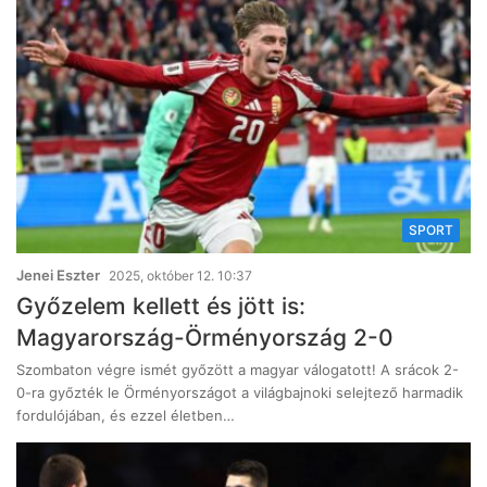
SPORT
Jenei Eszter
2025, október 12. 10:37
Győzelem kellett és jött is:
Magyarország-Örményország 2-0
Szombaton végre ismét győzött a magyar válogatott! A srácok 2-
0-ra győzték le Örményországot a világbajnoki selejtező harmadik
fordulójában, és ezzel életben…