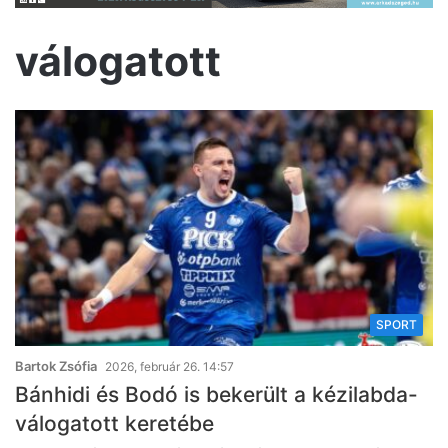
válogatott
SPORT
Bartok Zsófia
2026, február 26. 14:57
Bánhidi és Bodó is bekerült a kézilabda-
válogatott keretébe