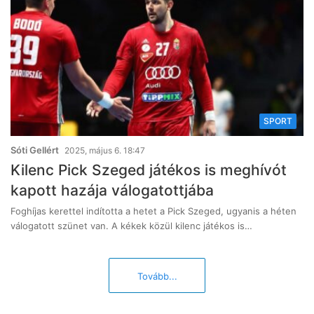
SPORT
Sóti Gellért
2025, május 6. 18:47
Kilenc Pick Szeged játékos is meghívót
kapott hazája válogatottjába
Foghíjas kerettel indította a hetet a Pick Szeged, ugyanis a héten
válogatott szünet van. A kékek közül kilenc játékos is…
Tovább...