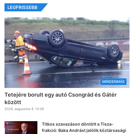
LEGFRISSEBB
MINDENMÁS
Tetejére borult egy autó Csongrád és Gátér
között
2026, augusztus 8. 13:39
Titkos szavazáson döntött a Tisza-
frakció: Baka Andrást jelölik köztársasági