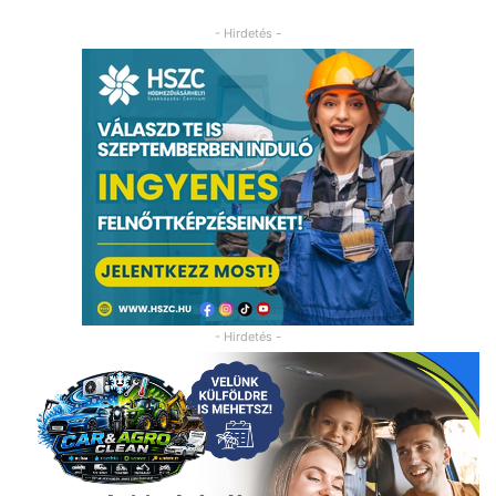
- Hirdetés -
- Hirdetés -