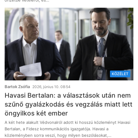
őrizetbe vételéről, és…
KÖZÉLET
Bartok Zsófia
2026, június 10. 08:54
Havasi Bertalan: a választások után nem
szűnő gyalázkodás és vegzálás miatt lett
öngyilkos két ember
A két hete alakult Védvonalról adott ki hosszú közleményt Havasi
Bertalan, a Fidesz kommunikációs igazgatója. Havasi a
közleményben sorra veszi, hogy milyen beszólásokat,…