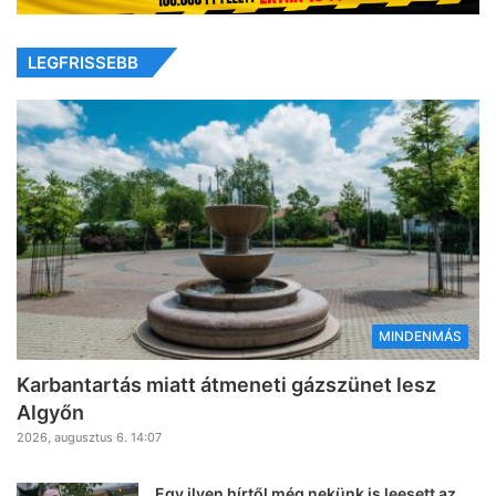
LEGFRISSEBB
MINDENMÁS
Karbantartás miatt átmeneti gázszünet lesz
Algyőn
2026, augusztus 6. 14:07
Egy ilyen hírtől még nekünk is leesett az