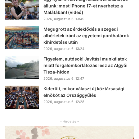
állunk: most iPhone 17-et nyerhetsz a
Malátában! (videó)
2026, augusztus 6. 13:49
Megugrott az érdeklődés a szegedi
albérletek iránt az egyetemi ponthatárok
kihirdetése után
2026, augusztus 6. 13:24
Figyelem, autósok! Javítási munkálatok
miatt forgalomkorlátozás lesz az Algyői
Tisza-hídon
2026, augusztus 6. 12:47
Kiderült, mikor választ új köztársasági
elnököt az Országgyűlés
2026, augusztus 6. 12:28
- Hirdetés -