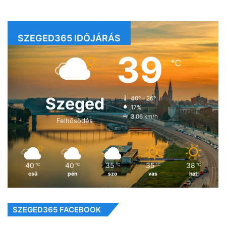
SZEGED365 IDŐJÁRÁS
39
℃
Szeged
40º - 26º
17%
3.06 km/h
Felhősödés
40
40
35
35
38
℃
℃
℃
℃
℃
csü
pén
szo
vas
hét
SZEGED365 FACEBOOK