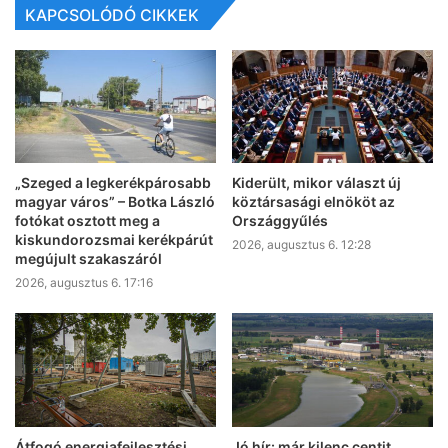
KAPCSOLÓDÓ CIKKEK
„Szeged a legkerékpárosabb
Kiderült, mikor választ új
magyar város” – Botka László
köztársasági elnököt az
fotókat osztott meg a
Országgyűlés
kiskundorozsmai kerékpárút
2026, augusztus 6. 12:28
megújult szakaszáról
2026, augusztus 6. 17:16
Átfogó energiafejlesztési
Jó hír: már kilenc centit