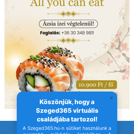
Köszönjük, hogy a
Szeged365 virtuális
családjába tartozol!
A Szeged365.hu-n sütiket használunk a
© Szeged365.hu I Minden jog fenntartva!