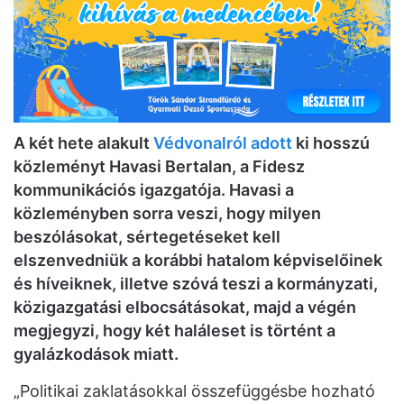
A két hete alakult
Védvonalról adott
ki hosszú
közleményt Havasi Bertalan, a Fidesz
kommunikációs igazgatója. Havasi a
közleményben sorra veszi, hogy milyen
beszólásokat, sértegetéseket kell
elszenvedniük a korábbi hatalom képviselőinek
és híveiknek, illetve szóvá teszi a kormányzati,
közigazgatási elbocsátásokat, majd a végén
megjegyzi, hogy két haláleset is történt a
gyalázkodások miatt.
„Politikai zaklatásokkal összefüggésbe hozható