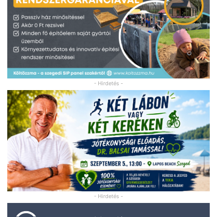
- Hirdetés -
- Hirdetés -