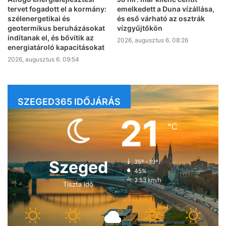
tervet fogadott el a kormány:
emelkedett a Duna vízállása,
szélenergetikai és
és eső várható az osztrák
geotermikus beruházásokat
vízgyűjtőkön
indítanak el, és bővítik az
2026, augusztus 6. 08:26
energiatároló kapacitásokat
2026, augusztus 6. 09:54
SZEGED365 IDŐJÁRÁS
21
℃
Szeged
35º - 19º
45%
3.53 km/h
Tiszta idő