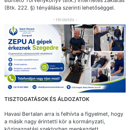
Büntető Törvénykönyv (Btk.) internetes zaklatás
(Btk. 222. §) tényállása szerinti lehetőséggel.
- Hirdetés -
TISZTOGATÁSOK ÉS ÁLDOZATOK
Havasi Bertalan arra is felhívta a figyelmet, hogy
a másik nagy érintetti kör a kormányzati,
közigazgatási szektorban megkezdett