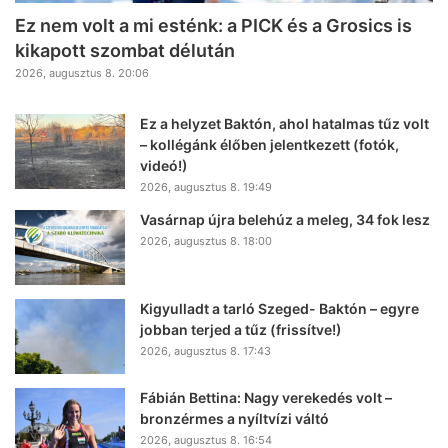
Ez nem volt a mi esténk: a PICK és a Grosics is
kikapott szombat délután
2026, augusztus 8. 20:06
Ez a helyzet Baktón, ahol hatalmas tűz volt
– kollégánk élőben jelentkezett (fotók,
videó!)
2026, augusztus 8. 19:49
Vasárnap újra belehúz a meleg, 34 fok lesz
2026, augusztus 8. 18:00
Kigyulladt a tarló Szeged- Baktón – egyre
jobban terjed a tűz (frissítve!)
2026, augusztus 8. 17:43
Fábián Bettina: Nagy verekedés volt –
bronzérmes a nyíltvízi váltó
2026, augusztus 8. 16:54