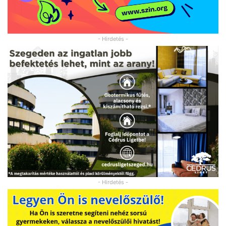
- Hirdetés -
- Hirdetés -