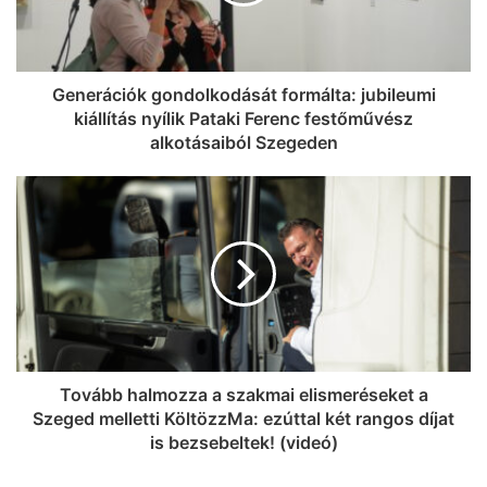
Generációk gondolkodását formálta: jubileumi
kiállítás nyílik Pataki Ferenc festőművész
alkotásaiból Szegeden
Tovább halmozza a szakmai elismeréseket a
Szeged melletti KöltözzMa: ezúttal két rangos díjat
is bezsebeltek! (videó)