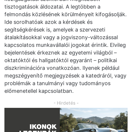
tisztogatások áldozatai. A legtöbben a
felmondás közlésének körülményeit kifogásolják.
Ide sorolhatóak azok a kérdések és
segítségkérések is, amelyek a szervezeti
átalakításokkal vagy a jogviszony-változással
kapcsolatos munkavállalói jogokat érintik. Elvileg
bejelentések érkeznek az egyetemi világból –
oktatóktól és hallgatóktól egyaránt – politikai
diszkriminációra vonatkozóan. Ilyenek például
megszégyenítő megjegyzések a katedráról, vagy
problémák a tanulmányi vagy tudományos
előmenetellel kapcsolatban.
- Hirdetés -