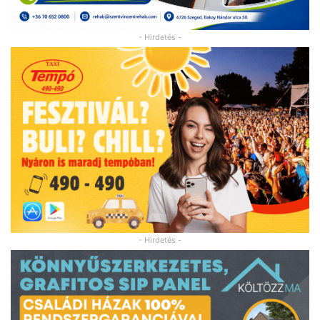
- Hirdetés -
- Hirdetés -