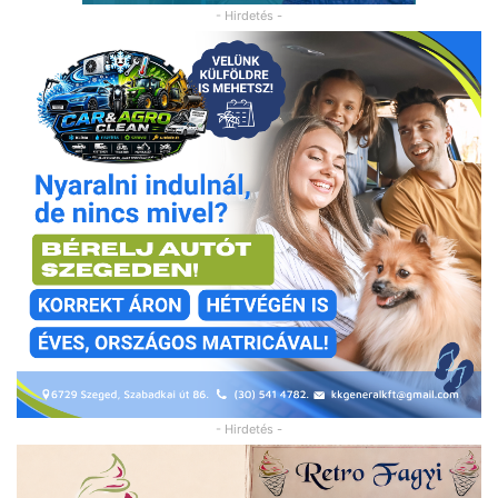
- Hirdetés -
- Hirdetés -