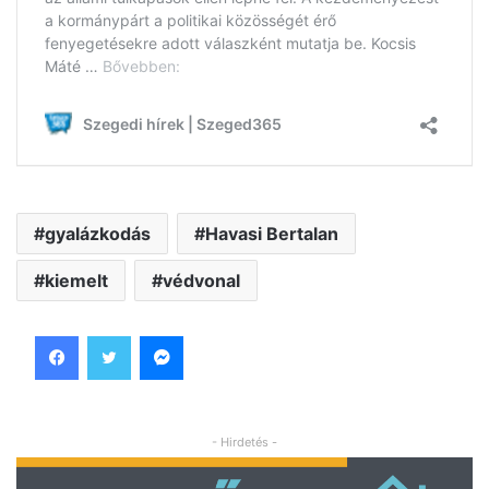
gyalázkodás
Havasi Bertalan
kiemelt
védvonal
Facebook
Twitter
Messenger
- Hirdetés -