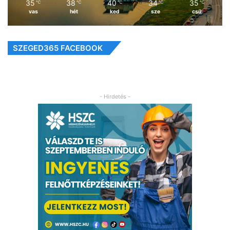
35
38
40
34
35
℃
℃
℃
℃
℃
vas
hét
ked
sze
csü
SZEGED365 FACEBOOK
- Hirdetés -