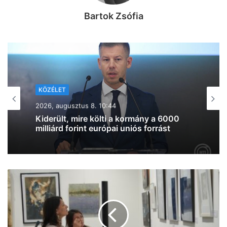
Bartok Zsófia
KÖZÉLET
KÖZÉLET
2026, augusztus 7. 18:36
2026, augusztus 7. 19:39
Ismét Mészáros érdekeltségű cég nyert
közbeszerzést, Vitézy Dávid is
megszólalt az ügyben
Lazul a volt miniszterelnök: Orbán
Viktor felbukkant a szerbiai
trombitafesztiválon, sörözött és
csevapot kóstolt