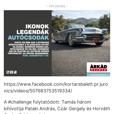
- Hirdetés -
https://www.facebook.com/kortarsbalett.pr.juro
nics/videos/507683753519334/
A #challenge folytatódott: Tamás három
kihívottja Pataki András, Czár Gergely és Horváth