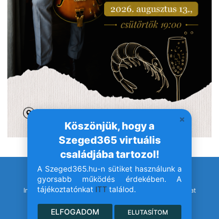
Köszönjük, hogy a
Szeged365 virtuális
családjába tartozol!
A Szeged365.hu-n sütiket használunk a
© Szeged365.hu I Minden jog fenntartva!
gyorsabb működés érdekében. A
tájékoztatónkat
ITT
találod.
Impresszum
Adatvédelem
Jogvédelem
Médiaajánlat
ELFOGADOM
ELUTASÍTOM
Facebook
YouTube
Instagram
TikTok