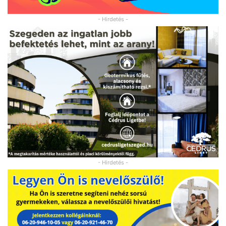
- Hirdetés -
- Hirdetés -