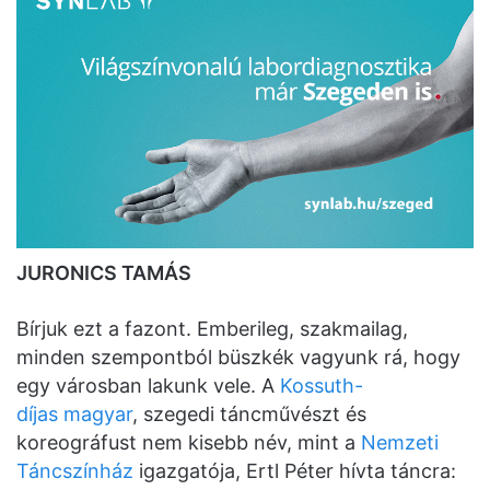
JURONICS TAMÁS
Bírjuk ezt a fazont. Emberileg, szakmailag,
minden szempontból büszkék vagyunk rá, hogy
egy városban lakunk vele. A
Kossuth-
díjas
magyar
, szegedi táncművészt és
koreográfust nem kisebb név, mint a
Nemzeti
Táncszínház
igazgatója, Ertl Péter hívta táncra: