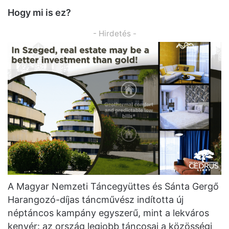
Hogy mi is ez?
- Hirdetés -
A Magyar Nemzeti Táncegyüttes és Sánta Gergő
Harangozó-díjas táncművész indította új
néptáncos kampány egyszerű, mint a lekváros
kenyér: az ország legjobb táncosai a közösségi