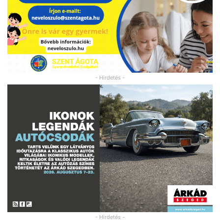
- Hirdetés -
- Hirdetés -