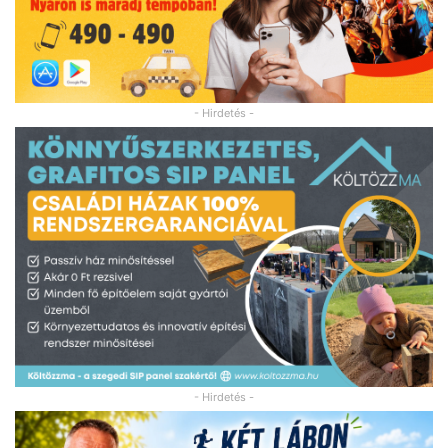
- Hirdetés -
- Hirdetés -