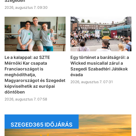
Szegeden
2026, augusztus 7. 09:30
Le a kalappal: az SZTE
Egy történet a barátságról: a
Mérnöki Kar csapata
Wicked musicallal zárul a
Franciaországot is
Szegedi Szabadtéri Játékok
meghódíthatja,
évada
Magyarországot és Szegedet
2026, augusztus 7. 07:31
képviselhetik az európai
döntőben
2026, augusztus 7. 07:58
SZEGED365 IDŐJÁRÁS