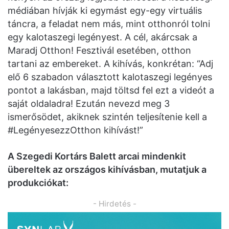
médiában hívják ki egymást egy-egy virtuális
táncra, a feladat nem más, mint otthonról tolni
egy kalotaszegi legényest. A cél, akárcsak a
Maradj Otthon! Fesztivál esetében, otthon
tartani az embereket. A kihívás, konkrétan: “Adj
elő 6 szabadon választott kalotaszegi legényes
pontot a lakásban, majd töltsd fel ezt a videót a
saját oldaladra! Ezután nevezd meg 3
ismerősödet, akiknek szintén teljesítenie kell a
#LegényesezzOtthon kihívást!”
A Szegedi Kortárs Balett arcai mindenkit
übereltek az országos kihívásban, mutatjuk a
produkciókat:
- Hirdetés -