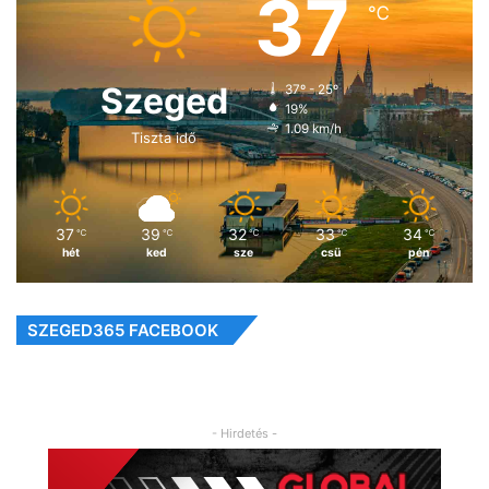
37
℃
Szeged
37º - 25º
19%
1.09 km/h
Tiszta idő
37
39
32
33
34
℃
℃
℃
℃
℃
hét
ked
sze
csü
pén
SZEGED365 FACEBOOK
- Hirdetés -