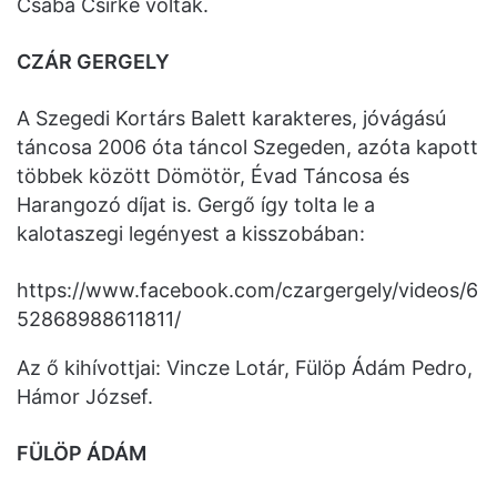
Csaba Csirke voltak.
CZÁR GERGELY
A Szegedi Kortárs Balett karakteres, jóvágású
táncosa 2006 óta táncol Szegeden, azóta kapott
többek között Dömötör, Évad Táncosa és
Harangozó díjat is. Gergő így tolta le a
kalotaszegi legényest a kisszobában:
https://www.facebook.com/czargergely/videos/6
52868988611811/
Az ő kihívottjai: Vincze Lotár, Fülöp Ádám Pedro,
Hámor József.
FÜLÖP ÁDÁM