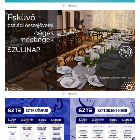
- Hirdetés -
- Hirdetés -