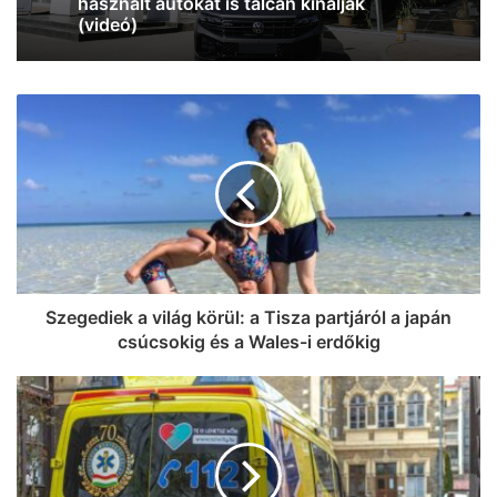
Mutatjuk, kik lépnek fel az idei SZIN-en
Szegeden! (galéria)
Zöldbe borult a Napfényfürdő
Aquapolis – fotózkodj a Wicked
molinókkal és nyerj belépőt a Szabadtéri
szezon legizgalmasabb előadására!
Szegediek a világ körül: a Tisza partjáról a japán
csúcsokig és a Wales-i erdőkig