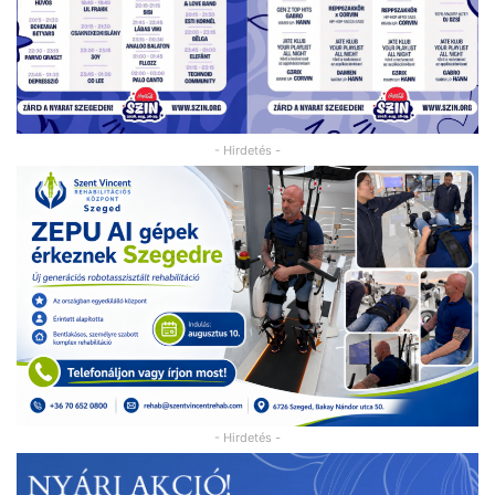
- Hirdetés -
- Hirdetés -