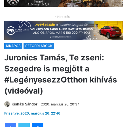
- Hirdetés -
KIKAPCS
SZEGEDI ARCOK
Juronics Tamás, Te zseni:
Szegedre is megjött a
#LegényesezzOtthon kihívás
(videóval)
Kisházi Sándor
2020, március 26. 20:34
Frissítve: 2020, március 26. 22:46
Facebook
Twitter
Messenger