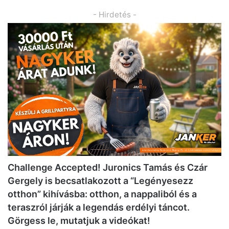
- Hirdetés -
Challenge Accepted! Juronics Tamás és Czár
Gergely is becsatlakozott a “Legényesezz
otthon” kihívásba: otthon, a nappaliból és a
teraszról járják a legendás erdélyi táncot.
Görgess le, mutatjuk a videókat!