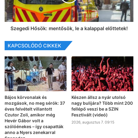
Szegedi Hősök: mentősök, le a kalappal előttetek!
KAPCSOLÓDÓ CIKKEK
Bájos körvonalak és
Készen állsz a nyár utolsó
mozgások, no meg sérók: 37
nagy bulijára? Több mint 200
éves felvételt villantott
fellépő veszi be a SZIN
Czutor Zoli, amikor még
Fesztivált (videó)
Hevér Gábor volt a
2026, augusztus 7. 09:15
szólóénekes – így csapatták
anno a Nyers zenekarral