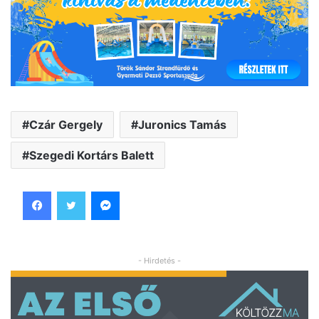
Czár Gergely
Juronics Tamás
Szegedi Kortárs Balett
Facebook
Twitter
Messenger
- Hirdetés -