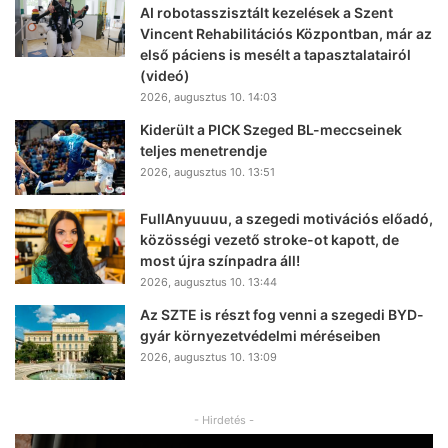
AI robotasszisztált kezelések a Szent
Vincent Rehabilitációs Központban, már az
első páciens is mesélt a tapasztalatairól
(videó)
2026, augusztus 10. 14:03
Kiderült a PICK Szeged BL-meccseinek
teljes menetrendje
2026, augusztus 10. 13:51
FullAnyuuuu, a szegedi motivációs előadó,
közösségi vezető stroke-ot kapott, de
most újra színpadra áll!
2026, augusztus 10. 13:44
Az SZTE is részt fog venni a szegedi BYD-
gyár környezetvédelmi méréseiben
2026, augusztus 10. 13:09
- Hirdetés -