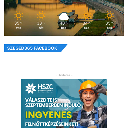
35
38
40
34
35
℃
℃
℃
℃
℃
vas
hét
ked
sze
csü
SZEGED365 FACEBOOK
- Hirdetés -