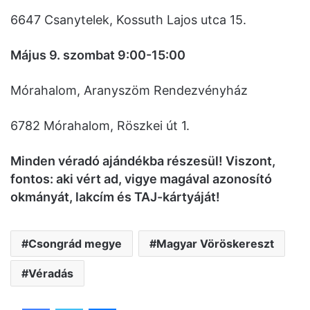
6647 Csanytelek, Kossuth Lajos utca 15.
Május 9. szombat 9:00-15:00
Mórahalom, Aranyszöm Rendezvényház
6782 Mórahalom, Röszkei út 1.
Minden véradó ajándékba részesül! Viszont,
fontos: aki vért ad, vigye magával azonosító
okmányát, lakcím és TAJ-kártyáját!
Csongrád megye
Magyar Vöröskereszt
Véradás
Facebook
Twitter
Messenger