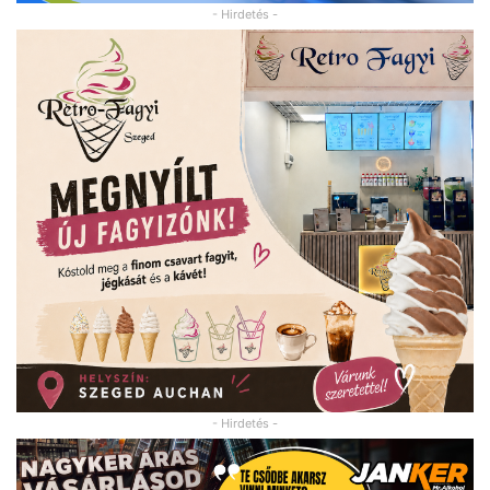
- Hirdetés -
- Hirdetés -