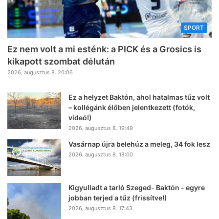
SPORT
Ez nem volt a mi esténk: a PICK és a Grosics is
kikapott szombat délután
2026, augusztus 8. 20:06
Ez a helyzet Baktón, ahol hatalmas tűz volt
– kollégánk élőben jelentkezett (fotók,
videó!)
2026, augusztus 8. 19:49
Vasárnap újra belehúz a meleg, 34 fok lesz
2026, augusztus 8. 18:00
Kigyulladt a tarló Szeged- Baktón – egyre
jobban terjed a tűz (frissítve!)
2026, augusztus 8. 17:43