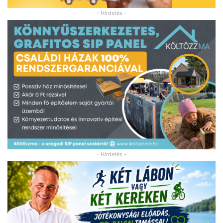
- Hirdetés -
- Hirdetés -