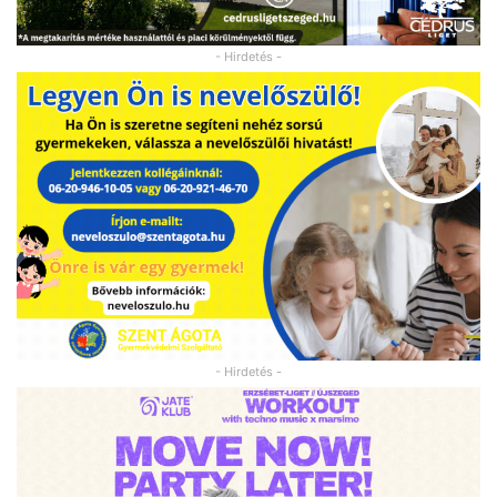
- Hirdetés -
- Hirdetés -