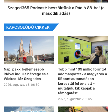
Szeged365 Podcast: beszöktünk a Rádió 88-ba! (a
második adás)
KAPCSOLÓDÓ CIKKEK
Napi pakk: kellemesebb
Több mint 109 millió forintot
idővel indul a hétvége és a
adományoztak a magyarok a
Wicked-láz Szegeden
REpont automatákon
keresztül fél év alatt –
2026, augusztus 8. 06:30
mutatjuk, kik kapják a
támogatást
2026, augusztus 7. 19:22