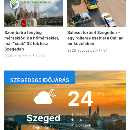
Szombatra tényleg
Baleset történt Szegeden –
mérséklődik a hőmérséklet,
egy rolleres esett el a Csillag
már “csak” 32 fok lesz
tér közelében
Szegeden
2026, augusztus 7. 17:54
2026, augusztus 7. 18:01
SZEGED365 IDŐJÁRÁS
24
℃
Szeged
35º - 19º
35%
3.67 km/h
Felhősödés