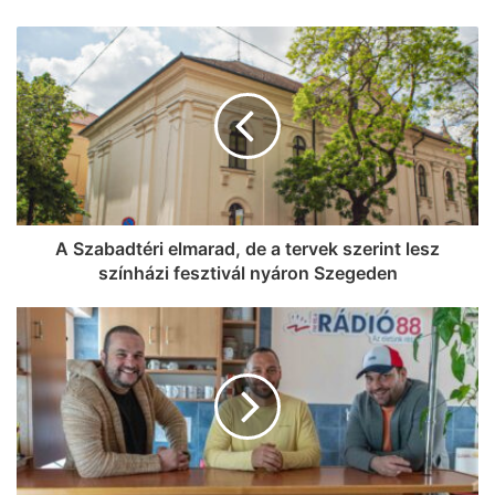
Mezőhegyes vonatok újraindításáért
Kigyulladt a tarló Szeged- Baktón –
egyre jobban terjed a tűz (frissítve!)
A Szabadtéri elmarad, de a tervek szerint lesz
színházi fesztivál nyáron Szegeden