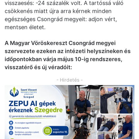
visszaesés: -24 százalék volt. A tartóssá váló
csökkenés miatt újra arra kérnek minden
egészséges Csongrád megyeit: adjon vért,
mentsen életet.
A Magyar Vöröskereszt Csongrád megyei
szervezete ezeken az intézeti helyszíneken és
időpontokban várja május 10-ig rendszeres,
visszatérő és új véradóit:
- Hirdetés -