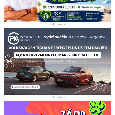
- Hirdetés -
- Hirdetés -