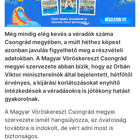
Még mindig elég kevés a véradók száma
Csongrád megyében, a múlt héthez képest
azonban javulás figyelhető meg a részvételi
adatokban. A Magyar Vöröskereszt Csongrád
megyei szervezete abban bízik, hogy az Orbán
Viktor miniszterelnök által bejelentett, hétfőtől
érvényes, a kijárási korlátozásokat enyhítő
intézkedések a véradásokra is jótékony hatást
gyakorolnak.
A Magyar Vöröskereszt Csongrád megyei
szervezete ismét hangsúlyozza, az óvatosság
továbbra is indokolt, de vért adni most is
biztonságos.