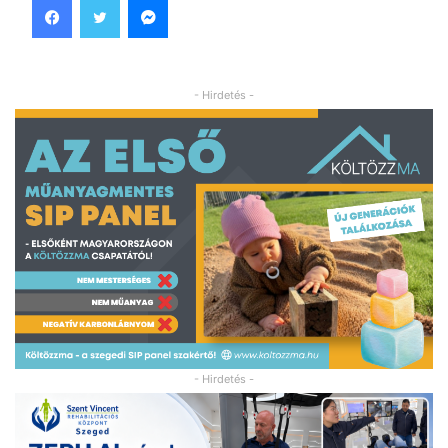
- Hirdetés -
- Hirdetés -