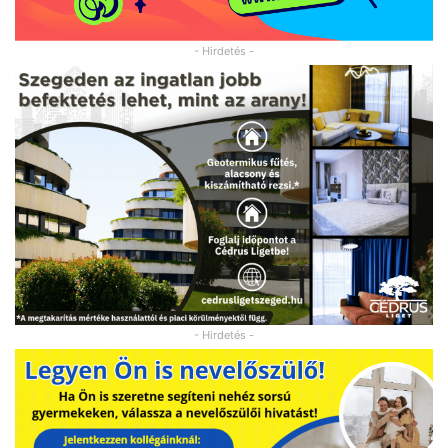
- Hirdetés -
- Hirdetés -