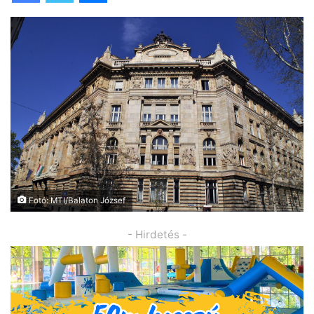
Fotó: MTI/Balaton József
- Hirdetés -