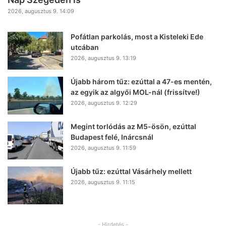
2026, augusztus 9. 14:09
Pofátlan parkolás, most a Kisteleki Ede
utcában
2026, augusztus 9. 13:19
Újabb három tűz: ezúttal a 47-es mentén,
az egyik az algyői MOL-nál (frissítve!)
2026, augusztus 9. 12:29
Megint torlódás az M5-ösön, ezúttal
Budapest felé, Inárcsnál
2026, augusztus 9. 11:59
Újabb tűz: ezúttal Vásárhely mellett
2026, augusztus 9. 11:15
- Hirdetés -