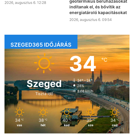
geotermikus beruházásokat
2026, augusztus 6. 12:28
indítanak el, és bővítik az
energiatároló kapacitásokat
2026, augusztus 6. 09:54
SZEGED365 IDŐJÁRÁS
34
℃
Szeged
34º - 24º
28%
3.68 km/h
Tiszta idő
34
38
40
35
34
℃
℃
℃
℃
℃
vas
hét
ked
sze
csü