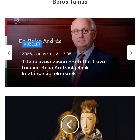
Boros Tamás
KÖZÉLET
2026, augusztus 8. 10:44
Kiderült, mire költi a kormány a 6000
milliárd forint európai uniós forrást