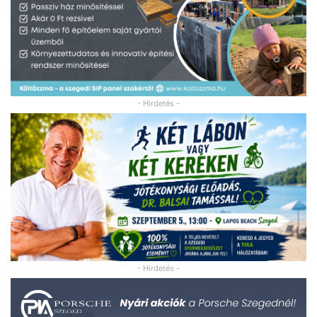
- Hirdetés -
- Hirdetés -