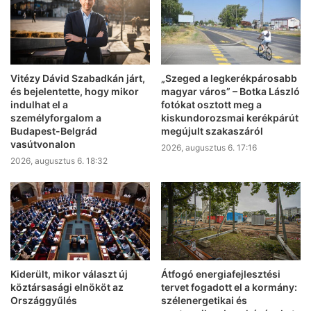
Vitézy Dávid Szabadkán járt,
„Szeged a legkerékpárosabb
és bejelentette, hogy mikor
magyar város” – Botka László
indulhat el a
fotókat osztott meg a
személyforgalom a
kiskundorozsmai kerékpárút
Budapest-Belgrád
megújult szakaszáról
vasútvonalon
2026, augusztus 6. 17:16
2026, augusztus 6. 18:32
Kiderült, mikor választ új
Átfogó energiafejlesztési
köztársasági elnököt az
tervet fogadott el a kormány:
Országgyűlés
szélenergetikai és