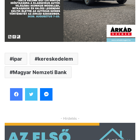
ipar
kereskedelem
Magyar Nemzeti Bank
Facebook
Twitter
Messenger
- Hirdetés -