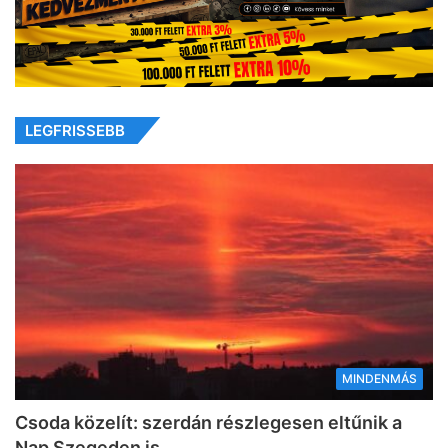
LEGFRISSEBB
MINDENMÁS
Csoda közelít: szerdán részlegesen eltűnik a
Nap Szegeden is