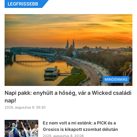
LEGFRISSEBB
MINDENMÁS
Napi pakk: enyhült a hőség, vár a Wicked családi
nap!
2026, augusztus 9. 06:30
Ez nem volt a mi esténk: a PICK és a
Grosics is kikapott szombat délután
2026, augusztus 8. 20:06