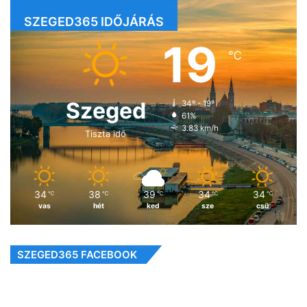
SZEGED365 IDŐJÁRÁS
19
℃
Szeged
34º - 19º
61%
3.83 km/h
Tiszta idő
34
38
39
34
34
℃
℃
℃
℃
℃
vas
hét
ked
sze
csü
SZEGED365 FACEBOOK