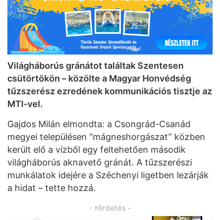
Világháborús gránátot találtak Szentesen
csütörtökön – közölte a Magyar Honvédség
tűzszerész ezredének kommunikációs tisztje az
MTI-vel.
Gajdos Milán elmondta: a Csongrád-Csanád
megyei településen “mágneshorgászat” közben
került elő a vízből egy feltehetően második
világháborús aknavető gránát. A tűzszerészi
munkálatok idejére a Széchenyi ligetben lezárják
a hidat – tette hozzá.
- Hirdetés -