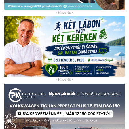
- Hirdetés -
- Hirdetés -