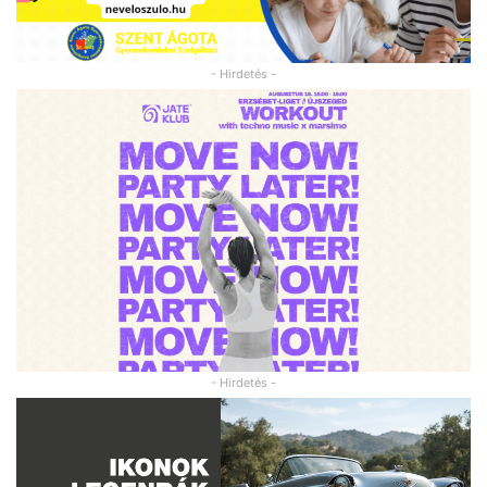
- Hirdetés -
- Hirdetés -