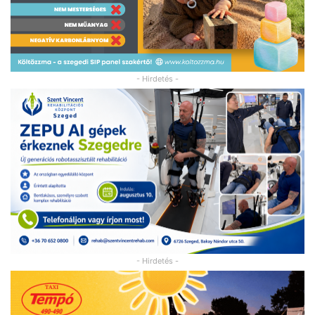
- Hirdetés -
- Hirdetés -