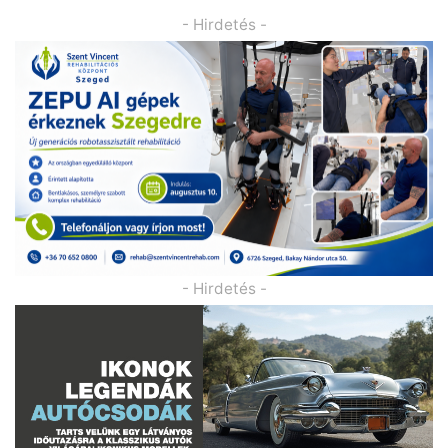
- Hirdetés -
- Hirdetés -