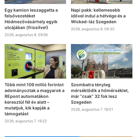
Egy kamion leszaggatta a
Napi pakk: kellemesebb
felsővezetéket
idővel indul a hétvége és a
Hódmezővásárhely egyik
Wicked-láz Szegeden
utcájában (frissítve!)
2026, augusztus 8. 06:30
2026, augusztus 8. 09:56
Több mint 109 millió forintot
Szombatra tényleg
adományoztak a magyarok a
mérséklődik a hőmérséklet,
REpont automatákon
már “csak” 32 fok lesz
keresztül fél év alatt –
Szegeden
mutatjuk, kik kapják a
2026, augusztus 7. 18:01
támogatást
2026, augusztus 7. 19:22