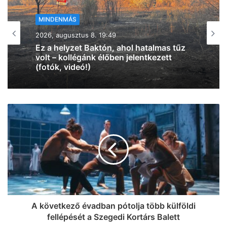
MINDENMÁS
2026, augusztus 8. 18:00
Vasárnap újra belehúz a meleg, 34 fok
lesz
A következő évadban pótolja több külföldi
fellépését a Szegedi Kortárs Balett