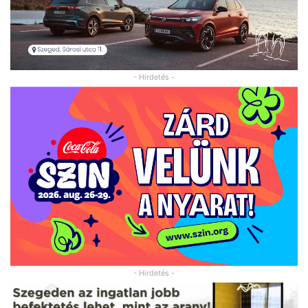
- Hirdetés -
- Hirdetés -