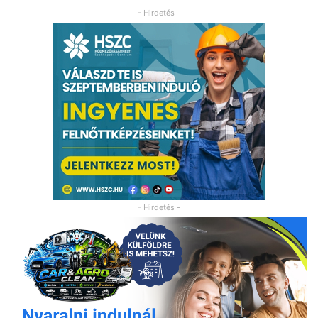
- Hirdetés -
- Hirdetés -