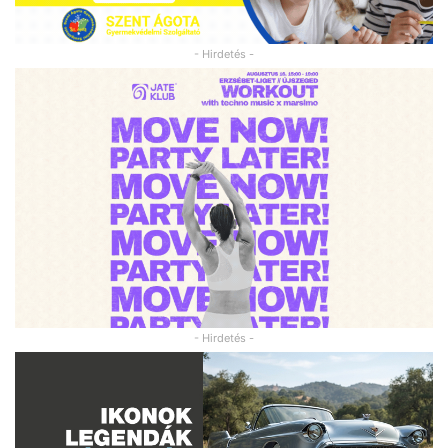
- Hirdetés -
- Hirdetés -