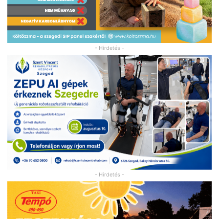
- Hirdetés -
- Hirdetés -