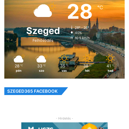
28
℃
Szeged
28º - 26º
40%
10.5 km/h
Felhősödés
28
33
35
38
41
℃
℃
℃
℃
℃
pén
szo
vas
hét
ked
SZEGED365 FACEBOOK
- Hirdetés -