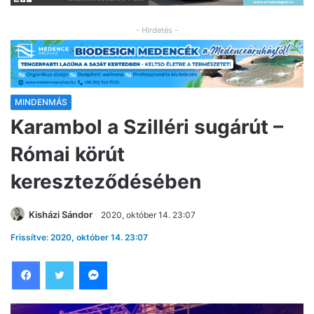
- Hirdetés -
MINDENMÁS
Karambol a Szilléri sugárút –
Római körút
kereszteződésében
Kisházi Sándor
2020, október 14. 23:07
Frissítve: 2020, október 14. 23:07
Facebook
Twitter
Messenger