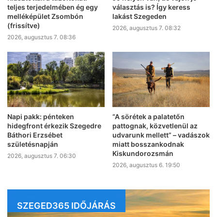
teljes terjedelmében ég egy
választás is? Így keress
melléképület Zsombón
lakást Szegeden
(frissítve)
2026, augusztus 7. 08:32
2026, augusztus 7. 08:36
Napi pakk: pénteken
“A sörétek a palatetőn
hidegfront érkezik Szegedre
pattognak, közvetlenül az
Báthori Erzsébet
udvarunk mellett” – vadászok
születésnapján
miatt bosszankodnak
Kiskundorozsmán
2026, augusztus 7. 06:30
2026, augusztus 6. 19:50
SZEGED365 IDŐJÁRÁS