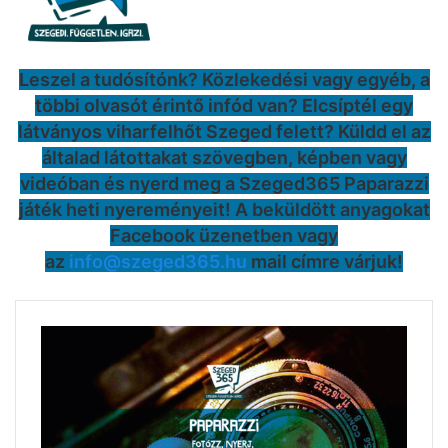
Leszel a tudósítónk? Közlekedési vagy egyéb, a
többi olvasót érintő infód van? Elcsíptél egy
látványos viharfelhőt Szeged felett? Küldd el az
általad látottakat szövegben, képben vagy
videóban és nyerd meg a Szeged365 Paparazzi
játék heti nyereményeit! A beküldött anyagokat
Facebook üzenetben vagy
az
info@szeged365.hu
mail címre várjuk!