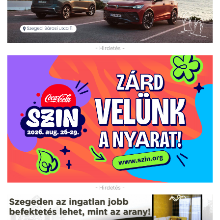
- Hirdetés -
- Hirdetés -