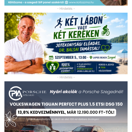
- Hirdetés -
- Hirdetés -