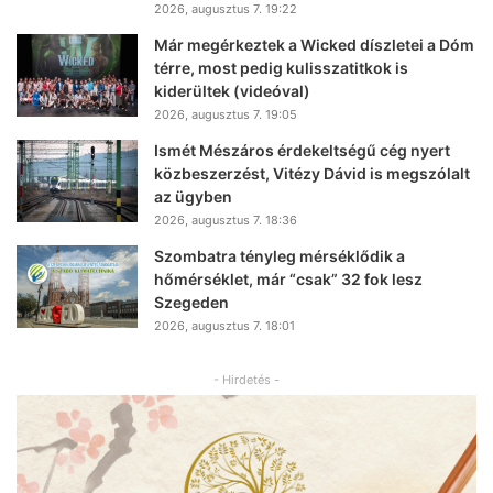
2026, augusztus 7. 19:22
Már megérkeztek a Wicked díszletei a Dóm
térre, most pedig kulisszatitkok is
kiderültek (videóval)
2026, augusztus 7. 19:05
Ismét Mészáros érdekeltségű cég nyert
közbeszerzést, Vitézy Dávid is megszólalt
az ügyben
2026, augusztus 7. 18:36
Szombatra tényleg mérséklődik a
hőmérséklet, már “csak” 32 fok lesz
Szegeden
2026, augusztus 7. 18:01
- Hirdetés -