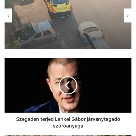
MINDENMÁS
2026, augusztus 7. 17:26
Folytatódik az éjszakai permetezés
Szegeden – mutatjuk, mire kell figyelni
Szegeden terjed Lenkei Gábor járványtagadó
szóróanyaga