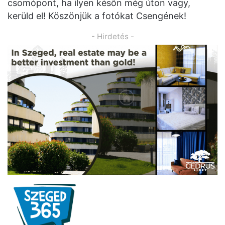
csomópont, ha ilyen későn még úton vagy,
kerüld el! Köszönjük a fotókat Csengének!
- Hirdetés -