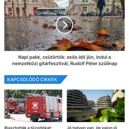
Napi pakk, csütörtök: esős idő jön, indul a
nemzetközi gitárfesztivál, Rudolf Péter szülinap
KAPCSOLÓDÓ CIKKEK
Riasztották a tűzoltókat:
Jó helyen van, de vajon jó