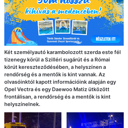
Két személyautó karambolozott szerda este fél
tizenegy körül a Szilléri sugárút és a Római
körút kereszteződésében, a helyszínen a
rendőrség és a mentők is kint vannak. Az
olvasóinktól kapott információink alapján egy
Opel Vectra és egy Daewoo Matiz ütközött
frontálisan, a rendőrség és a mentők is kint
helyszínelnek.