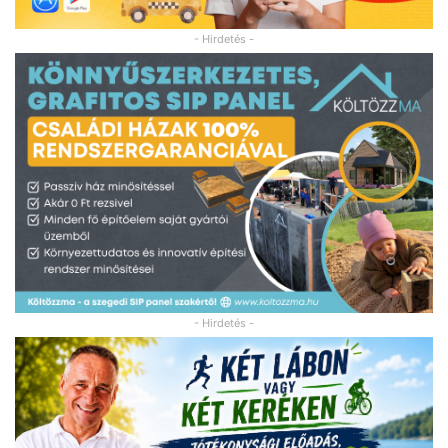
- Hirdetés -
- Hirdetés -