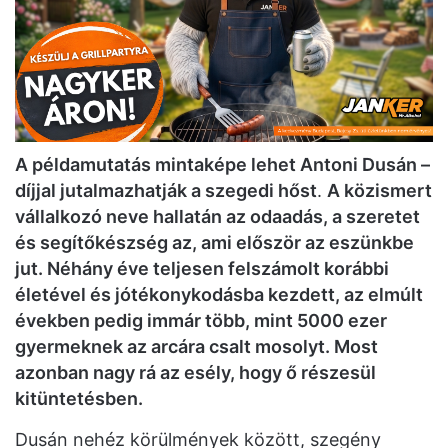
A példamutatás mintaképe lehet Antoni Dusán –
díjjal jutalmazhatják a szegedi hőst
.
A közismert
vállalkozó neve hallatán az odaadás, a szeretet
és segítőkészség az, ami először az eszünkbe
jut. Néhány éve teljesen felszámolt korábbi
életével és jótékonykodásba kezdett, az elmúlt
években pedig immár több, mint 5000 ezer
gyermeknek az arcára csalt mosolyt. Most
azonban nagy rá az esély, hogy ő részesül
kitüntetésben.
Dusán nehéz körülmények között, szegény