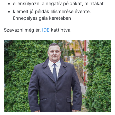
ellensúlyozni a negatív példákat, mintákat
kiemelt jó példák elismerése évente,
ünnepélyes gála keretében
Szavazni még ér,
IDE
kattintva.