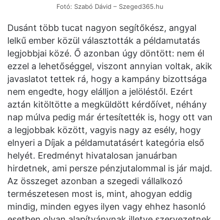
Fotó: Szabó Dávid – Szeged365.hu
Dusánt több tucat nagyon segítőkész, angyal
lelkű ember közül választották a példamutatás
legjobbjai közé. Ő azonban úgy döntött: nem él
ezzel a lehetőséggel, viszont annyian voltak, akik
javaslatot tettek rá, hogy a kampány bizottsága
nem engedte, hogy elálljon a jelöléstől. Ezért
aztán kitöltötte a megküldött kérdőívet, néhány
nap múlva pedig már értesítették is, hogy ott van
a legjobbak között, vagyis nagy az esély, hogy
elnyeri a Díjak a példamutatásért kategória első
helyét. Eredményt hivatalosan januárban
hirdetnek, ami persze pénzjutalommal is jár majd.
Az összeget azonban a szegedi vállalkozó
természetesen most is, mint, ahogyan eddig
mindig, minden egyes ilyen vagy ehhez hasonló
esetben olyan alapítványnak illetve szervezetnek