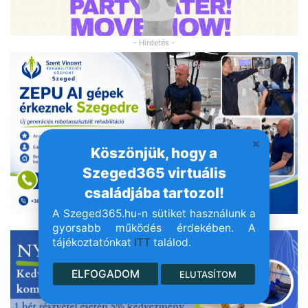
- Hirdetés -
Köszönjük, hogy a
Szeged365 virtuális
családjába tartozol!
A Szeged365.hu-n sütiket használunk a
- Hirdetés -
gyorsabb működés érdekében. A
tájékoztatónkat
ITT
találod.
ELFOGADOM
ELUTASÍTOM