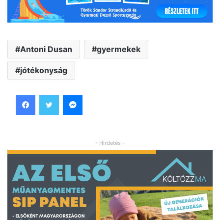
Antoni Dusan
gyermekek
jótékonyság
Facebook
Twitter
Messenger
- Hirdetés -