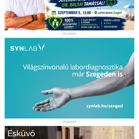
- Hirdetés -
- Hirdetés -