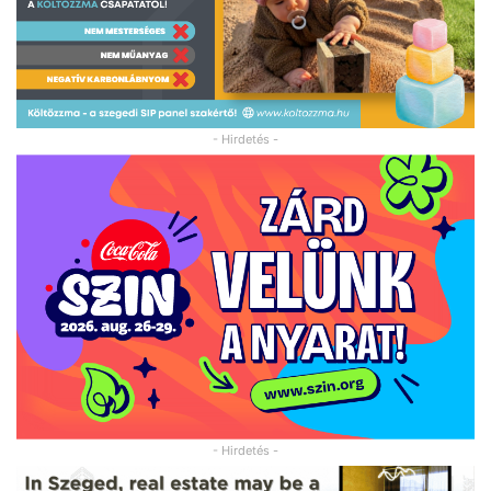
- Hirdetés -
- Hirdetés -