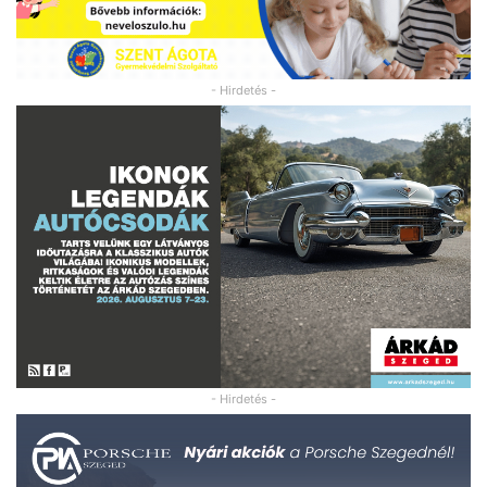
- Hirdetés -
- Hirdetés -