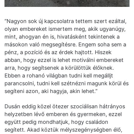
“Nagyon sok új kapcsolatra tettem szert ezáltal,
olyan embereket ismertem meg, akik ugyanúgy,
mint, ahogyan én is, hivatásként tekintenek a
másokon való megsegítésre. Engem soha sem a
pénz, a pozíció és az érdek hajtott. Hiszek
abban, hogy ezzel is lehet motiválni embereket
arra, hogy segítsenek a körülöttük élőknek.
Ebben a rohanó világban tudni kell megálljt
parancsolni, tudni kell szétnézni magunk körül és
segíteni azon, aki hagyja, akin lehet.”
Dusán eddig közel ötezer szociálisan hátrányos
helyzetben lévő emberen és gyermeken, ezzel
együtt pedig mondhatjuk, hogy családon
segített. Akad köztük mélyszegénységben élő,