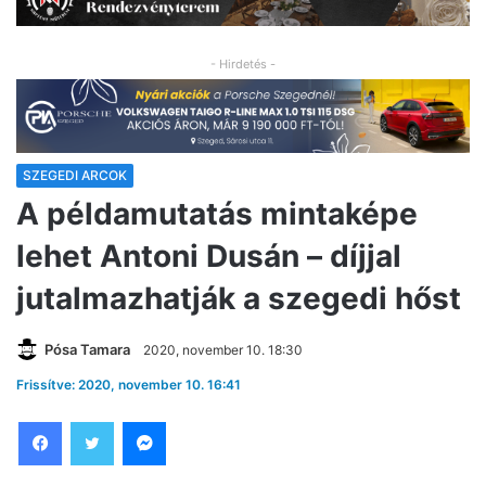
- Hirdetés -
SZEGEDI ARCOK
A példamutatás mintaképe
lehet Antoni Dusán – díjjal
jutalmazhatják a szegedi hőst
Pósa Tamara
2020, november 10. 18:30
Frissítve: 2020, november 10. 16:41
Facebook
Twitter
Messenger