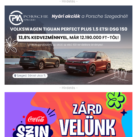
- Hirdetés -
- Hirdetés -