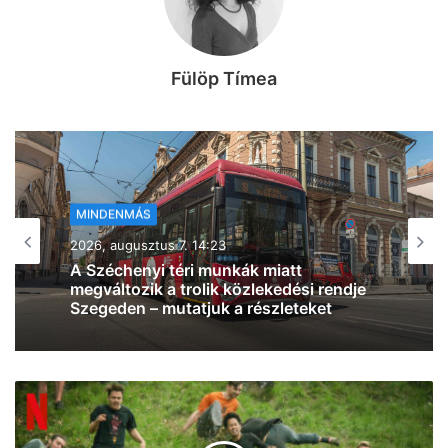
Fülöp Tímea
MINDENMÁS
2026, augusztus 7. 13:41
Pofátlan parkolás: rendszeresen több
autó gátolja egy iskola és egy óvoda
gyalogos megközelítését Újszegeden
(galéria)