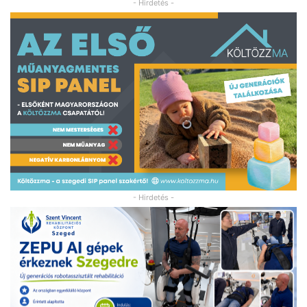
- Hirdetés -
- Hirdetés -