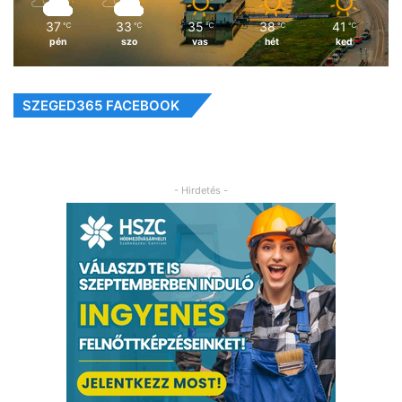
37
33
35
38
41
℃
℃
℃
℃
℃
pén
szo
vas
hét
ked
SZEGED365 FACEBOOK
- Hirdetés -