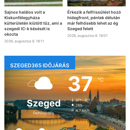
Sajnos halálos volt a
Érkezik a felfrissülést hozó
Kiskunfélegyháza
hidegfront, péntek délután
külterületén kiütött tűz, ami a
már felhősebb lehet az ég
szegedi IC-k késését is
Szeged felett
okozta
2026, augusztus 6. 18:01
2026, augusztus 6. 18:11
SZEGED365 IDŐJÁRÁS
37
℃
Szeged
37º - 25º
28%
4.7 km/h
Felhősödés