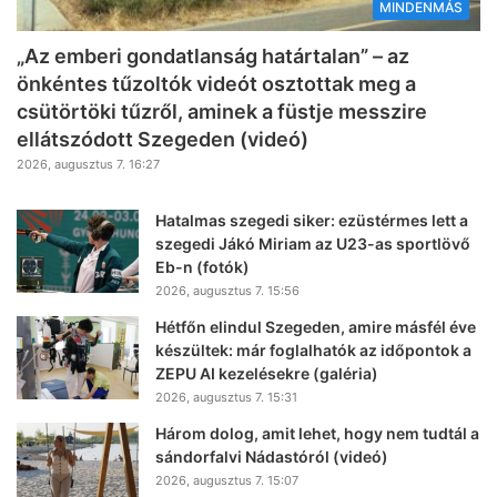
MINDENMÁS
„Az emberi gondatlanság határtalan” – az
önkéntes tűzoltók videót osztottak meg a
csütörtöki tűzről, aminek a füstje messzire
ellátszódott Szegeden (videó)
2026, augusztus 7. 16:27
Hatalmas szegedi siker: ezüstérmes lett a
szegedi Jákó Miriam az U23-as sportlövő
Eb-n (fotók)
2026, augusztus 7. 15:56
Hétfőn elindul Szegeden, amire másfél éve
készültek: már foglalhatók az időpontok a
ZEPU AI kezelésekre (galéria)
2026, augusztus 7. 15:31
Három dolog, amit lehet, hogy nem tudtál a
sándorfalvi Nádastóról (videó)
2026, augusztus 7. 15:07