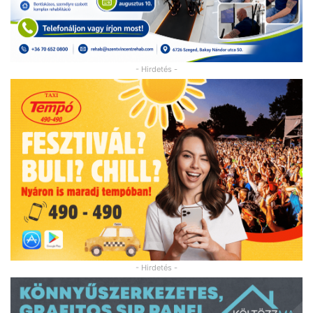
- Hirdetés -
- Hirdetés -