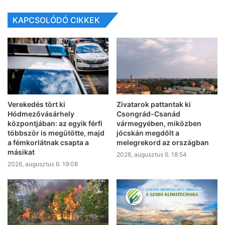
KAPCSOLÓDÓ CIKKEK
Verekedés tört ki
Zivatarok pattantak ki
Hódmezővásárhely
Csongrád-Csanád
központjában: az egyik férfi
vármegyében, miközben
többször is megütötte, majd
jócskán megdőlt a
a fémkorlátnak csapta a
melegrekord az országban
másikat
2026, augusztus 6. 18:54
2026, augusztus 6. 19:08