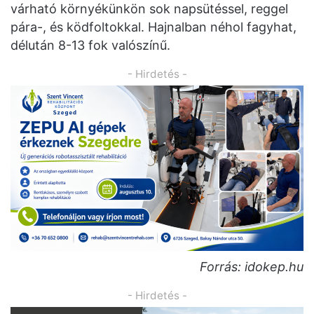
várható környékünkön sok napsütéssel, reggel
pára-, és ködfoltokkal. Hajnalban néhol fagyhat,
délután 8-13 fok valószínű.
- Hirdetés -
Forrás: idokep.hu
- Hirdetés -