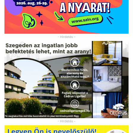
- Hirdetés -
- Hirdetés -