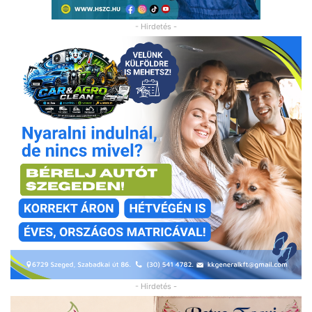
- Hirdetés -
- Hirdetés -