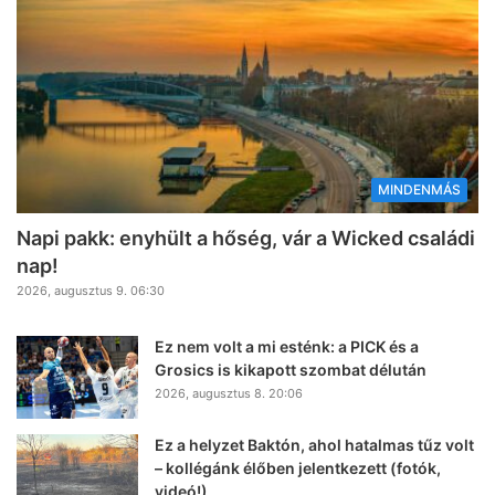
MINDENMÁS
Napi pakk: enyhült a hőség, vár a Wicked családi
nap!
2026, augusztus 9. 06:30
Ez nem volt a mi esténk: a PICK és a
Grosics is kikapott szombat délután
2026, augusztus 8. 20:06
Ez a helyzet Baktón, ahol hatalmas tűz volt
– kollégánk élőben jelentkezett (fotók,
videó!)