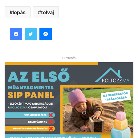
lopás
tolvaj
Facebook
Twitter
Messenger
- Hirdetés -