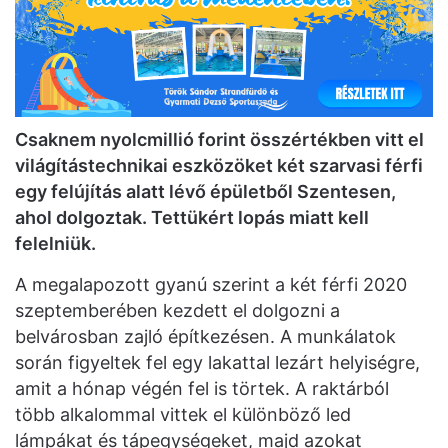
Csaknem nyolcmillió forint összértékben vitt el
világítástechnikai eszközöket két szarvasi férfi
egy felújítás alatt lévő épületből Szentesen,
ahol dolgoztak. Tettükért lopás miatt kell
felelniük.
A megalapozott gyanú szerint a két férfi 2020
szeptemberében kezdett el dolgozni a
belvárosban zajló építkezésen. A munkálatok
során figyeltek fel egy lakattal lezárt helyiségre,
amit a hónap végén fel is törtek. A raktárból
több alkalommal vittek el különböző led
lámpákat és tápegységeket, majd azokat