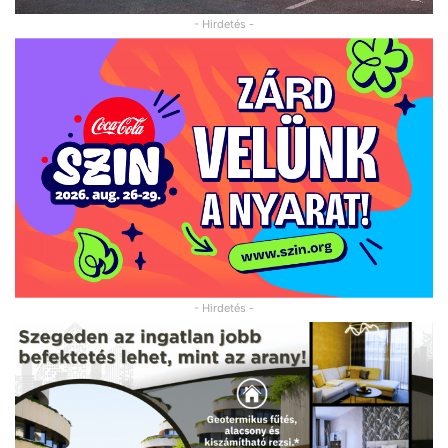
- Hirdetés -
- Hirdetés -