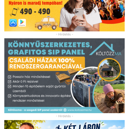
- Hirdetés -
- Hirdetés -