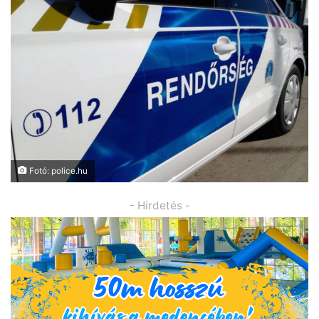
Fotó: police.hu
- Hirdetés -