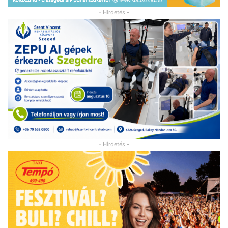
- Hirdetés -
- Hirdetés -