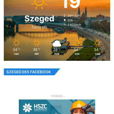
19
Szeged
34º - 19º
61%
3.83 km/h
Tiszta idő
34
38
39
34
34
℃
℃
℃
℃
℃
vas
hét
ked
sze
csü
SZEGED365 FACEBOOK
- Hirdetés -