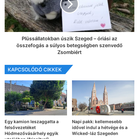
Plüssállatokban úszik Szeged – óriási az
összefogás a súlyos betegségben szenvedő
Zsombiért
KAPCSOLÓDÓ CIKKEK
Egy kamion leszaggatta a
Napi pakk: kellemesebb
felsővezetéket
idővel indul a hétvége és a
Hódmezővásárhely egyik
Wicked-láz Szegeden