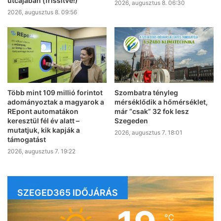
utcájában (frissítve!)
2026, augusztus 8. 06:30
2026, augusztus 8. 09:56
Több mint 109 millió forintot
Szombatra tényleg
adományoztak a magyarok a
mérséklődik a hőmérséklet,
REpont automatákon
már “csak” 32 fok lesz
keresztül fél év alatt –
Szegeden
mutatjuk, kik kapják a
2026, augusztus 7. 18:01
támogatást
2026, augusztus 7. 19:22
SZEGED365 IDŐJÁRÁS
℃