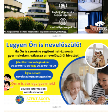
- Hirdetés -
- Hirdetés -