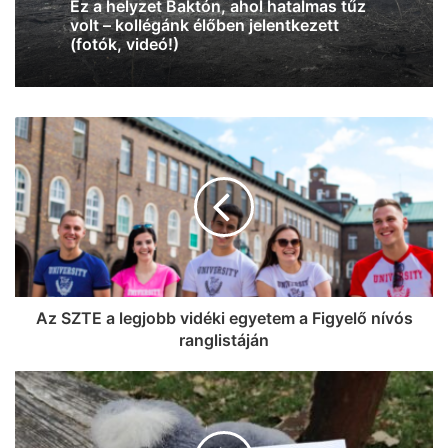
Vasárnap újra belehúz a meleg, 34 fok
lesz
Az SZTE a legjobb vidéki egyetem a Figyelő nívós
ranglistáján