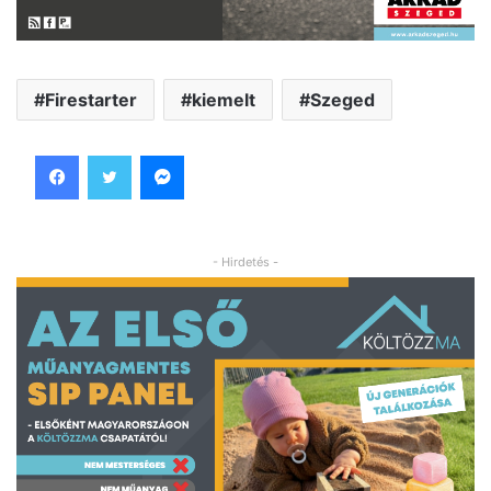
Firestarter
kiemelt
Szeged
Facebook
Twitter
Messenger
- Hirdetés -