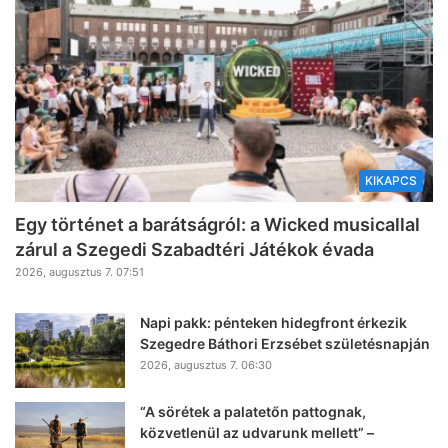
KIKAPCS
Egy történet a barátságról: a Wicked musicallal
zárul a Szegedi Szabadtéri Játékok évada
2026, augusztus 7. 07:51
Napi pakk: pénteken hidegfront érkezik
Szegedre Báthori Erzsébet születésnapján
2026, augusztus 7. 06:30
“A sörétek a palatetőn pattognak,
közvetlenül az udvarunk mellett” –