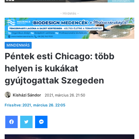
- Hirdetés -
MINDENMÁS
Péntek esti Chicago: több
helyen is kukákat
gyújtogattak Szegeden
Kisházi Sándor
2021, március 26. 21:50
Frissítve: 2021, március 26. 22:05
Facebook
Twitter
Messenger