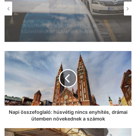
MINDENMÁS
MINDENMÁS
2026, augusztus 6. 18:54
2026, augusztus 6. 19:08
Zivatarok pattantak ki Csongrád-
Csanád vármegyében, miközben
jócskán megdőlt a melegrekord az
országban
Verekedés tört ki Hódmezővásárhely
központjában: az egyik férfi többször is
megütötte, majd a fémkorlátnak csapta
a másikat
Napi összefoglaló: húsvétig nincs enyhítés, drámai
ütemben növekednek a számok