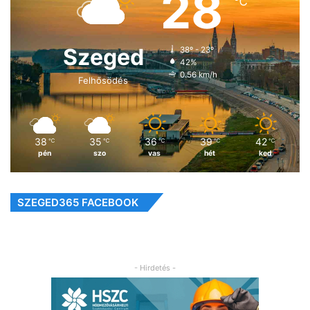
28
℃
Szeged
38º - 23º
42%
0.56 km/h
Felhősödés
38
35
36
39
42
℃
℃
℃
℃
℃
pén
szo
vas
hét
ked
SZEGED365 FACEBOOK
- Hirdetés -