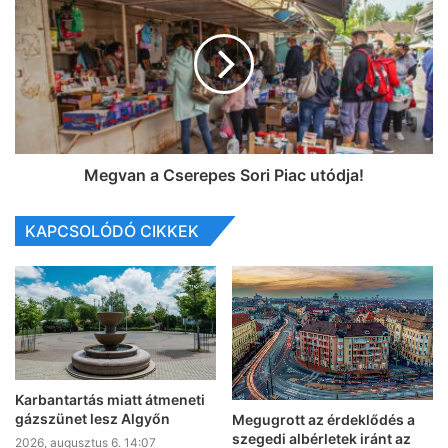
Megvan a Cserepes Sori Piac utódja!
KAPCSOLÓDÓ CIKKEK
Karbantartás miatt átmeneti
gázszünet lesz Algyőn
Megugrott az érdeklődés a
szegedi albérletek iránt az
2026, augusztus 6. 14:07