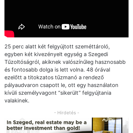
25 perc alatt két felgyújtott szeméttároló,
egyben két kivezényelt egység a Szegedi
Tűzoltóságról, akiknek valószínűleg hasznosabb
és fontosabb dolga is lett volna. 48 órával
ezelőtt a titokzatos tűzmanó a rendező
pályaudvaron csapott le, ott egy használaton
kívüli személyvagont “sikerült” felgyújtania
valakinek.
- Hirdetés -