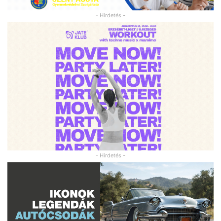
- Hirdetés -
- Hirdetés -