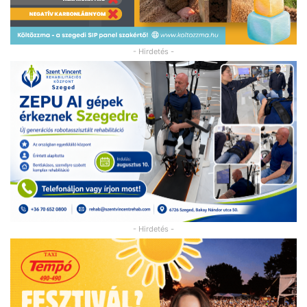
- Hirdetés -
- Hirdetés -