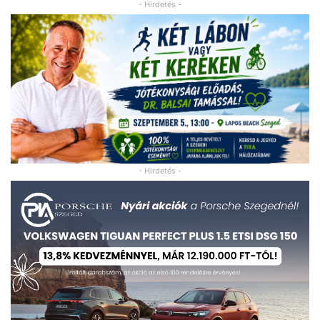
- Hirdetés -
- Hirdetés -