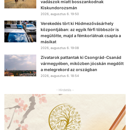
vadászok miatt bosszankodnak
Kiskundorozsmán
2026, augusztus 6. 19:50
Verekedés tört ki Hódmezővásárhely
központjában: az egyik férfi többször is
megütötte, majd a fémkorlátnak csapta a
másikat
2026, augusztus 6. 19:08
Zivatarok pattantak ki Csongrád-Csanád
vármegyében, miközben jócskán megdőlt
a melegrekord az országban
2026, augusztus 6. 18:54
- Hirdetés -