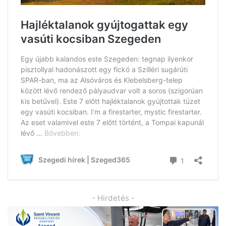
- Hirdetés -