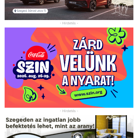
- Hirdetés -
- Hirdetés -