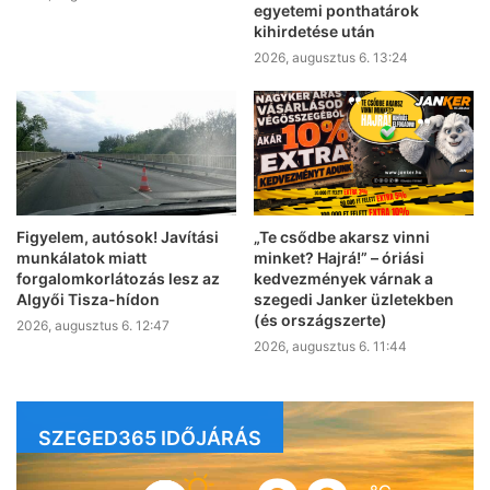
egyetemi ponthatárok
kihirdetése után
2026, augusztus 6. 13:24
Figyelem, autósok! Javítási
„Te csődbe akarsz vinni
munkálatok miatt
minket? Hajrá!” – óriási
forgalomkorlátozás lesz az
kedvezmények várnak a
Algyői Tisza-hídon
szegedi Janker üzletekben
(és országszerte)
2026, augusztus 6. 12:47
2026, augusztus 6. 11:44
SZEGED365 IDŐJÁRÁS