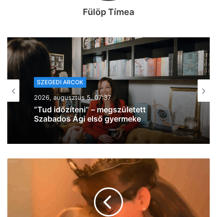
Fülöp Tímea
SZEGEDI ARCOK
2026, augusztus 4. 13:25
Esti furulyázó borzolja a kedélyeket
Szeged belvárosában