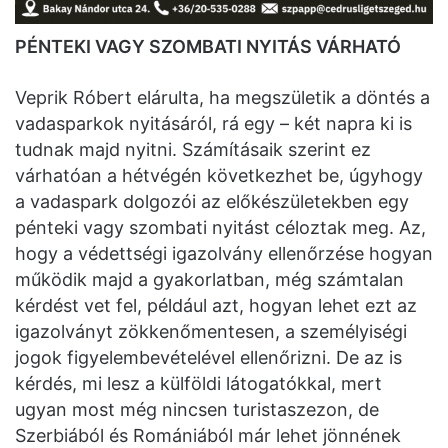
PÉNTEKI VAGY SZOMBATI NYITÁS VÁRHATÓ
Veprik Róbert elárulta, ha megszületik a döntés a
vadasparkok nyitásáról, rá egy – két napra ki is
tudnak majd nyitni. Számításaik szerint ez
várhatóan a hétvégén következhet be, úgyhogy
a vadaspark dolgozói az előkészületekben egy
pénteki vagy szombati nyitást céloztak meg. Az,
hogy a védettségi igazolvány ellenőrzése hogyan
működik majd a gyakorlatban, még számtalan
kérdést vet fel, például azt, hogyan lehet ezt az
igazolványt zökkenőmentesen, a személyiségi
jogok figyelembevételével ellenőrizni. De az is
kérdés, mi lesz a külföldi látogatókkal, mert
ugyan most még nincsen turistaszezon, de
Szerbiából és Romániából már lehet jönnének