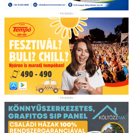
- Hirdetés -
- Hirdetés -