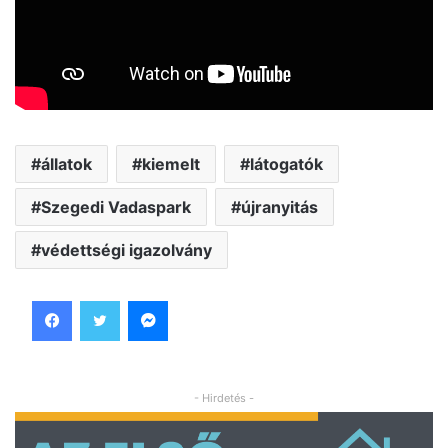
állatok
kiemelt
látogatók
Szegedi Vadaspark
újranyitás
védettségi igazolvány
Facebook
Twitter
Messenger
- Hirdetés -