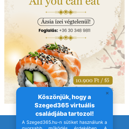
Köszönjük, hogy a
Szeged365 virtuális
családjába tartozol!
A Szeged365.hu-n sütiket használunk a
© Szeged365.hu I Minden jog fenntartva!
gyorsabb működés érdekében. A