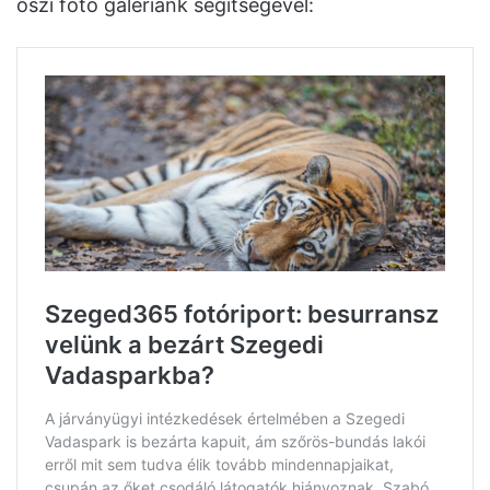
őszi fotó galériánk segítségével: