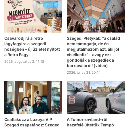
Csavarodj rá a retro
Szegedi Pletykák: “a család
lágyfagyira a szegedi
nem támogatja, de én
hőségben – új üzletet nyitott
megjutalmazom azt, aki jól
a Retro Fagyi
viselkedik” – avagy ezt
gondolják a szegediek a
2026, augusztus 3. 11:18
borravalóról! (videó)
2026, július 31. 20:14
Csatlakozz a Luxoya VIP
A Tomorrowland-ről
Szeged csapatához: Szeged
hazafelé ültettük Tempó