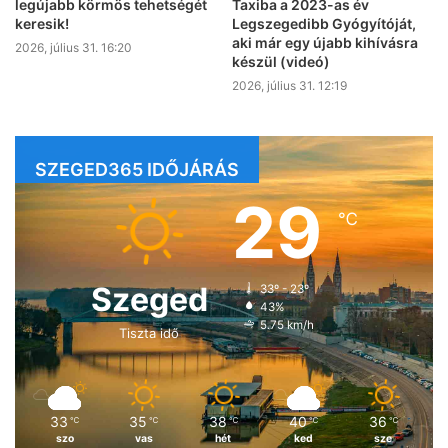
legújabb körmös tehetségét
Taxiba a 2023-as év
keresik!
Legszegedibb Gyógyítóját,
aki már egy újabb kihívásra
2026, július 31. 16:20
készül (videó)
2026, július 31. 12:19
SZEGED365 IDŐJÁRÁS
29
℃
Szeged
33º - 23º
43%
5.75 km/h
Tiszta idő
33
35
38
40
36
℃
℃
℃
℃
℃
szo
vas
hét
ked
sze