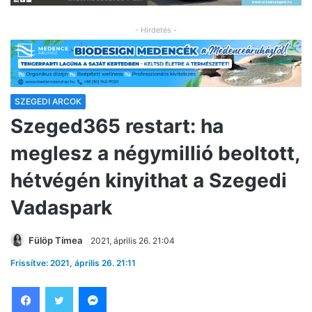
- Hirdetés -
SZEGEDI ARCOK
Szeged365 restart: ha
meglesz a négymillió beoltott,
hétvégén kinyithat a Szegedi
Vadaspark
Fülöp Tímea
2021, április 26. 21:04
Frissítve: 2021, április 26. 21:11
Facebook
Twitter
Messenger