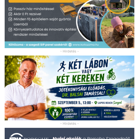
- Hirdetés -
- Hirdetés -