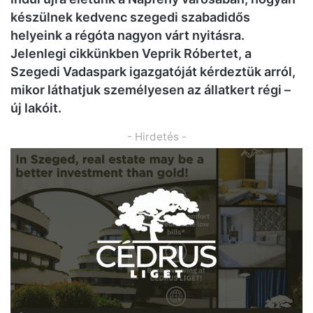
készülnek kedvenc szegedi szabadidős
helyeink a régóta nagyon várt nyitásra.
Jelenlegi cikkünkben Veprik Róbertet, a
Szegedi Vadaspark igazgatóját kérdeztük arról,
mikor láthatjuk személyesen az állatkert régi –
új lakóit.
- Hirdetés -