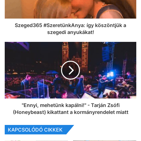
Szeged365 #SzeretünkAnya: így köszöntjük a
szegedi anyukákat!
"Ennyi, mehetünk kapálni!" - Tarján Zsófi
(Honeybeast) kikattant a kormányrendelet miatt
KAPCSOLÓDÓ CIKKEK