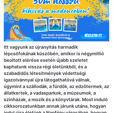
Itt vagyunk az újranyitás harmadik
lépcsőfokának küszöbén, amikor is négymillió
beoltott elérése esetén újabb szeletet
kaphatunk vissza régi életünkből, és a
szabadidős létesítmények védettségi
igazolvánnyal újra látogathatóvá válnak,
úgymint a szállodák, a fürdők, az edzőtermek, az
állatkertek, a vadasparkok, a múzeumok, a
színházak, a mozik és a könyvtárak. Most induló
cikksorozatunkban annak járunk utána, hogyan
indul újra életünk a Napfény városában, hogyan