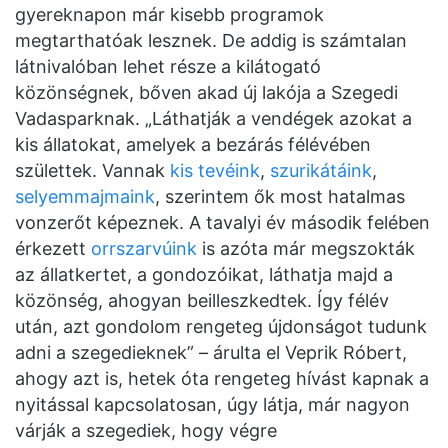
gyereknapon már kisebb programok
megtarthatóak lesznek. De addig is számtalan
látnivalóban lehet része a kilátogató
közönségnek, bőven akad új lakója a Szegedi
Vadasparknak. „Láthatják a vendégek azokat a
kis állatokat, amelyek a bezárás félévében
születtek. Vannak
kis tevéink
,
szurikátáink
,
selyemmajmaink
, szerintem ők most hatalmas
vonzerőt képeznek. A tavalyi év második felében
érkezett
orrszarvúink
is azóta már megszokták
az állatkertet, a gondozóikat, láthatja majd a
közönség, ahogyan beilleszkedtek. Így félév
után, azt gondolom rengeteg újdonságot tudunk
adni a szegedieknek” – árulta el Veprik Róbert,
ahogy azt is, hetek óta rengeteg hívást kapnak a
nyitással kapcsolatosan, úgy látja, már nagyon
várják a szegediek, hogy végre