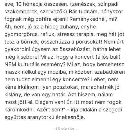
éve, 10 hónapja összesen. (zenészek, színpadi
szakemberek, szervezők) Bár tudnám, hányszor
fognak még pofára ejteni! Reménykednél, mi?
Áh, nem, jó az a hideg zuhany, enyhe
gyomorgörcs, reflux, stressz terápia, meg hát jót
tesz a bőrnek, összehúzza a pórusokat! Nem árt
gyakorolni úgysem az összehúzást, hátha lehet
még kisebbre! Mi az, hogy a koncert (állós buli)
NEM kulturális esemény? Mi az, hogy bemehetsz
maszk nélkül egy moziba, miközben szabadtéren
nem tudsz elmenni egy koncertre? Lehet, nem
kéne irkálnom ilyen posztokat, maradhatnék jó
kislány, de van egy határ. Azt hiszem, nálam
most jött el. Elegem van! Én itt most nem fogok
káromkodni. Azért sem!” – írja oldalán a szegedi
együttes aranytorkú énekesnője.
- Hirdetés -