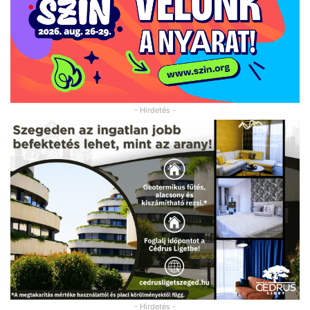
- Hirdetés -
- Hirdetés -