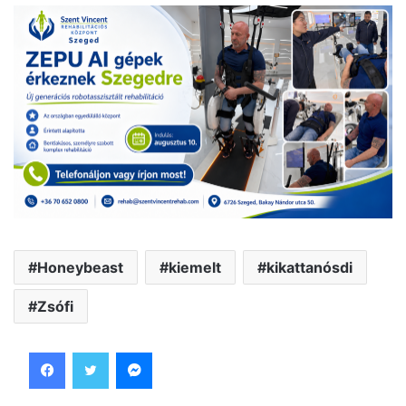
Honeybeast
kiemelt
kikattanósdi
Zsófi
Facebook
Twitter
Messenger