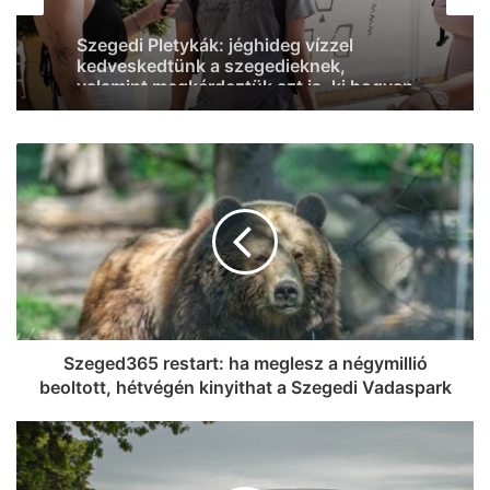
2026, augusztus 5. 07:37
“Tud időzíteni” – megszületett
Szabados Ági első gyermeke
Szeged365 restart: ha meglesz a négymillió
beoltott, hétvégén kinyithat a Szegedi Vadaspark