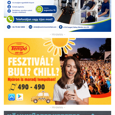
- Hirdetés -
- Hirdetés -