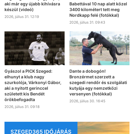
aki már egy újabb kihívásra
Babettával 10 nap alatt közel
készül (videó)
3400 kilométert tett meg
Nordkapp felé (fotókkal)
2026, július 31. 12:19
2026, július 31. 09:43
Gyászol a PICK Szeged:
Dante a dobogón!
elhunyt a klub nagy
Bronzérmet szerzett a
szurkolója, Várkonyi Gábor,
szegedi rendőr és szolgálati
aki a nyitott gerinccel
kutyája egy nemzetközi
született kis Bendét
versenyen (fotókkal)
örökbefogadta
2026, július 30. 16:45
2026, július 31. 09:18
SZEGED365 IDŐJÁRÁS