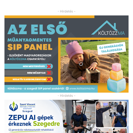
- Hirdetés -
- Hirdetés -