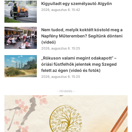
Kigyulladt egy személyautó Algyőn
2026, augusztus 6. 15:42
Nem tudod, melyik koktélt kóstold meg a
Napfény Műteremben? Segítünk dönteni
(videó)
2026, augusztus 6. 15:25
„Rókuson valami megint odakapott” –
óriási füstfelhők jelentek meg Szeged
felett az égen (videó és fotók)
2026, augusztus 6. 15:25
- Hirdetés -