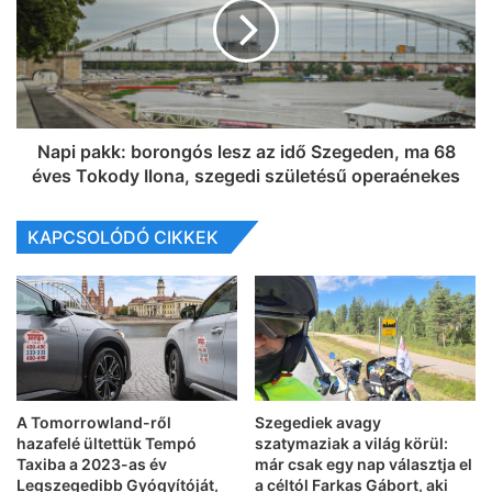
Napi pakk: borongós lesz az idő Szegeden, ma 68
éves Tokody Ilona, szegedi születésű operaénekes
KAPCSOLÓDÓ CIKKEK
A Tomorrowland-ről
Szegediek avagy
hazafelé ültettük Tempó
szatymaziak a világ körül:
Taxiba a 2023-as év
már csak egy nap választja el
Legszegedibb Gyógyítóját,
a céltól Farkas Gábort, aki