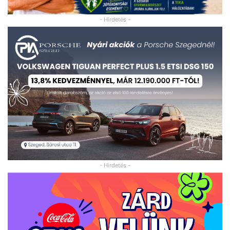
- Hirdetés -
- Hirdetés -