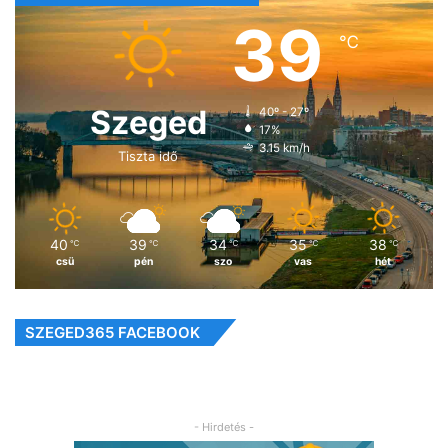
39
℃
Szeged
40º - 27º
17%
3.15 km/h
Tiszta idő
40
39
34
35
38
℃
℃
℃
℃
℃
csü
pén
szo
vas
hét
SZEGED365 FACEBOOK
- Hirdetés -