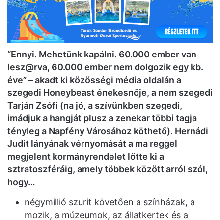
“Ennyi. Mehetünk kapálni. 60.000 ember van
lesz@rva, 60.000 ember nem dolgozik egy kb.
éve” – akadt ki közösségi média oldalán a
szegedi Honeybeast énekesnője, a nem szegedi
Tarján Zsófi (na jó, a szívünkben szegedi,
imádjuk a hangját plusz a zenekar többi tagja
tényleg a Napfény Városához köthető). Hernádi
Judit lányának vérnyomását a ma reggel
megjelent kormányrendelet lőtte ki a
sztratoszféráig, amely többek között arról szól,
hogy…
négymillió szurit követően a színházak, a
mozik, a múzeumok, az állatkertek és a