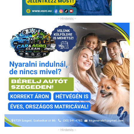
- Hirdetés -
- Hirdetés -