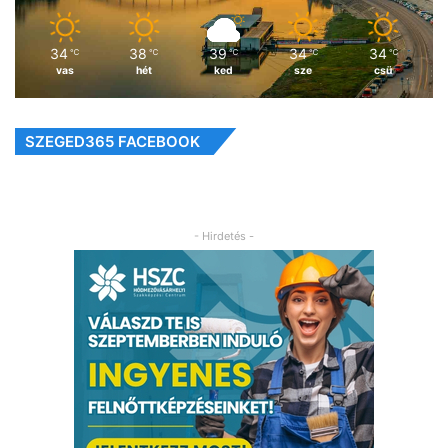
34
38
39
34
34
℃
℃
℃
℃
℃
vas
hét
ked
sze
csü
SZEGED365 FACEBOOK
- Hirdetés -