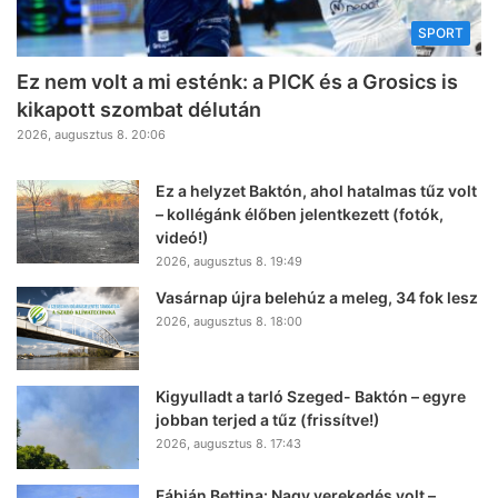
SPORT
Ez nem volt a mi esténk: a PICK és a Grosics is
kikapott szombat délután
2026, augusztus 8. 20:06
Ez a helyzet Baktón, ahol hatalmas tűz volt
– kollégánk élőben jelentkezett (fotók,
videó!)
2026, augusztus 8. 19:49
Vasárnap újra belehúz a meleg, 34 fok lesz
2026, augusztus 8. 18:00
Kigyulladt a tarló Szeged- Baktón – egyre
jobban terjed a tűz (frissítve!)
2026, augusztus 8. 17:43
Fábián Bettina: Nagy verekedés volt –