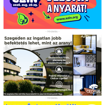
- Hirdetés -
- Hirdetés -