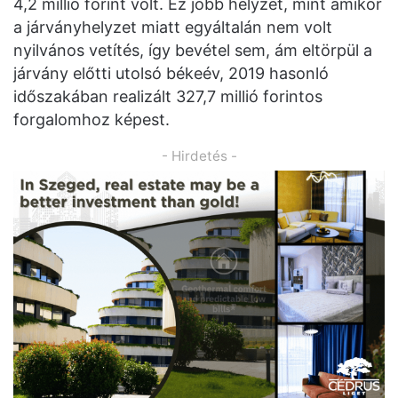
4,2 millió forint volt. Ez jobb helyzet, mint amikor
a járványhelyzet miatt egyáltalán nem volt
nyilvános vetítés, így bevétel sem, ám eltörpül a
járvány előtti utolsó békeév, 2019 hasonló
időszakában realizált 327,7 millió forintos
forgalomhoz képest.
- Hirdetés -