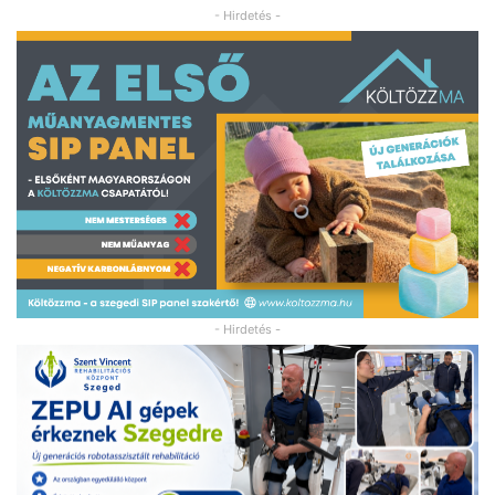
- Hirdetés -
- Hirdetés -