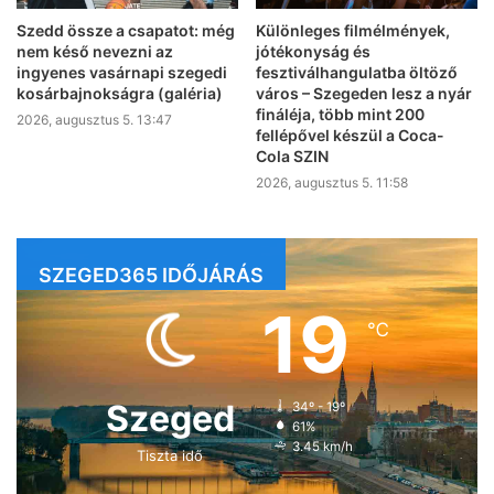
Szedd össze a csapatot: még
Különleges filmélmények,
nem késő nevezni az
jótékonyság és
ingyenes vasárnapi szegedi
fesztiválhangulatba öltöző
kosárbajnokságra (galéria)
város – Szegeden lesz a nyár
fináléja, több mint 200
2026, augusztus 5. 13:47
fellépővel készül a Coca-
Cola SZIN
2026, augusztus 5. 11:58
SZEGED365 IDŐJÁRÁS
19
℃
Szeged
34º - 19º
61%
3.45 km/h
Tiszta idő