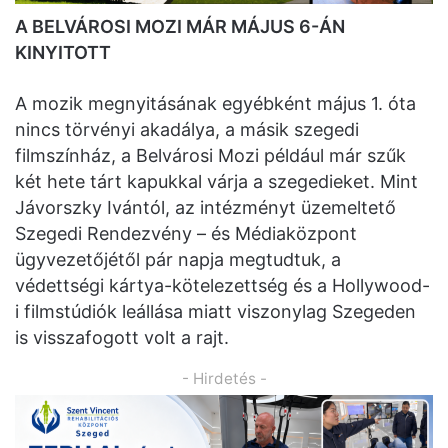
A BELVÁROSI MOZI MÁR MÁJUS 6-ÁN
KINYITOTT
A mozik megnyitásának egyébként május 1. óta
nincs törvényi akadálya, a másik szegedi
filmszínház, a Belvárosi Mozi például már szűk
két hete tárt kapukkal várja a szegedieket. Mint
Jávorszky Ivántól, az intézményt üzemeltető
Szegedi Rendezvény – és Médiaközpont
ügyvezetőjétől pár napja megtudtuk, a
védettségi kártya-kötelezettség és a Hollywood-
i filmstúdiók leállása miatt viszonylag Szegeden
is visszafogott volt a rajt.
- Hirdetés -