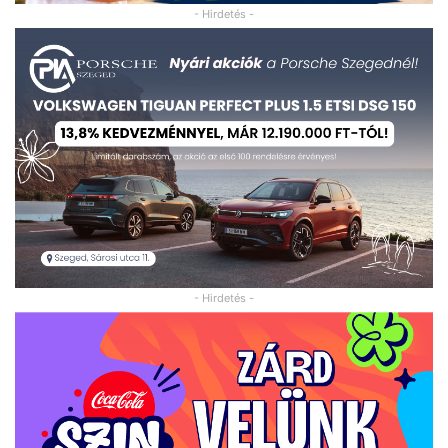
- Hirdetés -
- Hirdetés -