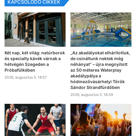
KAPCSOLÓDÓ CIKKEK
Két nap, két világ: natúrborok
„Az akadályokat elhárítottuk,
és specialty kávék várnak a
de csináltunk nektek még
hétvégén Szegeden a
néhányat” – újra megnyitott
Próbafülkében
az 50 méteres Waterplay
akadálypálya a
2026, augusztus 5. 18:57
hódmezővásárhelyi Török
Sándor Strandfürdőben
2026, augusztus 5. 18:39