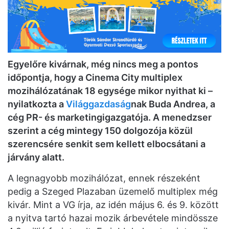
Egyelőre kivárnak, még nincs meg a pontos
időpontja, hogy a Cinema City multiplex
mozihálózatának 18 egysége mikor nyithat ki –
nyilatkozta a
Világgazdaság
nak Buda Andrea, a
cég PR- és marketingigazgatója. A menedzser
szerint a cég mintegy 150 dolgozója közül
szerencsére senkit sem kellett elbocsátani a
járvány alatt.
A legnagyobb mozihálózat, ennek részeként
pedig a Szeged Plazaban üzemelő multiplex még
kivár. Mint a VG írja, az idén május 6. és 9. között
a nyitva tartó hazai mozik árbevétele mindössze