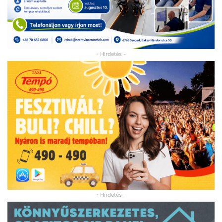
- Hirdetés -
- Hirdetés -