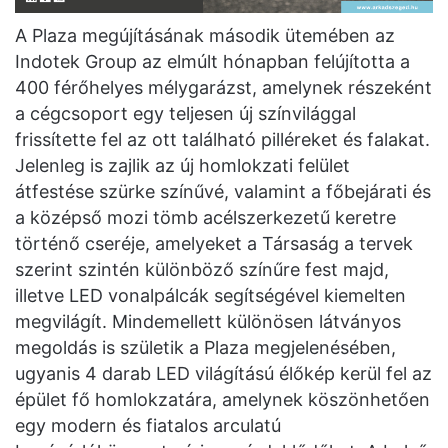
A Plaza megújításának második ütemében az
Indotek Group az elmúlt hónapban felújította a
400 férőhelyes mélygarázst, amelynek részeként
a cégcsoport egy teljesen új színvilággal
frissítette fel az ott található pilléreket és falakat.
Jelenleg is zajlik az új homlokzati felület
átfestése szürke színűvé, valamint a főbejárati és
a középső mozi tömb acélszerkezetű keretre
történő cseréje, amelyeket a Társaság a tervek
szerint szintén különböző színűre fest majd,
illetve LED vonalpálcák segítségével kiemelten
megvilágít. Mindemellett különösen látványos
megoldás is születik a Plaza megjelenésében,
ugyanis 4 darab LED világítású élőkép kerül fel az
épület fő homlokzatára, amelynek köszönhetően
egy modern és fiatalos arculatú