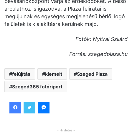
bevásárlóközpont várja az érdeklődőket. A belső
arculathoz is igazodva, a Plaza feliratai is
megújulnak és egységes megjelenésű bérlői logó
felületek is kialakításra kerülnek majd.
Fotók: Nyitrai Szilárd
Forrás: szegedplaza.hu
felújítás
kiemelt
Szeged Plaza
Szeged365 fotóriport
Facebook
Twitter
Messenger
- Hirdetés -