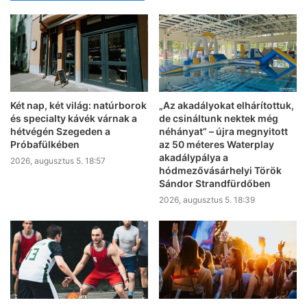
Két nap, két világ: natúrborok
„Az akadályokat elhárítottuk,
és specialty kávék várnak a
de csináltunk nektek még
hétvégén Szegeden a
néhányat” – újra megnyitott
Próbafülkében
az 50 méteres Waterplay
akadálypálya a
2026, augusztus 5. 18:57
hódmezővásárhelyi Török
Sándor Strandfürdőben
2026, augusztus 5. 18:39