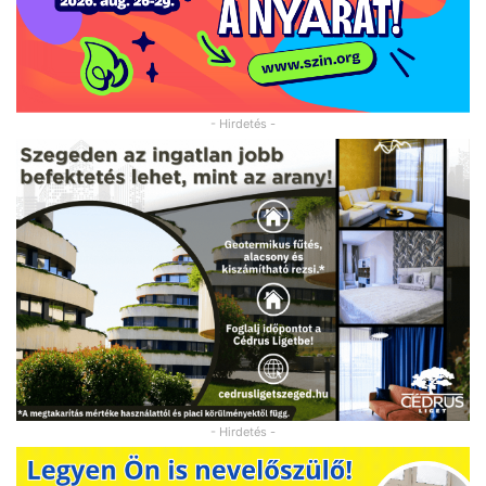
- Hirdetés -
- Hirdetés -