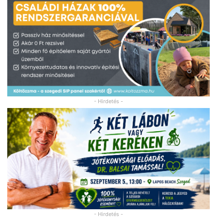
- Hirdetés -
- Hirdetés -