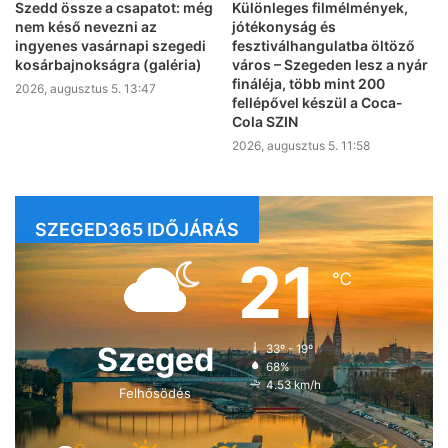
Szedd össze a csapatot: még
Különleges filmélmények,
nem késő nevezni az
jótékonyság és
ingyenes vasárnapi szegedi
fesztiválhangulatba öltöző
kosárbajnokságra (galéria)
város – Szegeden lesz a nyár
fináléja, több mint 200
2026, augusztus 5. 13:47
fellépővel készül a Coca-
Cola SZIN
2026, augusztus 5. 11:58
SZEGED365 IDŐJÁRÁS
21
℃
Szeged
33º - 19º
68%
4.53 km/h
Felhősödés