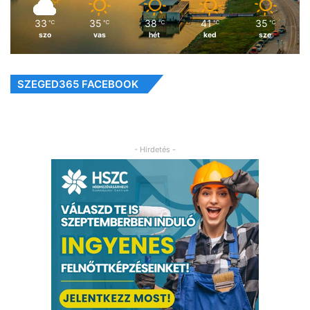
33
35
38
41
35
℃
℃
℃
℃
℃
szo
vas
hét
ked
sze
SZEGED365 FACEBOOK
- Hirdetés -