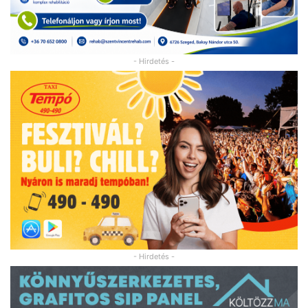
- Hirdetés -
- Hirdetés -