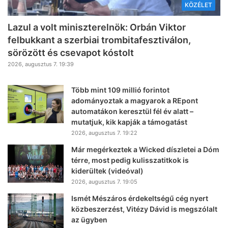
KÖZÉLET
Lazul a volt miniszterelnök: Orbán Viktor
felbukkant a szerbiai trombitafesztiválon,
sörözött és csevapot kóstolt
2026, augusztus 7. 19:39
Több mint 109 millió forintot
adományoztak a magyarok a REpont
automatákon keresztül fél év alatt –
mutatjuk, kik kapják a támogatást
2026, augusztus 7. 19:22
Már megérkeztek a Wicked díszletei a Dóm
térre, most pedig kulisszatitkok is
kiderültek (videóval)
2026, augusztus 7. 19:05
Ismét Mészáros érdekeltségű cég nyert
közbeszerzést, Vitézy Dávid is megszólalt
az ügyben