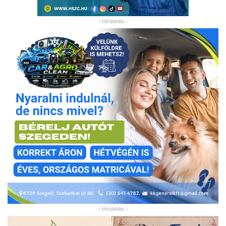
- Hirdetés -
- Hirdetés -