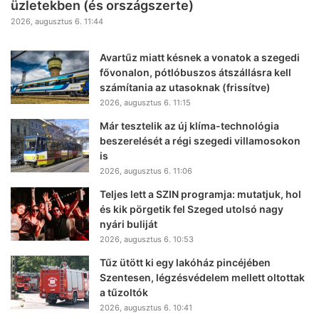
üzletekben (és országszerte)
2026, augusztus 6. 11:44
Avartűz miatt késnek a vonatok a szegedi
fővonalon, pótlóbuszos átszállásra kell
számítania az utasoknak (frissítve)
2026, augusztus 6. 11:15
Már tesztelik az új klíma-technológia
beszerelését a régi szegedi villamosokon
is
2026, augusztus 6. 11:06
Teljes lett a SZIN programja: mutatjuk, hol
és kik pörgetik fel Szeged utolsó nagy
nyári buliját
2026, augusztus 6. 10:53
Tűz ütött ki egy lakóház pincéjében
Szentesen, légzésvédelem mellett oltottak
a tűzoltók
2026, augusztus 6. 10:41