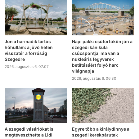
Jön a harmadik tartós
Napi pakk: csütörtökön jön a
hőhullám: a jövő héten
szegedi kánikula
visszatér a forróság
csúcspontja, ma van a
Szegedre
nukleáris fegyverek
betiltásáért folyó harc
2026, augusztus 6. 07:07
világnapja
2026, augusztus 6. 06:30
A szegedi vásárlókat is
Egyre több a királydinnye a
megtéveszthette a Lidl
szegedi kerékpárutak