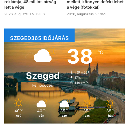
reklámja, 48 milliós bírság
mellett, könnyen defekt lehet
lett a vége
a vége (fotókkal)
2026, augusztus 5. 19:38
2026, augusztus 5. 19:21
SZEGED365 IDŐJÁRÁS
38
℃
Szeged
40º - 26º
17%
1.19 km/h
Felhősödés
40
40
35
35
38
℃
℃
℃
℃
℃
csü
pén
szo
vas
hét