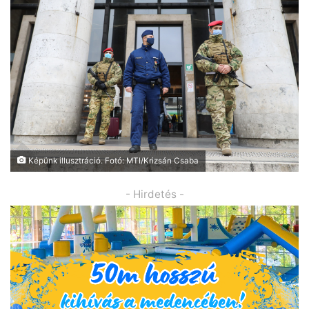
Képünk illusztráció. Fotó: MTI/Krizsán Csaba
- Hirdetés -