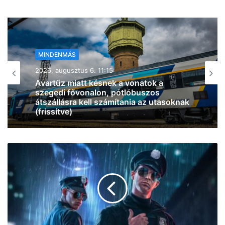
MINDENMÁS
2026, augusztus 6. 10:41
Tűz ütött ki egy lakóház pincéjében
Szentesen, légzésvédelem mellett
oltottak a tűzoltók