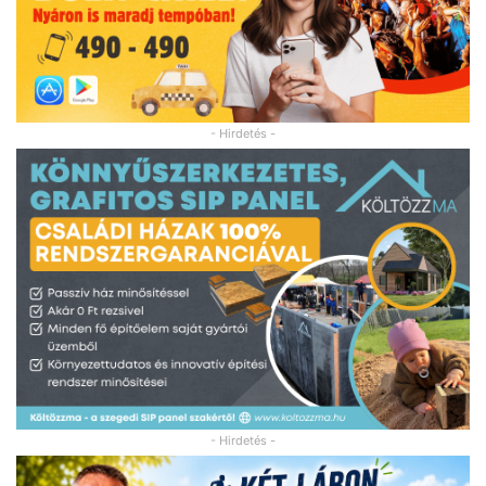
- Hirdetés -
- Hirdetés -