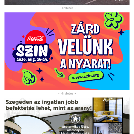
- Hirdetés -
- Hirdetés -