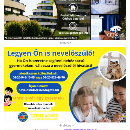
- Hirdetés -
- Hirdetés -