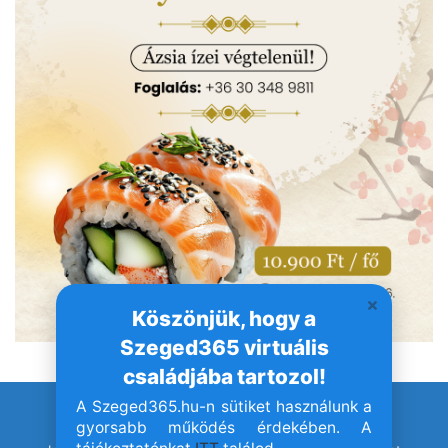
Köszönjük, hogy a
Szeged365 virtuális
családjába tartozol!
A Szeged365.hu-n sütiket használunk a
© Szeged365.hu I Minden jog fenntartva!
gyorsabb működés érdekében. A