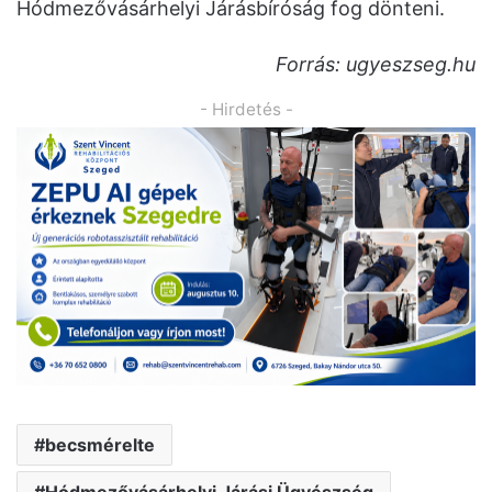
Hódmezővásárhelyi Járásbíróság fog dönteni.
Forrás: ugyeszseg.hu
- Hirdetés -
becsmérelte