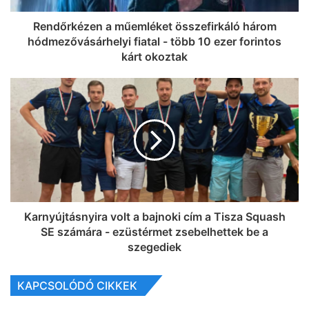
Rendőrkézen a műemléket összefirkáló három
hódmezővásárhelyi fiatal - több 10 ezer forintos
kárt okoztak
Karnyújtásnyira volt a bajnoki cím a Tisza Squash
SE számára - ezüstérmet zsebelhettek be a
szegediek
KAPCSOLÓDÓ CIKKEK