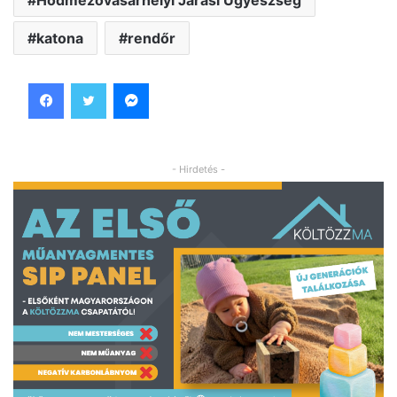
Hódmezővásárhelyi Járási Ügyészség
katona
rendőr
Facebook
Twitter
Messenger
- Hirdetés -