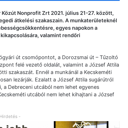
Közút Nonprofit Zrt 2021. július 21-27. között,
zegedi átkelési szakaszain. A munkaterületeknél
ebességcsökkentésre, egyes napokon a
kikapcsolására, valamint rendőri
ógyári út csomópontot, a Dorozsmai út – Tűzoltó
pont felé vezető oldalát, valamint a József Attila
ötti szakaszát. Ennél a munkánál a Kecskeméti
an lezárják. Ezalatt a József Attila sugárútról
, a Debreceni utcából nem lehet egyenes
Kecskeméti utcából nem lehet kihajtani a József
 Hirdetés -