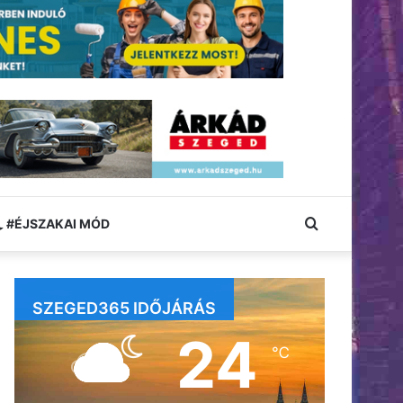
Keresés:
#ÉJSZAKAI MÓD
SZEGED365 IDŐJÁRÁS
24
℃