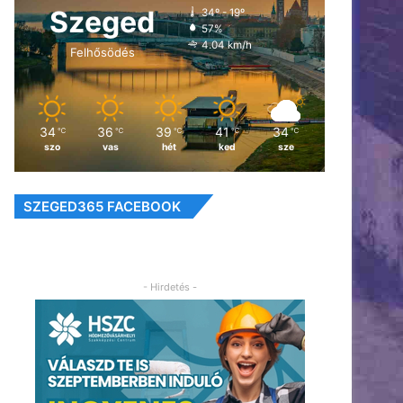
Szeged
34º - 19º
57%
4.04 km/h
Felhősödés
34
36
39
41
34
℃
℃
℃
℃
℃
szo
vas
hét
ked
sze
SZEGED365 FACEBOOK
- Hirdetés -