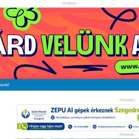
- Hirdetés -
nunk!
- Hirdetés -
- Hirdetés -