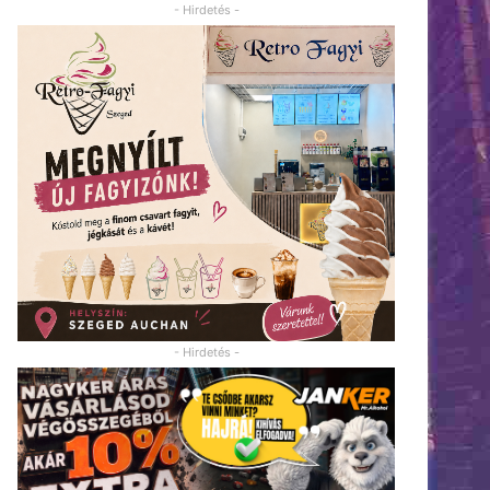
- Hirdetés -
- Hirdetés -