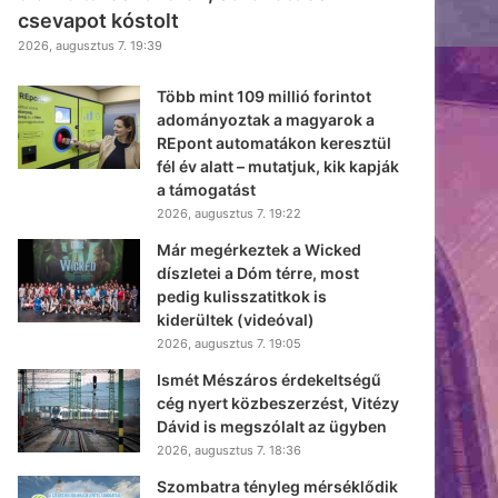
csevapot kóstolt
2026, augusztus 7. 19:39
Több mint 109 millió forintot
adományoztak a magyarok a
REpont automatákon keresztül
fél év alatt – mutatjuk, kik kapják
a támogatást
2026, augusztus 7. 19:22
Már megérkeztek a Wicked
díszletei a Dóm térre, most
pedig kulisszatitkok is
kiderültek (videóval)
2026, augusztus 7. 19:05
Ismét Mészáros érdekeltségű
cég nyert közbeszerzést, Vitézy
Dávid is megszólalt az ügyben
2026, augusztus 7. 18:36
Szombatra tényleg mérséklődik