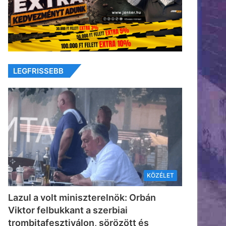
LEGFRISSEBB
KÖZÉLET
Lazul a volt miniszterelnök: Orbán
Viktor felbukkant a szerbiai
trombitafesztiválon, sörözött és