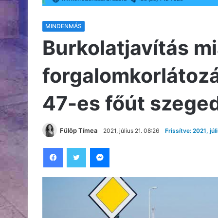
MINDENMÁS
Burkolatjavítás mi
forgalomkorlátozá
47-es főút szege
Fülöp Tímea
2021, július 21. 08:26
Frissítve: 2021, júl
Facebook
Twitter
Messenger