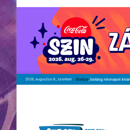
Ibolya
2026, augusztus 8., szombat
, boldog névnapot kívá