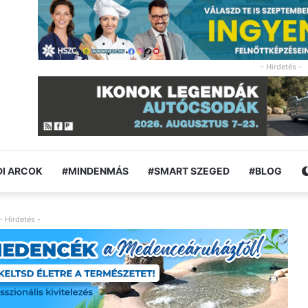
- Hirdetés -
I ARCOK
#MINDENMÁS
#SMART SZEGED
#BLOG
- Hirdetés -