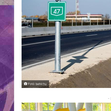
Fotó: behir.hu
-