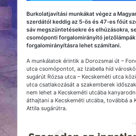
Burkolatjavítási munkákat végez a Magyar 
szerdától keddig az 5-ös és 47-es főút s
sáv megszüntetésekre és elhúzásokra, s
csomóponti forgalomirányító jelzőlámpák 
forgalomirányításra lehet számítani.
A munkálatok érintik a Dorozsmai út – Fon
utca csomópontot, az Izabella híd városköz
sugárút Rózsa utca – Kecskeméti utca köz
utca csatlakozását a szakemberek időszakos
nem lehet a Kecskeméti utcába kanyarodni
áthajtani a Kecskeméti utcába, továbbá a 
Attila sugárútra.
-