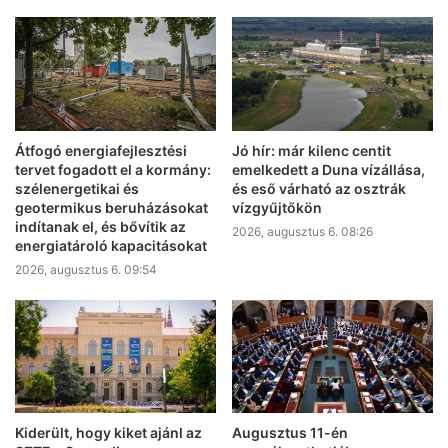
Átfogó energiafejlesztési
Jó hír: már kilenc centit
tervet fogadott el a kormány:
emelkedett a Duna vízállása,
szélenergetikai és
és eső várható az osztrák
geotermikus beruházásokat
vízgyűjtőkön
indítanak el, és bővítik az
2026, augusztus 6. 08:26
energiatároló kapacitásokat
2026, augusztus 6. 09:54
Kiderült, hogy kiket ajánl az
Augusztus 11-én