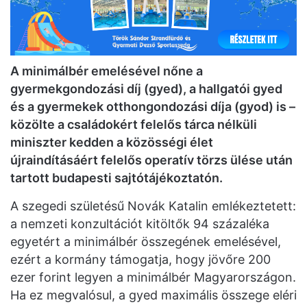
A minimálbér emelésével nőne a
gyermekgondozási díj (gyed), a hallgatói gyed
és a gyermekek otthongondozási díja (gyod) is –
közölte a családokért felelős tárca nélküli
miniszter kedden a közösségi élet
újraindításáért felelős operatív törzs ülése után
tartott budapesti sajtótájékoztatón.
A szegedi születésű Novák Katalin emlékeztetett:
a nemzeti konzultációt kitöltők 94 százaléka
egyetért a minimálbér összegének emelésével,
ezért a kormány támogatja, hogy jövőre 200
ezer forint legyen a minimálbér Magyarországon.
Ha ez megvalósul, a gyed maximális összege eléri