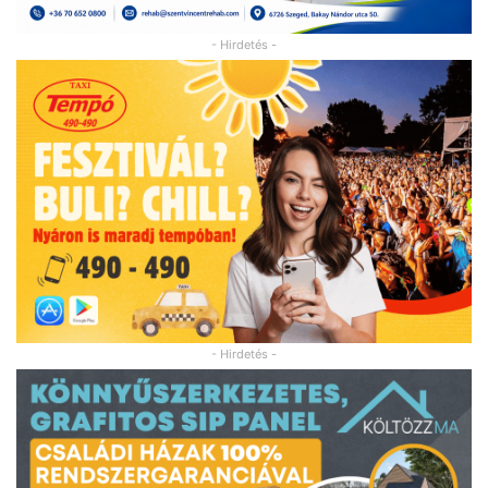
- Hirdetés -
- Hirdetés -