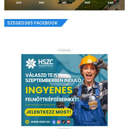
szo
vas
hét
ked
sze
SZEGED365 FACEBOOK
- Hirdetés -
- Hirdetés -