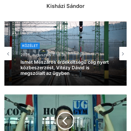
Kisházi Sándor
KÖZÉLET
2026, augusztus 7. 16:57
Magyar Péter: három személy közül
választ szombaton köztársaságielnök-
jelöltet a Tisza