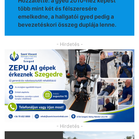
Hozzátette: a gyed 2010-hez képest
több mint két és félszeresére
emelkedne, a hallgatói gyed pedig a
bevezetéskori összeg duplája lenne.
- Hirdetés -
- Hirdetés -