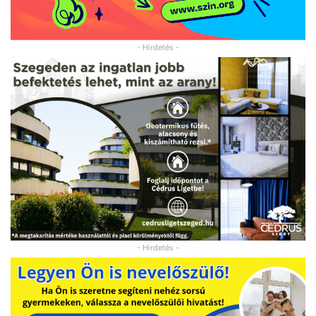
- Hirdetés -
- Hirdetés -