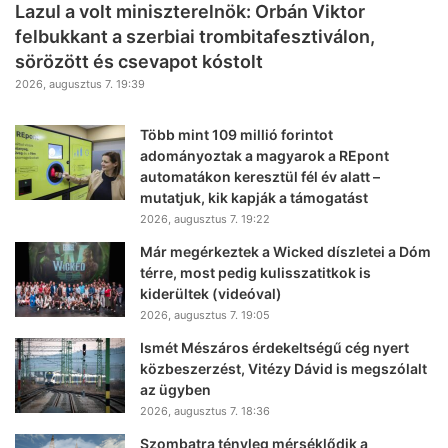
Lazul a volt miniszterelnök: Orbán Viktor
felbukkant a szerbiai trombitafesztiválon,
sörözött és csevapot kóstolt
2026, augusztus 7. 19:39
Több mint 109 millió forintot
adományoztak a magyarok a REpont
automatákon keresztül fél év alatt –
mutatjuk, kik kapják a támogatást
2026, augusztus 7. 19:22
Már megérkeztek a Wicked díszletei a Dóm
térre, most pedig kulisszatitkok is
kiderültek (videóval)
2026, augusztus 7. 19:05
Ismét Mészáros érdekeltségű cég nyert
közbeszerzést, Vitézy Dávid is megszólalt
az ügyben
2026, augusztus 7. 18:36
Szombatra tényleg mérséklődik a