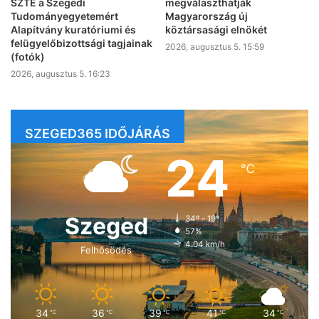
SZTE a Szegedi
megválaszthatják
Tudományegyetemért
Magyarország új
Alapítvány kuratóriumi és
köztársasági elnökét
felügyelőbizottsági tagjainak
2026, augusztus 5. 15:59
(fotók)
2026, augusztus 5. 16:23
SZEGED365 IDŐJÁRÁS
24
℃
Szeged
34º - 19º
57%
4.04 km/h
Felhősödés
34
36
39
41
34
℃
℃
℃
℃
℃