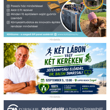
- Hirdetés -
- Hirdetés -